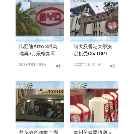
比亞迪Atto 3成為
嶺大及香港大學決
瑞典7月最暢銷電動
定接受ChatGPT
車
,Open AI應用程式
2023年08月04日
2023年08月04日
供教學之用
翹英教育結業 海關
貴州茅臺業績增速