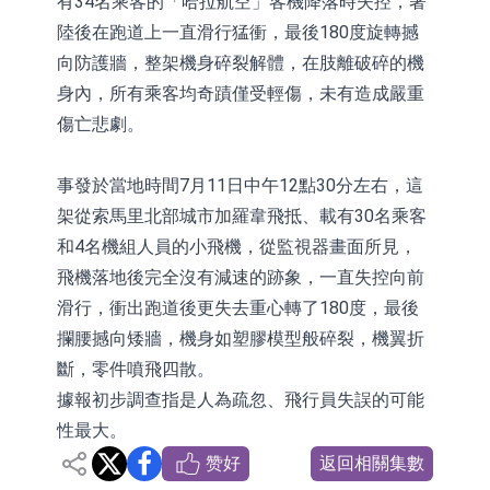
有34名乘客的「哈拉航空」客機降落時失控，著
依米康：海外交付以東南亞、中東市
陸後在跑道上一直滑行猛衝，最後180度旋轉撼
向防護牆，整架機身碎裂解體，在肢離破碎的機
場為主 並已取得歐美相關認證
上交所：財通多策略福鑫定期開放靈
身內，所有乘客均奇蹟僅受輕傷，未有造成嚴重
活配置混合型發起式證券投資基金臨
上交所：景順長城全球半導體芯片產
傷亡悲劇。
時停牌
業股票型證券投資基金臨時停牌
【異動股】港股跌幅榜前十，卡森國
事發於當地時間7月11日中午12點30分左右，這
際(00496.HK)跌22.40%，九福來
【異動股】港股漲幅榜前十，拿森科
架從索馬里北部城市加羅韋飛抵、載有30名乘客
(08611.HK)跌21.01%
技(02261.HK)漲+75.05%，辰興發展
神火股份：新疆神火鋁水轉化率已
和4名機組人員的小飛機，從監視器畫面所見，
飛機落地後完全沒有減速的跡象，一直失控向前
(02286.HK)漲+64.91%
100%
【異動股】焦炭Ⅲ板塊下挫，陝西黑
滑行，衝出跑道後更失去重心轉了180度，最後
貓(601015.CN)跌8.38%
浙江證監局對財通證券股份有限公司
攔腰撼向矮牆，機身如塑膠模型般碎裂，機翼折
斷，零件噴飛四散。
採取出具警示函措施
山金國際：港股上市工作正常推進中
據報初步調查指是人為疏忽、飛行員失誤的可能
性最大。
赞好
返回相關集數