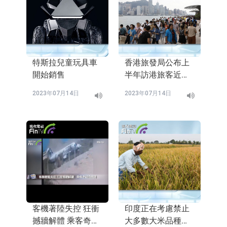
特斯拉兒童玩具車
香港旅發局公布上
開始銷售
半年訪港旅客近
1300萬人次
2023年07月14日
2023年07月14日
客機著陸失控 狂衝
印度正在考慮禁止
撼牆解體 乘客奇蹟
大多數大米品種的