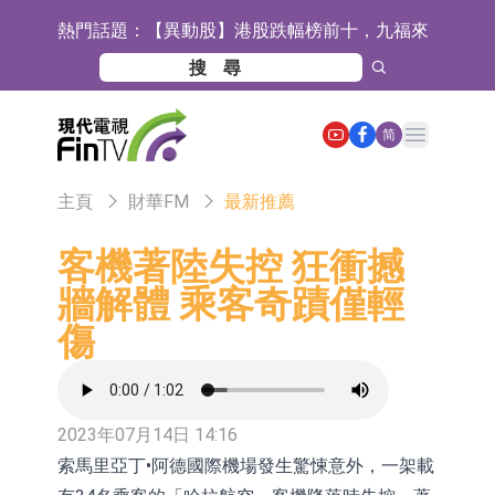
熱門話題：
【異動股】港股跌幅榜前十，九福來
(08611.HK)跌21.43%，天瑞汽車内飾
【異動股】港股漲幅榜前十，佳明集
(06162.HK)跌18.44%
團控股(01271.HK)漲+78.22%，拿森
斯迪克：公司為國內摺疊屏核心功能
Open main menu
简
科技(02261.HK)漲+64.11%
材料供應商
恒瑞醫藥：公司已在中國獲批上市26
主頁
財華FM
最新推薦
款1類創新藥、6款2類新藥
聚辰股份：公司VPD芯片已順利通過
目標客戶的測試認證
上期所：7月份對11個實際控制關系
客機著陸失控 狂衝撼
牆解體 乘客奇蹟僅輕
賬戶組採取限制開倉的監管措施
特發服務：成功中標嗶哩嗶哩上海濱
傷
江總部物業服務項目
亞太股份：公司是零跑汽車和
Stellantis集團的供應商
理工雷科面向邊緣AI場景推出"山
海"系列智算模組 系列產品基於國產
【異動股】醫療研發外包板塊拉升，
2023年07月14日 14:16
索馬里亞丁•阿德國際機場發生驚悚意外，一架載
CPU與GPU構建
博騰股份(300363.CN)漲20.02%
日韓股市收盤雙雙下跌