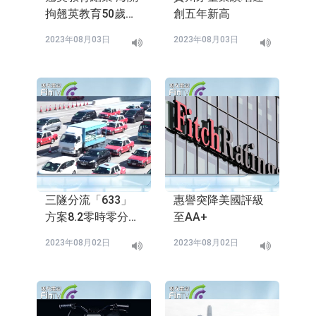
拘翹英教育50歲女
創五年新高
負責人
2023年08月03日
2023年08月03日
三隧分流「633」
惠譽突降美國評級
方案8.2零時零分實
至AA+
施 三條隧道交通暢
2023年08月02日
2023年08月02日
順