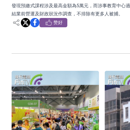
發現預繳式課程涉及最高金額為5萬元，而涉事教育中心
依米康：海外交付以東南亞、中東市場為主 並
結業前營運及財政狀況作調查，不排除有更多人被捕。
上交所：財通多策略福鑫定期開放靈活配置混
赞好
上交所：景順長城全球半導體芯片產業股票型
【異動股】港股跌幅榜前十，卡森國際(00496.HK)跌
【異動股】港股漲幅榜前十，拿森科技(02261.HK)漲
神火股份：新疆神火鋁水轉化率已100%
【異動股】焦炭Ⅲ板塊下挫，陝西黑貓(601015.C
浙江證監局對財通證券股份有限公司採取出具
山金國際：港股上市工作正常推進中