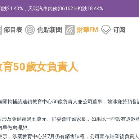
1.43%，天瑞汽車内飾(06162.HK)跌18.44%
)漲+78.22%，拿森科技(02261.HK)漲+64.11%
節目表
焦點新聞
財華FM
订阅
商
藥、6款2類新藥
的測試認證
教育50歲女負責人
取限制開倉的監管措施
業服務項目
的供應商
海關拘捕該連鎖教育中心50歲負責人兼公司董事，她涉嫌於預售
組 系列產品基於國產CPU與GPU構建
個案涉及金額超過五萬元。消委會呼籲家長，如果以一些設有退
3.CN)漲20.02%
愈早做愈理想。
表示，涉案教育中心於7月仍有銷售課程，公司宣布結業後負責