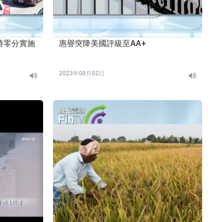
零時零分實施
惠譽突降美國評級至AA+
2023年08月02日