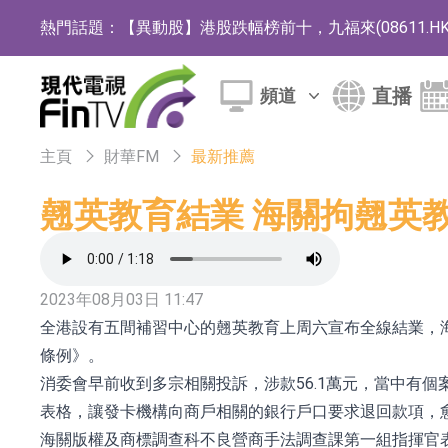
熱門話題：
【異動股】港股跌幅榜前十，九福來(08611.HK)跌2
【異動股】港股漲幅榜前十，佳明集團控股(01271.HK
直播
頻道
斯迪克：公司為國內摺疊屏核心功能材料供應
恒瑞醫藥：公司已在中國獲批上市26款1類創新
主頁
財華FM
最新推薦
聚辰股份：公司VPD芯片已順利通過目標客戶
翹英教育結業 海關拘翹英
上期所：7月份對11個實際控制關系賬戶組採
特發服務：成功中標嗶哩嗶哩上海濱江總部物
2023年08月03日 11:47
亞太股份：公司是零跑汽車和Stellantis集團
全港設有五間補習中心的翹英教育上周六宣布全線結業，
理工雷科面向邊緣AI場景推出"山海"系列智算模
條例》。
消委會早前收到多宗相關投訴，涉款56.1萬元，當中有
【異動股】醫療研發外包板塊拉升，博騰股份(30036
表格，讓發卡機構向商戶相關的銀行戶口要求退回款項，
日韓股市收盤雙雙下跌
海關版權及商標調查科不良營商手法調查課第一組指揮官