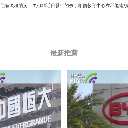
過往有欠租情況，欠租非近日發生的事，相信教育中心在不能繼
已取得歐美相關認證
合型發起式證券投資基金臨時停牌
證券投資基金臨時停牌
22.40%，九福來(08611.HK)跌21.01%
+75.05%，辰興發展(02286.HK)漲+64.91%
最新推薦
N)跌8.38%
警示函措施