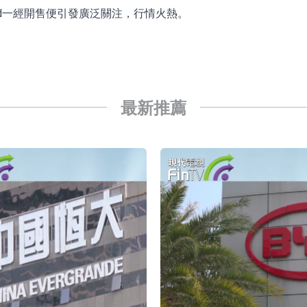
ad一經開售便引發廣泛關注，行情火熱。
模式
CN)跌6.38%
.HK)漲+231.25%，中國智能健康(00348.HK)漲+133.33
最新推薦
7.24%
00615.CN)漲19.97%
K)跌18.00%，德信服務集團(02215.HK)跌16.33%
12日透過重開進行投標