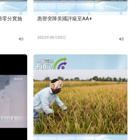
零時零分實施
惠譽突降美國評級至AA+
2023年08月02日