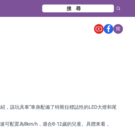
简
網介紹，該玩具車“車身配備了特斯拉標誌性的LED大燈和尾
速可配置為8km/h，適合8-12歲的兒童。具體來看，