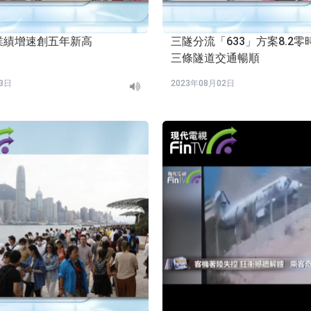
業績增速創五年新高
三隧分流「633」方案8.2
三條隧道交通暢順
03日
2023年08月02日