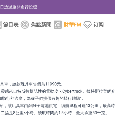
12日透過重開進行投標
月12日進行投標
節目表
焦點新聞
財華FM
订阅
3年取消資格令
38.98%，德信服務集團(02215.HK)跌35.71%
HK)漲+218.75%，敏捷控股(00186.HK)漲+82.50%
電子元器件等電子及機械產業鏈一站式研發智造服務
d玩具車，該款玩具車售價為11990元。
運營能力的大型民爆企業集團
其靈感來自特斯拉標誌性的電動皮卡Cybertruck。據特斯拉官
加騎行舒適度，為孩子們提供有趣的騎行體驗”。
化產品完成客戶交付
拉介紹，該玩具車由鋰離子電池供電，續航里程可達13公里，最高時
BD系列產品已實現量產銷售
時，二擋是8公里/小時。續航時間約1.5小時，最大承重50千克。