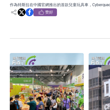
作為特斯拉在中國官網推出的首款兒童玩具車，Cyberqu
日韓股市收盤雙雙下挫
赞好
北京君正：預計後續仍將主要採用季度調價的
【異動股】汽車整車板塊下挫，北汽藍谷(600733.
【異動股】港股漲幅榜前十，生物係統工程股權(02902
【異動股】鎢板塊拉升，中鎢高新(000657.CN)漲
【異動股】昨日打二板以上表現板塊拉升，欣天科技(3
【異動股】港股跌幅榜前十，天瑞汽車内飾(06162.H
和光智成完成天使輪數千萬融資
10年期港元特區政府機構債券將於2026年8月