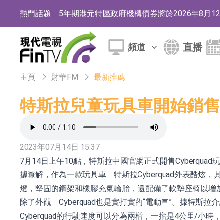
熱門話題：
5年期港元特區政府機構債券將於2026年8月
1年期港元隔夜平均指數掛鉤債券將於2026年8
直播
頻道
香港證監會就中國糖果前高管的失當行為取得1
【異動股】港股跌幅榜前十，融信中國(03301.HK)跌
主頁
財華FM
最新推薦
【異動股】港股漲幅榜前十，生物係統工程股權(02902.
特斯拉兒童玩具車開始銷售
地緯智能：暫未開展對外的語料商業化服務
嘉立創：公司主要提供EDA/CAM、PCB、
2023年07月14日 15:37
工信部：鼓勵民爆企業依法依規實施重組整合
7月14日上午10點，特斯拉中國官網正式開售Cyberqua
工信部：到2030年形成3-5家具有較強國際
據瞭解，作為一款玩具車，特斯拉Cyberquad外表酷炫，
燈，堅固的鋼架和橡膠充氣輪胎，還配備了軟墊座椅以增
因美納：首批由中國生產製造基地生產的本土
除了外觀，Cyberquad也是實打實的“電動車”。據特斯
魯陽節能：公司汽車襯墊 CCMAX、E2K、H
Cyberquad的行駛速度可以分為兩檔，一擋是4公里/小