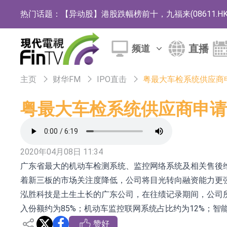
热门话题：
【异动股】港股跌幅榜前十，九福来(08611.HK)跌2
【异动股】港股涨幅榜前十，佳明集团控股(01271.HK
直播
频道
斯迪克：公司为国内折叠屏核心功能材料供应
恒瑞医药：公司已在中国获批上市26款1类创新
主页
财华FM
IPO直击
粤最大车检系统供应商
聚辰股份：公司VPD芯片已顺利通过目标客户
粤最大车检系统供应商申请
上期所：7月份对11个实际控制关系账户组采
特发服务：成功中标哔哩哔哩上海滨江总部物
2020年04月08日 11:34
亚太股份：公司是零跑汽车和Stellantis集团
广东省最大的机动车检测系统、监控网络系统及相关售後维护
理工雷科面向边缘AI场景推出"山海"系列智算模
着新三板的市场关注度降低，公司将目光转向融资能力更
泓胜科技是土生土长的广东公司，在往绩记录期间，公司所
【异动股】医疗研发外包板块拉升，博腾股份(30036
入份额约为85%；机动车监控联网系统占比约为12%；智
日韩股市收盘双双下跌
赞好