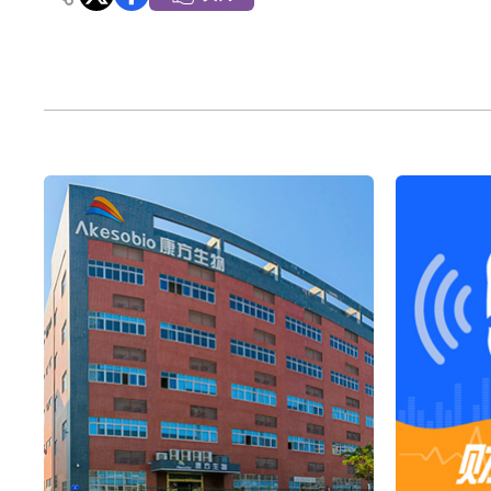
依米康：海外交付以东南亚、中东市场为主 并
上交所：财通多策略福鑫定期开放灵活配置混
上交所：景顺长城全球半导体芯片产业股票型
【异动股】港股跌幅榜前十，卡森国际(00496.HK)跌
【异动股】港股涨幅榜前十，拿森科技(02261.HK)涨
神火股份：新疆神火铝水转化率已100%
【异动股】焦炭Ⅲ板块下挫，陕西黑猫(601015.C
浙江证监局对财通证券股份有限公司采取出具
山金国际：港股上市工作正常推进中