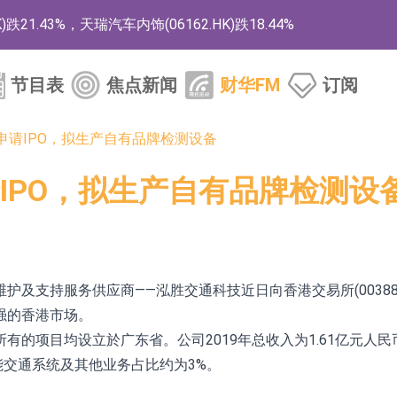
1.43%，天瑞汽车内饰(06162.HK)跌18.44%
)涨+78.22%，拿森科技(02261.HK)涨+64.11%
节目表
焦点新闻
财华FM
订阅
商
药、6款2类新药
申请IPO，拟生产自有品牌检测设备
的测试认证
IPO，拟生产自有品牌检测设
取限制开仓的监管措施
业服务项目
的供应商
及支持服务供应商——泓胜交通科技近日向香港交易所(00388
组 系列产品基于国产CPU与GPU构建
强的香港市场。
有的项目均设立於广东省。公司2019年总收入为1.61亿元人
3.CN)涨20.02%
能交通系统及其他业务占比约为3%。