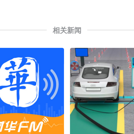
已取得欧美相关认证
合型发起式证券投资基金临时停牌
相关新闻
证券投资基金临时停牌
22.40%，九福来(08611.HK)跌21.01%
+75.05%，辰兴发展(02286.HK)涨+64.91%
N)跌8.38%
警示函措施