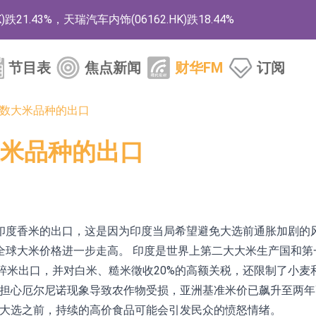
1.43%，天瑞汽车内饰(06162.HK)跌18.44%
)涨+78.22%，拿森科技(02261.HK)涨+64.11%
节目表
焦点新闻
财华FM
订阅
商
药、6款2类新药
数大米品种的出口
的测试认证
米品种的出口
取限制开仓的监管措施
业服务项目
的供应商
度香米的出口，这是因为印度当局希望避免大选前通胀加剧的风
组 系列产品基于国产CPU与GPU构建
全球大米价格进一步走高。 印度是世界上第二大大米生产国和第
了碎米出口，并对白米、糙米徵收20%的高额关税，还限制了小麦
3.CN)涨20.02%
市场担心厄尔尼诺现象导致农作物受损，亚洲基准米价已飙升至两
全国大选之前，持续的高价食品可能会引发民众的愤怒情绪。