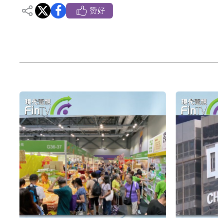
依米康：海外交付以东南亚、中东市场为主 并
赞好
上交所：财通多策略福鑫定期开放灵活配置混
上交所：景顺长城全球半导体芯片产业股票型
【异动股】港股跌幅榜前十，卡森国际(00496.HK)跌
【异动股】港股涨幅榜前十，拿森科技(02261.HK)涨
神火股份：新疆神火铝水转化率已100%
【异动股】焦炭Ⅲ板块下挫，陕西黑猫(601015.C
浙江证监局对财通证券股份有限公司采取出具
山金国际：港股上市工作正常推进中