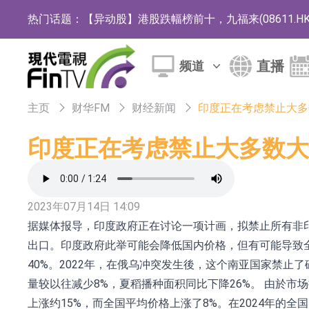
热门话题：
【异动股】港股跌幅榜前十，九福来(08611.HK)跌2
【异动股】港股涨幅榜前十，佳明集团控股(01271.HK
直播
频道
斯迪克：公司为国内折叠屏核心功能材料供应
恒瑞医药：公司已在中国获批上市26款1类创新
主页
财华FM
财经新闻
印度正在考虑禁止大多
聚辰股份：公司VPD芯片已顺利通过目标客户
印度正在考虑禁止大多数大
上期所：7月份对11个实际控制关系账户组采
特发服务：成功中标哔哩哔哩上海滨江总部物
2023年07月14日 14:09
亚太股份：公司是零跑汽车和Stellantis集团
据媒体报导，印度政府正在讨论一项计画，拟禁止所有非印
理工雷科面向边缘AI场景推出"山海"系列智算模
出口。印度政府此举可能会降低国内价格，但有可能导致
40%。2022年，在俄乌冲突发生後，这个南亚国家禁止
【异动股】医疗研发外包板块拉升，博腾股份(30036
量较以往减少8%，夏稻播种面积同比下降26%。 由於
日韩股市收盘双双下跌
上涨约15%，而全国平均价格上涨了8%。在2024年的