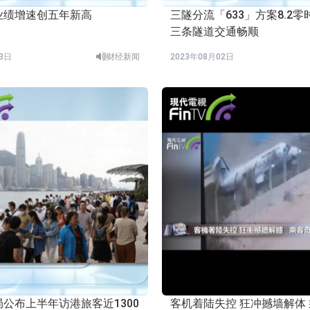
业绩增速创五年新高
三隧分流「633」方案8.2
三条隧道交通畅顺
03日
财经新闻
2023年08月02日
公布上半年访港旅客近1300
客机着陆失控 狂冲撼墙解体 乘客奇迹