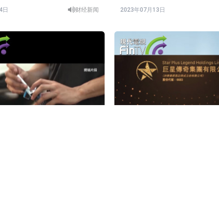
14日
财经新闻
2023年07月13日
《控烟策略谘询文件》，提出
巨星传奇再招股 录12倍超购
加强控烟
13日
财经新闻
2023年07月12日