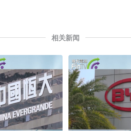
已取得欧美相关认证
合型发起式证券投资基金临时停牌
证券投资基金临时停牌
相关新闻
22.40%，九福来(08611.HK)跌21.01%
+75.05%，辰兴发展(02286.HK)涨+64.91%
N)跌8.38%
警示函措施