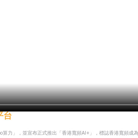
已取得欧美相关认证
合型发起式证券投资基金临时停牌
证券投资基金临时停牌
22.40%，九福来(08611.HK)跌21.01%
+75.05%，辰兴发展(02286.HK)涨+64.91%
N)跌8.38%
警示函措施
平台
絡∞算力」，並宣布正式推出「香港寬頻AI+」，標誌香港寬頻成