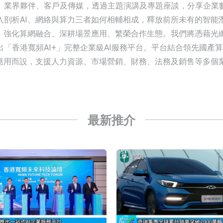
業界夥伴、客戶及傳媒，透過主題演講及專題座談，分享企業數碼
入剖析AI、網絡與算力三者如何相輔相成，釋放前所未有的智能
：強化算網融合、深耕場景應用、繁榮合作生態。我們將憑藉光
）推出「香港寬頻AI+」完整企業級AI服務平台。平台結合領先國
業應用而設，支援人力資源、市場營銷、財務、法務及銷售等多個
最新推介