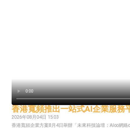
依米康：海外交付以东南亚、中东市场为主 并
上交所：财通多策略福鑫定期开放灵活配置混
上交所：景顺长城全球半导体芯片产业股票型
【异动股】港股跌幅榜前十，卡森国际(00496.HK)跌
【异动股】港股涨幅榜前十，拿森科技(02261.HK)涨
神火股份：新疆神火铝水转化率已100%
【异动股】焦炭Ⅲ板块下挫，陕西黑猫(601015.C
浙江证监局对财通证券股份有限公司采取出具
山金国际：港股上市工作正常推进中
香港寬頻推出一站式AI企業服務
2026年08月04日 15:03
香港寬頻企業方案8月4日舉辦「未來科技論壇：AI∞網