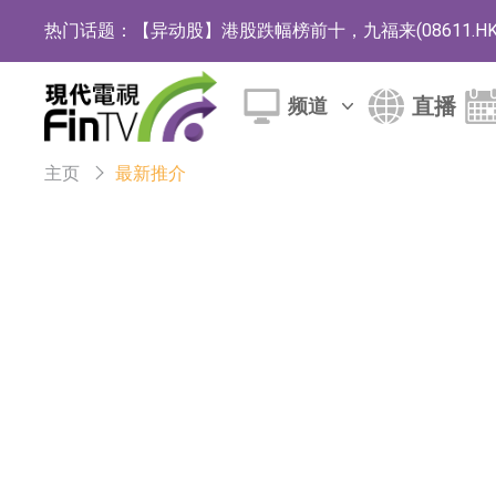
热门话题：
【异动股】港股跌幅榜前十，九福来(08611.HK)跌2
【异动股】港股涨幅榜前十，佳明集团控股(01271.HK
直播
频道
斯迪克：公司为国内折叠屏核心功能材料供应
恒瑞医药：公司已在中国获批上市26款1类创新
主页
最新推介
聚辰股份：公司VPD芯片已顺利通过目标客户
上期所：7月份对11个实际控制关系账户组采
特发服务：成功中标哔哩哔哩上海滨江总部物
亚太股份：公司是零跑汽车和Stellantis集团
理工雷科面向边缘AI场景推出"山海"系列智算模
【异动股】医疗研发外包板块拉升，博腾股份(30036
日韩股市收盘双双下跌