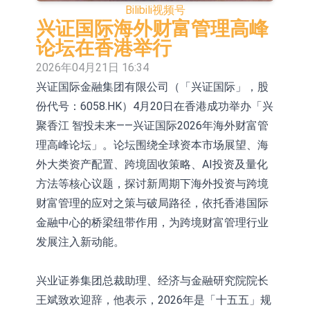
Bilibili
视频号
依米康：海外交付以东南亚、中东市
兴证国际海外财富管理高峰
场为主 并已取得欧美相关认证
上交所：财通多策略福鑫定期开放灵
论坛在香港举行
2026年04月21日 16:34
活配置混合型发起式证券投资基金临
上交所：景顺长城全球半导体芯片产
兴证国际金融集团有限公司（「兴证国际」，股
时停牌
业股票型证券投资基金临时停牌
【异动股】港股跌幅榜前十，卡森国
份代号：6058.HK）4月20日在香港成功举办「兴
际(00496.HK)跌22.40%，九福来
【异动股】港股涨幅榜前十，拿森科
聚香江 智投未来——兴证国际2026年海外财富管
理高峰论坛」。论坛围绕全球资本市场展望、海
(08611.HK)跌21.01%
技(02261.HK)涨+75.05%，辰兴发展
神火股份：新疆神火铝水转化率已
外大类资产配置、跨境固收策略、AI投资及量化
(02286.HK)涨+64.91%
100%
【异动股】焦炭Ⅲ板块下挫，陕西黑
方法等核心议题，探讨新周期下海外投资与跨境
财富管理的应对之策与破局路径，依托香港国际
猫(601015.CN)跌8.38%
浙江证监局对财通证券股份有限公司
金融中心的桥梁纽带作用，为跨境财富管理行业
采取出具警示函措施
山金国际：港股上市工作正常推进中
发展注入新动能。
兴业证券集团总裁助理、经济与金融研究院院长
王斌致欢迎辞，他表示，2026年是「十五五」规