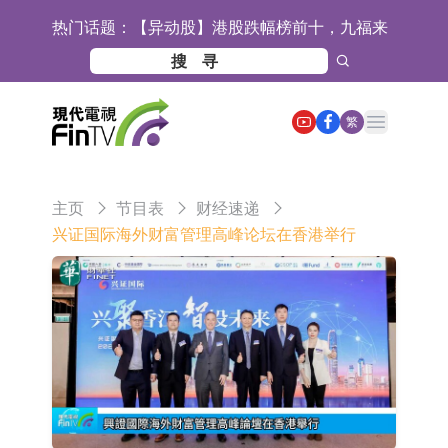
热门话题：
【异动股】港股跌幅榜前十，九福来
(08611.HK)跌21.43%，天瑞汽车内饰
【异动股】港股涨幅榜前十，佳明集
(06162.HK)跌18.44%
团控股(01271.HK)涨+78.22%，拿森
斯迪克：公司为国内折叠屏核心功能
Open main menu
繁
科技(02261.HK)涨+64.11%
材料供应商
恒瑞医药：公司已在中国获批上市26
款1类创新药、6款2类新药
聚辰股份：公司VPD芯片已顺利通过
主页
节目表
财经速递
目标客户的测试认证
上期所：7月份对11个实际控制关系
兴证国际海外财富管理高峰论坛在香港举行
账户组采取限制开仓的监管措施
特发服务：成功中标哔哩哔哩上海滨
江总部物业服务项目
亚太股份：公司是零跑汽车和
Stellantis集团的供应商
理工雷科面向边缘AI场景推出"山
海"系列智算模组 系列产品基于国产
【异动股】医疗研发外包板块拉升，
CPU与GPU构建
博腾股份(300363.CN)涨20.02%
日韩股市收盘双双下跌