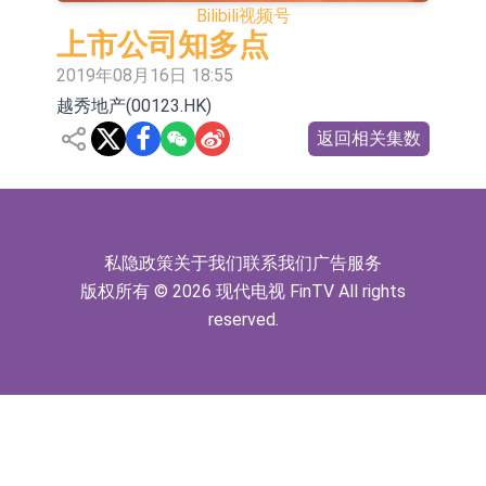
Bilibili
视频号
国(03301.HK)跌38.98%，德信服务集
【异动股】港股涨幅榜前十，生物系
上市公司知多点
团(02215.HK)跌35.71%
统工程股权(02902.HK)涨+218.75%，
地纬智能：暂未开展对外的语料商业
2019年08月16日 18:55
越秀地产(00123.HK)
敏捷控股(00186.HK)涨+82.50%
化服务
嘉立创：公司主要提供EDA/CAM、
返回相关集数
PCB、电子元器件等电子及机械产业
工信部：鼓励民爆企业依法依规实施
链一站式研发智造服务
重组整合
工信部：到2030年形成3-5家具有较
强国际运营能力的大型民爆企业集团
【异动股】焦炭Ⅲ板块下挫，陕西黑
私隐政策
关于我们
联系我们
广告服务
猫(601015.CN)跌8.38%
【异动股】医疗研发外包板块拉升，
版权所有 © 2026 现代电视 FinTV All rights
reserved.
毕得医药(688073.CN)涨20.01%
中远海科：与中远海运国际(香港)有
限公司正在开展增资对价的支付
新莱应材：受益于半导体国产替代提
速及国内晶圆厂扩产 公司泛半导体全
产品线新签订单向好