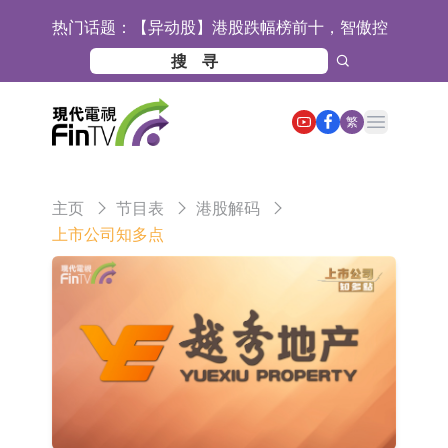
热门话题：
【异动股】港股跌幅榜前十，智傲控
股(08282.HK)跌16.39%，中国智能健
【异动股】港股涨幅榜前十，帝国科
康(00348.HK)跌14.81%
技集团股权(02993.HK)涨+140.00%，
深交所：鑫元中证电池主题交易型开
Open main menu
繁
拿森科技(02261.HK)涨+77.54%
放式指数证券投资基金8月12日上市
通天酒业(00389.HK)停牌
交易
深交所：晶合集成(02249.HK)获调入
主页
节目表
港股解码
港股通标的证券名单
和光智成完成天使轮数千万融资
上市公司知多点
10年期港元特区政府机构债券将于
2026年8月12日透过重开进行投标
5年期港元特区政府机构债券将于
2026年8月12日透过重开进行投标
1年期港元隔夜平均指数挂钩债券将
于2026年8月12日进行投标
香港证监会就中国糖果前高管的失当
行为取得13年取消资格令
【异动股】港股跌幅榜前十，融信中