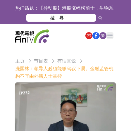
热门话题：
【异动股】港股涨幅榜前十，生物系
统工程股权(02902.HK)涨+231.25%，
【异动股】钨板块拉升，中钨高新
中国智能健康(00348.HK)涨+133.33%
(000657.CN)涨7.24%
【异动股】昨日打二板以上表现板块
Open main menu
繁
拉升，欣天科技(300615.CN)涨
【异动股】港股跌幅榜前十，天瑞汽
19.97%
车内饰(06162.HK)跌18.00%，德信服
【异动股】港股涨幅榜前十，中国智
主页
节目表
有话直说
务集团(02215.HK)跌16.33%
能健康(00348.HK)涨+93.33%，上善
COMMUNE幻师在香港开设旗舰店 拓
冼国林：领导人必须能够驾驭下属。金融监管机
构不宜由外籍人士掌控
黄金(01939.HK)涨+40.54%
展海外市场
香港交易所：委任何洸毅为董事总经
理及集团战略主管
【异动股】港股跌幅榜前十，谊和股
份(01703.HK)跌80.71%，天瑞汽车内
【异动股】港股涨幅榜前十，辰兴发
饰(06162.HK)跌62.50%
展(02286.HK)涨+263.21%，德合集团
格林美：目前公司印尼青美邦园区的
(00368.HK)涨+163.89%
镍资源项目稳定运行
中瓷电子：生产经营正常 公司及子公