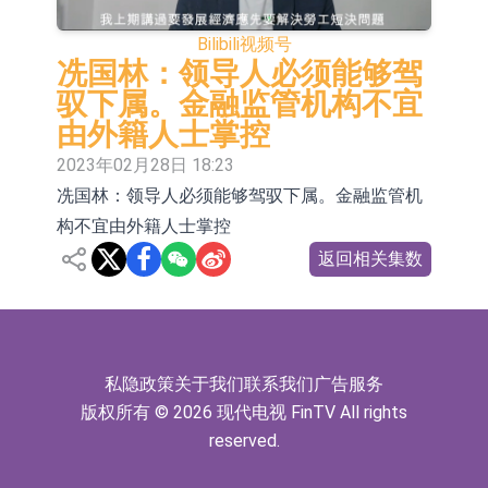
司目前订单饱满
格林美：正在积极推进MLCC用纳米
Bilibili
视频号
级镍粉的技术研发与产业化准备工作
宝明科技：HVLP4/5铜箔主要技术指
冼国林：领导人必须能够驾
驭下属。金融监管机构不宜
标已完成厂内验证 正布局向下游客户
ST豆神：成立全资公司北京豆神智算
由外籍人士掌控
送样
及香港豆神智算 正积极开拓相关业务
卓悦控股(00653.HK)跌44% 建议股份
2023年02月28日 18:23
冼国林：领导人必须能够驾驭下属。金融监管机
30合1 与云累大吉启动战略合作
日韩股市双双收涨
构不宜由外籍人士掌控
【异动股】保健品板块下挫，ST交昂
返回相关集数
(600530.CN)跌10.02%
日韩股市收盘双双下挫
北京君正：预计后续仍将主要采用季
度调价的模式
【异动股】汽车整车板块下挫，北汽
私隐政策
关于我们
联系我们
广告服务
版权所有 © 2026 现代电视 FinTV All rights
蓝谷(600733.CN)跌6.38%
reserved.