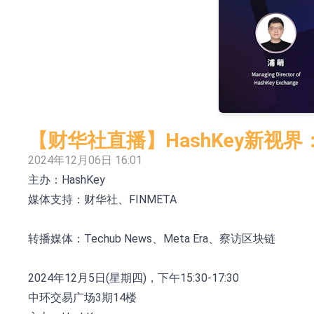
依米康：海外交付以东南亚、中东市场为主 并
上交所：财通多策略福鑫定期开放灵活配置混
上交所：景顺长城全球半导体芯片产业股票型
【异动股】港股跌幅榜前十，卡森国际(00496.HK)跌
【异动股】港股涨幅榜前十，拿森科技(02261.HK)涨
【财华社直播】HashKey新视界
神火股份：新疆神火铝水转化率已100%
2024年12月06日 16:01
主办：HashKey
【异动股】焦炭Ⅲ板块下挫，陕西黑猫(601015.C
媒体支持：财华社、FINMETA
浙江证监局对财通证券股份有限公司采取出具
山金国际：港股上市工作正常推进中
转播媒体：Techub News、Meta Era、察访区块链
2024年12月5日(星期四)，下午15:30-17:30
中环交易广场3期14楼