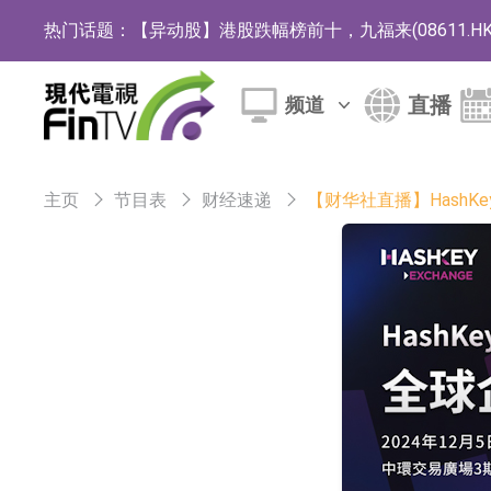
热门话题：
【异动股】港股跌幅榜前十，九福来(08611.HK)跌2
【异动股】港股涨幅榜前十，佳明集团控股(01271.HK
直播
频道
斯迪克：公司为国内折叠屏核心功能材料供应
恒瑞医药：公司已在中国获批上市26款1类创新
主页
节目表
财经速递
【财华社直播】HashK
聚辰股份：公司VPD芯片已顺利通过目标客户
上期所：7月份对11个实际控制关系账户组采
特发服务：成功中标哔哩哔哩上海滨江总部物
亚太股份：公司是零跑汽车和Stellantis集团
理工雷科面向边缘AI场景推出"山海"系列智算模
【异动股】医疗研发外包板块拉升，博腾股份(30036
日韩股市收盘双双下跌