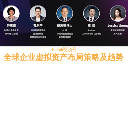
已取得欧美相关认证
合型发起式证券投资基金临时停牌
证券投资基金临时停牌
22.40%，九福来(08611.HK)跌21.01%
Bilibili
视频号
+75.05%，辰兴发展(02286.HK)涨+64.91%
：全球企业虚拟资产布局策略及趋势（20
N)跌8.38%
警示函措施