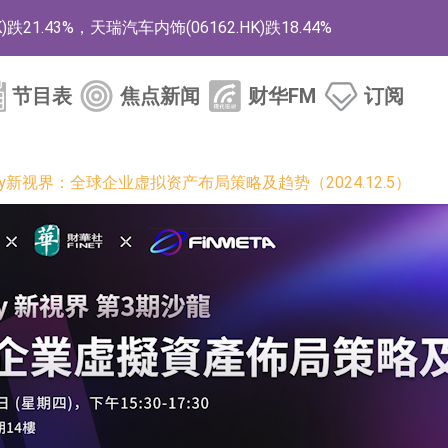
1.43%，天瑞汽车内饰(06162.HK)跌18.44%
)涨+78.22%，拿森科技(02261.HK)涨+64.11%
节目表
焦点新闻
财华FM
订阅
商
药、6款2类新药
ey新视界：全球企业虚拟资产布局策略及趋势（2024.12.5）
的测试认证
取限制开仓的监管措施
业服务项目
的供应商
组 系列产品基于国产CPU与GPU构建
3.CN)涨20.02%