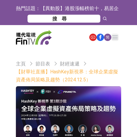
熱門話題：
【異動股】港股漲幅榜前十，易居企
業控股(02048.HK)漲+52.63%，天潤
宜安科技：湖南逸昊已取得關於非晶
雲(02167.HK)漲+50.75%
合金項目環境影響報告表的批覆
石藥創新(300765.SZ)子公司SYS6037
Open main menu
简
注射液獲美國藥物還床試驗批准
華蘭生物：子公司華蘭疫苗正在開展
新型流感病毒mRNA疫苗研發工作
通靈股份：公司生產組裝的重載
主頁
節目表
財經速遞
TD550無人機具備行業先發產品優勢
千方科技：已形成車路云協同的L4級
【財華社直播】HashKey新視界：全球企業虛擬
資產佈局策略及趨勢（2024.12.5）
商用車技術體系 並進入小規模商用示
京東物流與迅銷集團達成戰略合作 共
範階段
建全球物流供應鏈網絡
航天電器：子公司蘇州華旃的高速模
組及液冷互連產品處於小批量供貨階
日韓股市雙雙收漲
段
【異動股】分立器件板塊下挫，锴威
特(688693.CN)跌11.69%
【異動股】雞肉概念板塊拉升，益生