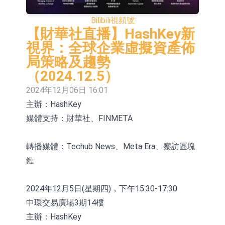
股份(002458.CN)漲10.02%
台積電7月營收同比增加44.7%
Bilibili
視頻號
【異動股】港股漲幅榜前十，易居企
【財華社直播】HashKey新
視界：全球企業虛擬資產佈
業控股(02048.HK)漲+84.21%，金輝
新時達：暫未生產四足載人機器人
局策略及趨勢
控股(09993.HK)漲+45.60%
【異動股】雞肉概念板塊拉升，益生
（2024.12.5）
2024年12月06日 16:01
股份(002458.CN)漲10.02%
【異動股】CRO板塊拉升，藥康生物
主辦：HashKey
(688046.CN)漲19.99%
【異動股】診斷服務板塊拉升，貝瑞
媒體支持：財華社、FINMETA
基因(000710.CN)漲10.02%
「X-Day」西麗湖路演社清華校友電
轉播媒體：Techub News、Meta Era、察訪區塊
子信息專場成功舉辦
市場監管總局印發《廣告業統計調查
鏈
制度》
【異動股】港股跌幅榜前十，賽迪顧
2024年12月5日(星期四)，下午15:30-17:30
問(02176.HK)跌40.96%，天瑞汽車内
中環交易廣場3期14樓
飾(06162.HK)跌26.09%
主辦：HashKey