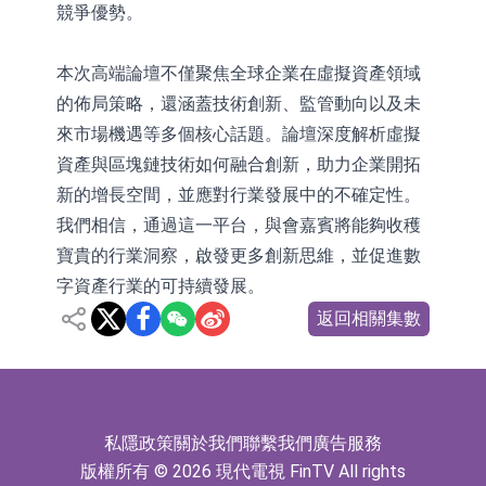
競爭優勢。
本次⾼端論壇不僅聚焦全球企業在虛擬資產領域
的佈局策略，還涵蓋技術創新、監管動向以及未
來市場機遇等多個核⼼話題。論壇深度解析虛擬
資產與區塊鏈技術如何融合創新，助⼒企業開拓
新的增⻑空間，並應對⾏業發展中的不確定性。
我們相信，通過這⼀平台，與會嘉賓將能夠收穫
寶貴的⾏業洞察，啟發更多創新思維，並促進數
字資產⾏業的可持續發展。
返回相關集數
私隱政策
關於我們
聯繫我們
廣告服務
版權所有 © 2026 現代電視 FinTV All rights