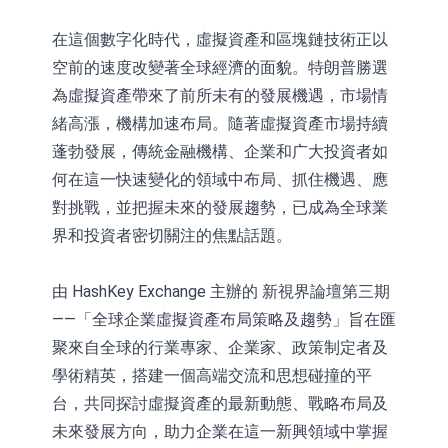
在這個數字化時代，虛擬資產和區塊鏈技術正以
空前的速度改變著全球經濟的⾯貌。特朗普勝選
為虛擬資產帶來了前所未有的發展機遇，市場情
緒⾼漲，機構加速布局。隨著虛擬資產市場持續
蓬勃發展，傳統⾦融機構、企業和⼴⼤投資者如
何在這⼀快速變化的領域中布局、抓住機遇、應
對挑戰，並把握未來的發展趨勢，已成為全球業
界和投資者密切關注的焦點話題。
由 HashKey Exchange 主辦的 新視界論壇第三期
——「全球企業虛擬資產布局策略及趨勢」旨在匯
聚來⾃全球的⾏業專家、企業家、政策制定者及
學術精英，搭建⼀個⾼端交流和思想碰撞的平
台，共同探討虛擬資產的最新動態、戰略布局及
未來發展⽅向，助⼒企業在這⼀新興領域中掌握