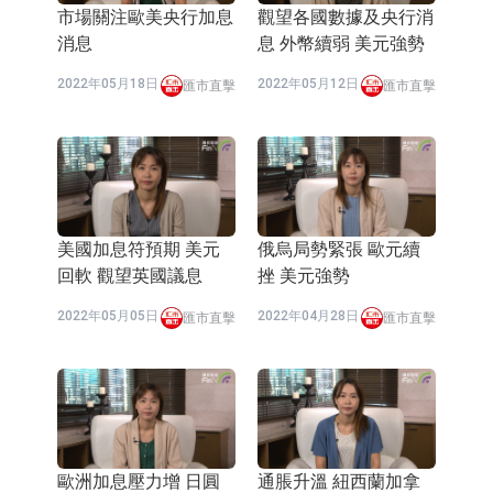
市場關注歐美央行加息
觀望各國數據及央行消
消息
息 外幣續弱 美元強勢
2022年05月18日
2022年05月12日
匯市直擊
匯市直擊
美國加息符預期 美元
俄烏局勢緊張 歐元續
回軟 觀望英國議息
挫 美元強勢
2022年05月05日
2022年04月28日
匯市直擊
匯市直擊
歐洲加息壓力增 日圓
通脹升溫 紐西蘭加拿