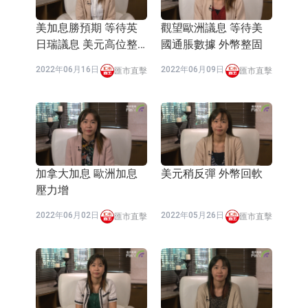
美加息勝預期 等待英
觀望歐洲議息 等待美
日瑞議息 美元高位整
國通脹數據 外幣整固
固
2022年06月16日
2022年06月09日
匯市直擊
匯市直擊
加拿大加息 歐洲加息
美元稍反彈 外幣回軟
壓力增
2022年06月02日
2022年05月26日
匯市直擊
匯市直擊