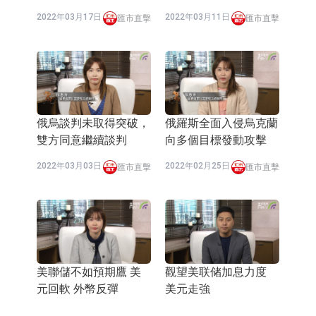
2022年03月17日
2022年03月11日
匯市直擊
匯市直擊
俄烏談判未取得突破，
俄羅斯全面入侵烏克蘭
雙方同意繼續談判
向多個目標發動攻擊
2022年03月03日
2022年02月25日
匯市直擊
匯市直擊
美聯儲不如預期鷹 美
觀望美联储加息力度
元回軟 外幣反彈
美元走強
2022年02月17日
2022年02月15日