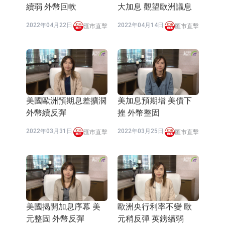
續弱 外幣回軟
大加息 觀望歐洲議息
2022年04月22日
2022年04月14日
匯市直擊
匯市直擊
美國歐洲預期息差擴濶
美加息預期增 美債下
外幣續反彈
挫 外幣整固
2022年03月31日
2022年03月25日
匯市直擊
匯市直擊
美國揭開加息序幕 美
歐洲央行利率不變 歐
元整固 外幣反彈
元稍反彈 英鎊續弱