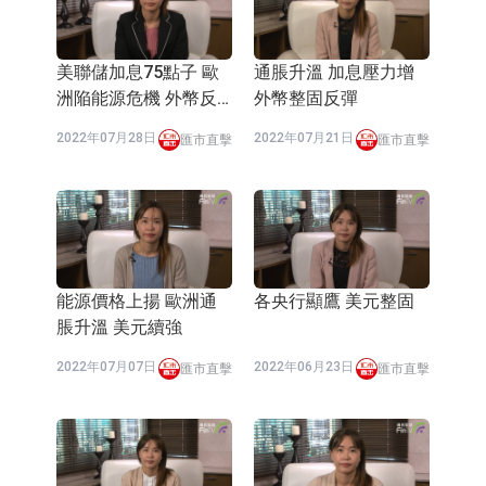
E2K、HBD系列產品已實現量產銷售
日韓股市收盤雙雙下挫
北京君正：預計後續仍將主要採用季
美聯儲加息75點子 歐
通脹升溫 加息壓力增
洲陥能源危機 外幣反
外幣整固反彈
度調價的模式
【異動股】汽車整車板塊下挫，北汽
彈
2022年07月28日
2022年07月21日
匯市直擊
匯市直擊
藍谷(600733.CN)跌6.38%
【異動股】港股漲幅榜前十，生物係
統工程股權(02902.HK)漲+231.25%，
【異動股】鎢板塊拉升，中鎢高新
中國智能健康(00348.HK)漲+133.33%
(000657.CN)漲7.24%
【異動股】昨日打二板以上表現板塊
拉升，欣天科技(300615.CN)漲
【異動股】港股跌幅榜前十，天瑞汽
能源價格上揚 歐洲通
各央行顯鷹 美元整固
19.97%
車内飾(06162.HK)跌18.00%，德信服
和光智成完成天使輪數千萬融資
脹升溫 美元續強
務集團(02215.HK)跌16.33%
10年期港元特區政府機構債券將於
2022年07月07日
2022年06月23日
匯市直擊
匯市直擊
2026年8月12日透過重開進行投標