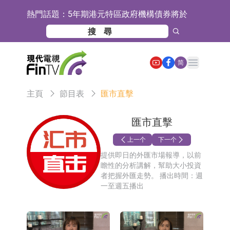
熱門話題：
5年期港元特區政府機構債券將於
2026年8月12日透過重開進行投標
1年期港元隔夜平均指數掛鉤債券將
於2026年8月12日進行投標
香港證監會就中國糖果前高管的失當
Open main menu
简
行為取得13年取消資格令
【異動股】港股跌幅榜前十，融信中
主頁
節目表
匯市直擊
國(03301.HK)跌38.98%，德信服務集
【異動股】港股漲幅榜前十，生物係
團(02215.HK)跌35.71%
統工程股權(02902.HK)漲+218.75%，
地緯智能：暫未開展對外的語料商業
匯市直擊
敏捷控股(00186.HK)漲+82.50%
化服務
嘉立創：公司主要提供EDA/CAM、
上一个
下一个
提供即日的外匯市場報導，以前
PCB、電子元器件等電子及機械產業
工信部：鼓勵民爆企業依法依規實施
瞻性的分析講解，幫助大小投資
者把握外匯走勢。 播出時間：週
鏈一站式研發智造服務
重組整合
工信部：到2030年形成3-5家具有較
一至週五播出
強國際運營能力的大型民爆企業集團
因美納：首批由中國生產製造基地生
產的本土化產品完成客戶交付
魯陽節能：公司汽車襯墊 CCMAX、