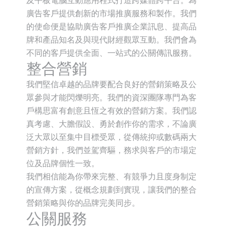
及平板電腦互動應用程式打造跨媒體跨平台。為
江總部物業服務項目
亞太股份：公司是零跑汽車和
廣告客戶提供創新的市場推廣服務和製作。我們
的使命便是協助廣告客戶推廣企業訊息、提高品
Stellantis集團的供應商
理工雷科面向邊緣AI場景推出"山
牌和產品知名及與現代財經觀眾互動。我們會為
海"系列智算模組 系列產品基於國產
【異動股】醫療研發外包板塊拉升，
不同的客戶提供全面、一站式的公關傳訊服務。
整合營銷
CPU與GPU構建
博騰股份(300363.CN)漲20.02%
日韓股市收盤雙雙下跌
我們堅信卓越的品牌要配合良好的營銷策略及公
依米康：海外交付以東南亞、中東市
眾參與才能閃爍明亮。我們的資深團隊專門為客
戶構思富有創意且恆之有效的營銷方案。我們認
場為主 並已取得歐美相關認證
上交所：財通多策略福鑫定期開放靈
真考慮、大膽假設、勇於創作你的需求，不論廣
活配置混合型發起式證券投資基金臨
上交所：景順長城全球半導體芯片產
泛大眾以至集中目標受眾，從傳統抑或數碼兩大
營銷方針，我們並駕齊驅，務求與客戶的市場定
時停牌
業股票型證券投資基金臨時停牌
【異動股】港股跌幅榜前十，賽迪顧
位及品牌個性一致。
問(02176.HK)跌36.75%，佳明集團控
【異動股】港股漲幅榜前十，辰興發
我們相信能為你帶來完整、有競爭力且度身制定
的宣傳方案，從概念規劃到實現，讓我們的整合
股(01271.HK)跌30.56%
展(02286.HK)漲+54.76%，金馬能源
營銷策略與你的品牌完美同步。
(06885.HK)漲+44.17%
公關服務