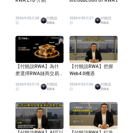
2026年02月23
付饒說
2026年02月23
付饒說
券。超級菇菇RWA的
日
RWA
日
RWA
案例
【付饒說RWA】穩定
【付饒說RWA】我們
幣之路我們小步快跑，
為什麼推出非金融
敏捷開發
RWA平台
2026年02月23
付饒說
2026年02月23
付饒說
日
RWA
日
RWA
【付饒說RWA】不存
【付饒說RWA】
在穩定幣經濟階段
Trump幣讓meme幣的
敘事走上極緻