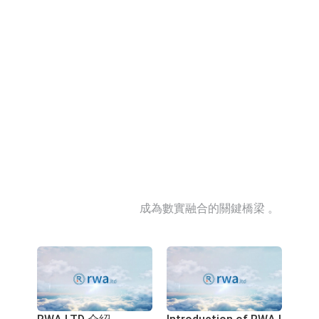
2026年03月06
付饒說
2026年02月27
付饒說
日
RWA
日
RWA
【付饒說RWA】美國
【付饒說RWA】同時
從來沒有對發幣一刀切
知曉傳統金融和新金融
的人才成為RWA生力
2026年02月23
付饒說
2026年02月23
付饒說
軍
日
RWA
日
RWA
【付饒說RWA】穩定
【付饒說RWA】穩定
幣不天然賦能電商和跨
幣是RWA的初級階
境電商
段，RWA不一定是證