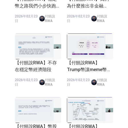
道
日
RWA
日
RWA
【付饒說RWA】數字
【付饒說RWA】數字
人民幣開啟16.7萬億市
資產下一個換道超車黃
場
金賽道
2026年02月14
付饒說
2026年02月14
付饒說
日
RWA
日
RWA
【付饒說RWA】一條
【付饒說RWA】大平
視頻講清楚上網和上链
台商家別再靠投流活！
第三代互聯網重構商業
2026年02月14
付饒說
2026年02月14
付饒說