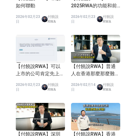
邏輯
日
RWA
日
RWA
【付饒說RWA】入駐
香港科學園需要什麼條
件可以申請什麼補貼
2026年02月14
付饒說
日
RWA
私隱政策
關於我們
聯繫我們
廣告服務
版權所有 © 2026 現代電視 FinTV All rights
reserved.