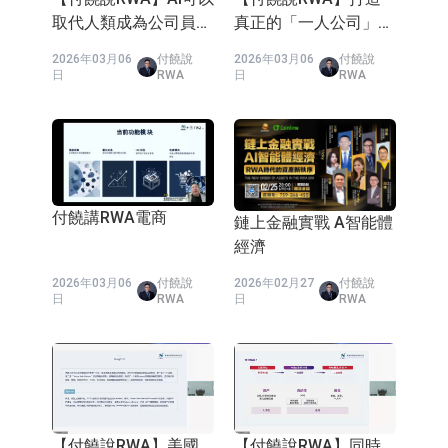
2026年02月23
付饒說
2026年02月23
付饒說
日
RWA
日
RWA
【付饒說RWA】幣股
【付饒說RWA】
如何聯動
2025RWA的功能和前
景
2026年02月23
付饒說
2026年02月23
付饒說
日
RWA
日
RWA
【付饒說RWA】可以
【付饒說RWA】普通
上市的公司肯定先上市
人在香港那麼那麼難，
而不會先發幣
為什麼大家還願意待在
2026年02月23
付饒說
2026年02月14
付饒說