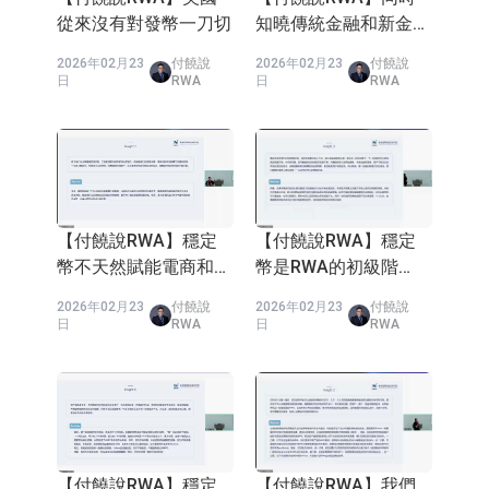
那
日
RWA
日
RWA
【付饒說RWA】深圳
【付饒說RWA】香港
房價反超香港，誰才是
迎來牢A流量紅利，背
大灣區未來核心？
後邏輯太關鍵
2026年02月14
付饒說
2026年02月14
付饒說
日
RWA
日
RWA
【付饒說RWA】
【付饒說RWA】六零
OpenClaw深度驗證
七零八零後請注意，數
字資產換道超車黃金賽
2026年02月14
付饒說
2026年02月14
付饒說