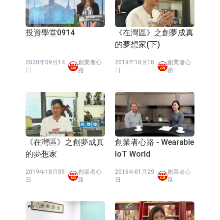
康(00348.HK)跌14.81%
技集團股權(02993.HK)漲+140.00%，
深交所：鑫元中證電池主題交易型開
拿森科技(02261.HK)漲+77.54%
放式指數證券投資基金8月12日上市
通天酒業(00389.HK)停牌
投資學堂0914
《在灣區》之創夢成真
的夢想家(下)
交易
深交所：晶合集成(02249.HK)獲調入
2020年09月14
創業者心
2019年10月18
創業者心
港股通標的證券名單
和光智成完成天使輪數千萬融資
日
路
日
路
10年期港元特區政府機構債券將於
2026年8月12日透過重開進行投標
理工雷科面向邊緣AI場景推出"山
海"系列智算模組 系列產品基於國產
【異動股】醫療研發外包板塊拉升，
《在灣區》之創夢成真
創業者心路 - Wearable
CPU與GPU構建
博騰股份(300363.CN)漲20.02%
日韓股市收盤雙雙下跌
的夢想家
IoT World
依米康：海外交付以東南亞、中東市
2019年10月09
創業者心
2016年01月29
創業者心
日
路
日
路
場為主 並已取得歐美相關認證