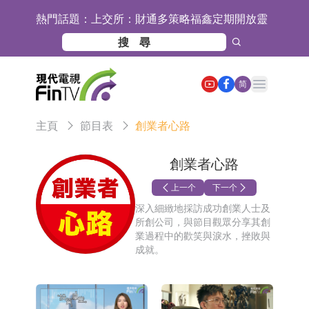
熱門話題：
上交所：財通多策略福鑫定期開放靈
活配置混合型發起式證券投資基金臨
上交所：景順長城全球半導體芯片產
時停牌
業股票型證券投資基金臨時停牌
【異動股】港股跌幅榜前十，卡森國
Open main menu
简
際(00496.HK)跌22.40%，九福來
【異動股】港股漲幅榜前十，拿森科
主頁
節目表
創業者心路
(08611.HK)跌21.01%
技(02261.HK)漲+75.05%，辰興發展
神火股份：新疆神火鋁水轉化率已
(02286.HK)漲+64.91%
100%
【異動股】焦炭Ⅲ板塊下挫，陝西黑
創業者心路
貓(601015.CN)跌8.38%
【異動股】醫療研發外包板塊拉升，
上一个
下一个
深入細緻地採訪成功創業人士及
畢得醫藥(688073.CN)漲20.01%
中遠海科：與中遠海運國際(香港)有
所創公司，與節目觀眾分享其創
業過程中的歡笑與淚水，挫敗與
限公司正在開展增資對價的支付
新萊應材：受益於半導體國產替代提
成就。
速及國內晶圓廠擴產 公司泛半導體全
【異動股】港股跌幅榜前十，智傲控
產品線新簽訂單向好
股(08282.HK)跌16.39%，中國智能健
【異動股】港股漲幅榜前十，帝國科