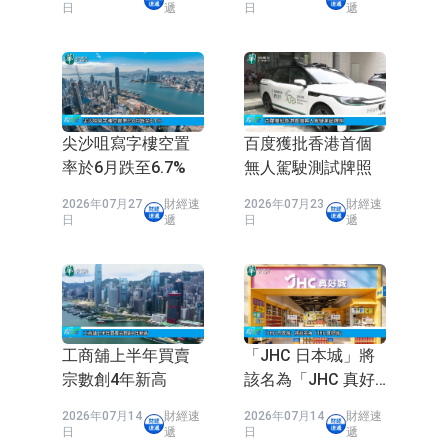
日
遞
日
遞
E2K、HBD系列產品已實現量產銷售
日韓股市收盤雙雙下挫
北京君正：預計後續仍將主要採用季
度調價的模式
【異動股】汽車整車板塊下挫，北汽
藍谷(600733.CN)跌6.38%
【異動股】港股漲幅榜前十，生物係
尖沙咀寫字樓空置
百度獲批香港首個
率於6月跌至6.7%
無人駕駛測試牌照
統工程股權(02902.HK)漲+231.25%，
【異動股】鎢板塊拉升，中鎢高新
2026年07月27
財經速
2026年07月23
財經速
中國智能健康(00348.HK)漲+133.33%
(000657.CN)漲7.24%
【異動股】昨日打二板以上表現板塊
日
遞
日
遞
拉升，欣天科技(300615.CN)漲
【異動股】港股跌幅榜前十，天瑞汽
19.97%
車内飾(06162.HK)跌18.00%，德信服
和光智成完成天使輪數千萬融資
務集團(02215.HK)跌16.33%
10年期港元特區政府機構債券將於
工商舖上半年買賣
「JHC 日本城」將
宗數創4年新高
該名為「JHC 真好
2026年8月12日透過重開進行投標
城」
2026年07月14
財經速
2026年07月14
財經速
日
遞
日
遞