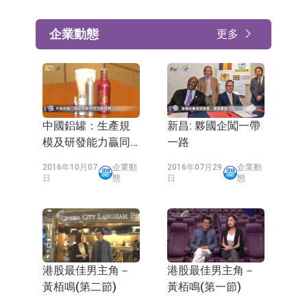
企業動態
更多
中國鋁罐：生產規
新昌: 夥國企闖一帶
模及研發能力贏同
一路
業
2016年10月07
企業動
2016年07月29
企業動
日
態
日
態
港股最佳男主角－
港股最佳男主角－
黃栢鳴(第二節)
黃栢鳴(第一節)