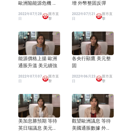
歐洲陥能源危機 外
增 外幣整固反彈
幣反彈
2022年07月28
匯市直
2022年07月21
匯市直
日
擊
日
擊
能源價格上揚 歐洲
各央行顯鷹 美元整
通脹升溫 美元續強
固
2022年07月07
匯市直
2022年06月23
匯市直
日
擊
日
擊
美加息勝預期 等待
觀望歐洲議息 等待
英日瑞議息 美元高
美國通脹數據 外幣