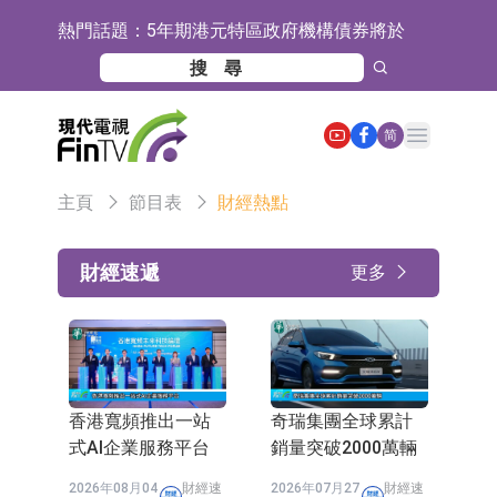
熱門話題：
5年期港元特區政府機構債券將於
2026年8月12日透過重開進行投標
1年期港元隔夜平均指數掛鉤債券將
於2026年8月12日進行投標
香港證監會就中國糖果前高管的失當
Open main menu
简
行為取得13年取消資格令
【異動股】港股跌幅榜前十，融信中
主頁
節目表
財經熱點
國(03301.HK)跌38.98%，德信服務集
【異動股】港股漲幅榜前十，生物係
團(02215.HK)跌35.71%
統工程股權(02902.HK)漲+218.75%，
地緯智能：暫未開展對外的語料商業
財經速遞
更多
敏捷控股(00186.HK)漲+82.50%
化服務
嘉立創：公司主要提供EDA/CAM、
PCB、電子元器件等電子及機械產業
工信部：鼓勵民爆企業依法依規實施
鏈一站式研發智造服務
重組整合
工信部：到2030年形成3-5家具有較
香港寬頻推出一站
奇瑞集團全球累計
強國際運營能力的大型民爆企業集團
因美納：首批由中國生產製造基地生
式AI企業服務平台
銷量突破2000萬輛
產的本土化產品完成客戶交付
魯陽節能：公司汽車襯墊 CCMAX、
2026年08月04
財經速
2026年07月27
財經速