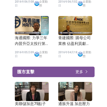
2016年06月08
企業動
2016年06月02
企業動
日
態
日
態
海通國際: 力爭三年
青建國際: 購母公司
內晉升亞太投行第
業務 佔盈利貢獻
一梯隊
85%
2016年05月09
企業動
2016年04月18
企業動
日
態
日
態
匯市直擊
更多
美聯儲加息75點子
通脹升溫 加息壓力