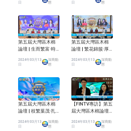
能傳統金融
日
態
日
態
依米康：海外交付以東南亞、中東市
場為主 並已取得歐美相關認證
上交所：財通多策略福鑫定期開放靈
活配置混合型發起式證券投資基金臨
上交所：景順長城全球半導體芯片產
時停牌
業股票型證券投資基金臨時停牌
【異動股】港股跌幅榜前十，卡森國
第五屆大灣區木棉
第五屆大灣區木棉
論壇 | 生而繁富·時
論壇 | 繁花錦簇·厚
際(00496.HK)跌22.40%，九福來
【異動股】港股漲幅榜前十，拿森科
間的年輪
土的滋養
2024年03月13
深商動
2024年03月13
深商動
(08611.HK)跌21.01%
技(02261.HK)漲+75.05%，辰興發展
神火股份：新疆神火鋁水轉化率已
日
態
日
態
(02286.HK)漲+64.91%
100%
【異動股】焦炭Ⅲ板塊下挫，陝西黑
貓(601015.CN)跌8.38%
浙江證監局對財通證券股份有限公司
採取出具警示函措施
山金國際：港股上市工作正常推進中
第五屆大灣區木棉
【FINTV專訪】第五
論壇 | 枝繁葉茂·扎
屆大灣區木棉論壇 |
根的力量
翟寶蓮
2024年03月13
深商動
2024年03月13
深商動
日
態
日
態