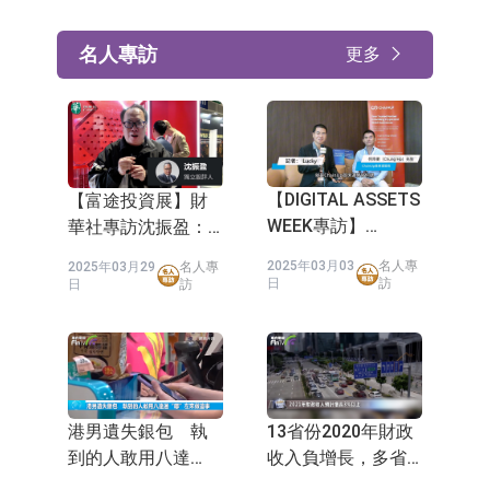
名人專訪
更多
【DIGITAL ASSETS
【富途投資展】財
WEEK專訪】
華社專訪沈振盈：
ChainUp COO
美股，死得啦！今
2025年03月03
名人專
2025年03月29
名人專
Chung Ho（何宗
年長沽！
日
訪
日
訪
衛）：数字资产与
传统金融融合十分
重要
港男遺失銀包 執
13省份2020年財政
到的人敢用八達
收入負增長，多省
通“嘟”左來做這事
預計今年增長3%以