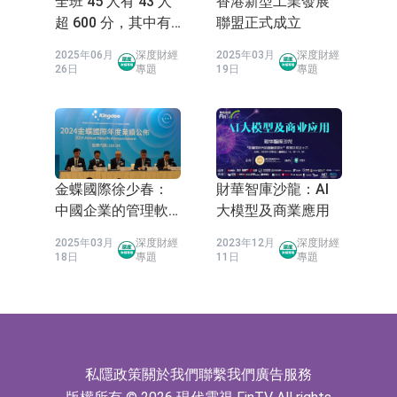
全班 45 人有 43 人
香港新型工業發展
超 600 分，其中有
聯盟正式成立
3 人成績被屏蔽。
2025年06月
深度財經
2025年03月
深度財經
26日
專題
19日
專題
金蝶國際徐少春：
財華智庫沙龍：AI
中國企業的管理軟
大模型及商業應用
2025年03月
深度財經
2023年12月
深度財經
18日
專題
11日
專題
私隱政策
關於我們
聯繫我們
廣告服務