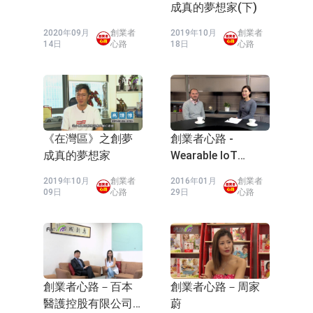
成真的夢想家(下)
2020年09月
創業者
2019年10月
創業者
14日
心路
18日
心路
《在灣區》之創夢
創業者心路 -
成真的夢想家
Wearable IoT
World
2019年10月
創業者
2016年01月
創業者
09日
心路
29日
心路
創業者心路－百本
創業者心路－周家
醫護控股有限公司
蔚