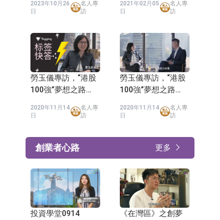
2023年10月26
名人專
2021年02月05
名人專
上
日
訪
日
訪
勞玉儀專訪，“港股
勞玉儀專訪，“港股
100強”夢想之路
100強”夢想之路
（快問快答）
（下）
2020年11月14
名人專
2020年11月14
名人專
日
訪
日
訪
創業者心路
更多
投資學堂0914
《在灣區》之創夢