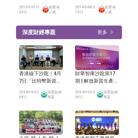
主席關志康
2015年01月
創業者
2014年08月
創業者
23日
心路
19日
心路
深度財經專題
更多
香港線下沙龍｜4月
財華智庫沙龍第17
7日「比特幣新資
期 | 解放新質生產
產」主題沙龍
力，香港擁抱
2024年04月
深度財經
2024年03月
深度財經
Web3.0投資機遇
08日
專題
26日
專題