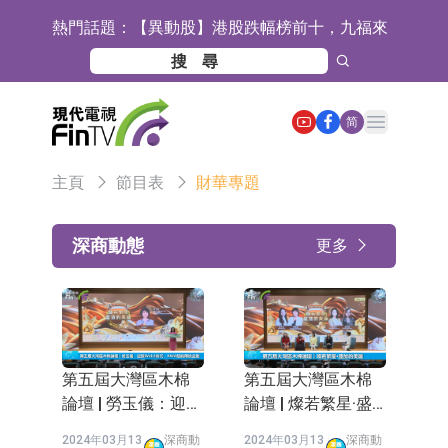
熱門話題：
【異動股】港股跌幅榜前十，九福來
(08611.HK)跌21.43%，天瑞汽車内飾
【異動股】港股漲幅榜前十，佳明集
(06162.HK)跌18.44%
團控股(01271.HK)漲+78.22%，拿森
斯迪克：公司為國內摺疊屏核心功能
Open main menu
简
科技(02261.HK)漲+64.11%
材料供應商
恒瑞醫藥：公司已在中國獲批上市26
主頁
節目表
財華專題
款1類創新藥、6款2類新藥
聚辰股份：公司VPD芯片已順利通過
目標客戶的測試認證
上期所：7月份對11個實際控制關系
深商動態
更多
賬戶組採取限制開倉的監管措施
特發服務：成功中標嗶哩嗶哩上海濱
江總部物業服務項目
亞太股份：公司是零跑汽車和
Stellantis集團的供應商
理工雷科面向邊緣AI場景推出"山
第五屆大灣區木棉
第五屆大灣區木棉
海"系列智算模組 系列產品基於國產
【異動股】醫療研發外包板塊拉升，
論壇 | 勞玉儀：迎接
論壇 | 燦若繁星·盛
Web3時代，RWA賦
放的美麗
CPU與GPU構建
博騰股份(300363.CN)漲20.02%
日韓股市收盤雙雙下跌
2024年03月13
深商動
2024年03月13
深商動