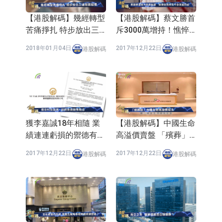
【港股解碼】幾經轉型
【港股解碼】蔡文勝首
苦痛掙扎 特步放出三
斥3000萬增持！憔悴
連招救股價
的美圖(01357-HK)終
2018年01月04日
2017年12月22日
港股解碼
港股解碼
成功「美顏」？
獲李嘉誠18年相隨 業
【港股解碼】中國生命
績連連虧損的禦德有何
高溢價賣盤 「殯葬」
魔力？
生意要轉型了？
2017年12月22日
2017年12月22日
港股解碼
港股解碼