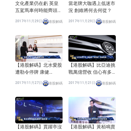
文化產業仍在虧 英皇
當老牌大咖遇上低迷市
五駕馬車何時能齊頭並
況 創維將何去何從？
進？
2017年11月29日
2017年11月29日
港股解碼
港股解碼
【港股解碼】北水愛股
【港股解碼】比亞迪挑
遭勒令停牌 康健
戰萬億營收 信心有多
(03886-HK)疑涉文件
大？
2017年11月27日
2017年11月21日
港股解碼
港股解碼
誤導
【港股解碼】賈躍亭沒
【港股解碼】黃栢鳴賣