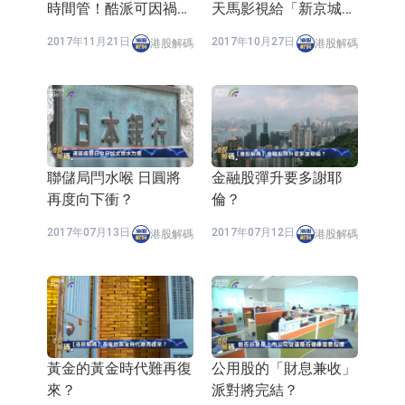
時間管！酷派可因禍得
天馬影視給「新京城四
福成功翻身嗎？
少」之一
2017年11月21日
2017年10月27日
港股解碼
港股解碼
聯儲局閂水喉 日圓將
金融股彈升要多謝耶
再度向下衝？
倫？
2017年07月13日
2017年07月12日
港股解碼
港股解碼
黃金的黃金時代難再復
公用股的「財息兼收」
來？
派對將完結？