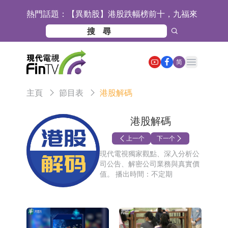
熱門話題：
【異動股】港股跌幅榜前十，九福來
(08611.HK)跌21.43%，天瑞汽車内飾
【異動股】港股漲幅榜前十，佳明集
(06162.HK)跌18.44%
團控股(01271.HK)漲+78.22%，拿森
斯迪克：公司為國內摺疊屏核心功能
Open main menu
简
科技(02261.HK)漲+64.11%
材料供應商
恒瑞醫藥：公司已在中國獲批上市26
主頁
節目表
港股解碼
款1類創新藥、6款2類新藥
聚辰股份：公司VPD芯片已順利通過
目標客戶的測試認證
上期所：7月份對11個實際控制關系
港股解碼
賬戶組採取限制開倉的監管措施
特發服務：成功中標嗶哩嗶哩上海濱
上一个
下一个
現代電視獨家觀點、深入分析公
江總部物業服務項目
亞太股份：公司是零跑汽車和
司公告、解密公司業務與真實價
值。 播出時間：不定期
Stellantis集團的供應商
理工雷科面向邊緣AI場景推出"山
海"系列智算模組 系列產品基於國產
【異動股】醫療研發外包板塊拉升，
CPU與GPU構建
博騰股份(300363.CN)漲20.02%
日韓股市收盤雙雙下跌