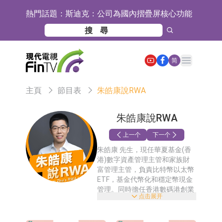
熱門話題：
斯迪克：公司為國內摺疊屏核心功能
材料供應商
恒瑞醫藥：公司已在中國獲批上市26
款1類創新藥、6款2類新藥
聚辰股份：公司VPD芯片已順利通過
Open main menu
简
目標客戶的測試認證
上期所：7月份對11個實際控制關系
主頁
節目表
朱皓康說RWA
賬戶組採取限制開倉的監管措施
特發服務：成功中標嗶哩嗶哩上海濱
江總部物業服務項目
亞太股份：公司是零跑汽車和
朱皓康說RWA
Stellantis集團的供應商
理工雷科面向邊緣AI場景推出"山
上一个
下一个
朱皓康 先生，現任華夏基金(香
海"系列智算模組 系列產品基於國產
【異動股】醫療研發外包板塊拉升，
港)數字資產管理主管和家族財
富管理主管，負責比特幣以太幣
CPU與GPU構建
博騰股份(300363.CN)漲20.02%
日韓股市收盤雙雙下跌
ETF，基金代幣化和穩定幣現金
管理。同時擔任香港數碼港創業
依米康：海外交付以東南亞、中東市
点击展开
顧問委員會委員和Web3創科孵
化基金顧問及亞洲RWA工作組創
場為主 並已取得歐美相關認證
上交所：財通多策略福鑫定期開放靈
始人。原高盛集團證券部執行董