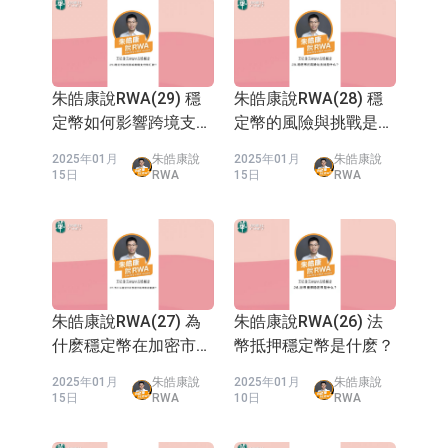
事，在高盛紐約波士頓香港工作
活配置混合型發起式證券投資基金臨
上交所：景順長城全球半導體芯片產
期間完成超百個企業上市IPO和
二級市場融資。22年起就讀香港
時停牌
業股票型證券投資基金臨時停牌
【異動股】港股跌幅榜前十，卡森國
理工大學金融科技博士，專研加
密學、資產代幣化和DAO治理研
朱皓康說RWA(29) 穩
朱皓康說RWA(28) 穩
際(00496.HK)跌22.40%，九福來
【異動股】港股漲幅榜前十，拿森科
究，並創立理大數字資產智庫擔
定幣如何影響跨境支付
定幣的風險與挑戰是什
任訪問學者。23年創立亞洲RWA
(08611.HK)跌21.01%
技(02261.HK)漲+75.05%，辰興發展
神火股份：新疆神火鋁水轉化率已
和匯款？
麽？
工作組推動現實資產代幣化。曾
2025年01月
朱皓康說
2025年01月
朱皓康說
獨立管理數億美元全球股票對衝
15日
RWA
15日
RWA
(02286.HK)漲+64.91%
100%
【異動股】焦炭Ⅲ板塊下挫，陝西黑
基金。指導孵化香港數碼港多個
Web3和金融科技公司。24年在
貓(601015.CN)跌8.38%
浙江證監局對財通證券股份有限公司
中國財政部旗下出版社出版全球
首部中文RWA專著《RWA與通證
採取出具警示函措施
山金國際：港股上市工作正常推進中
化》，積極參與香港金管局
Ensemble和數碼港元項目，給
【異動股】港股跌幅榜前十，九福來
央行數字貨幣、穩定幣和證券型
朱皓康說RWA(27) 為
朱皓康說RWA(26) 法
代幣STO相關監管部門建言獻
(08611.HK)跌21.43%，天瑞汽車内飾
【異動股】港股漲幅榜前十，佳明集
什麽穩定幣在加密市場
幣抵押穩定幣是什麽？
策。
中如此重要？
(06162.HK)跌18.44%
團控股(01271.HK)漲+78.22%，拿森
2025年01月
朱皓康說
2025年01月
朱皓康說
Mr. Thomas Zhu is Head of
15日
RWA
10日
RWA
Digital Assets and Head of
科技(02261.HK)漲+64.11%
Family Office Business