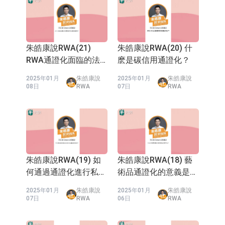
pursuing a Doctor Degree in
FinTech at the Hong Kong
Polytechnic University and
founded the PolyU Digital
朱皓康說RWA(21)
朱皓康說RWA(20) 什
Asset Think Tank as a visiting
RWA通證化面臨的法
麽是碳信用通證化？
scholar. In 2023, he established
the Asia RWA Work Group to
律問題是？
2025年01月
朱皓康說
2025年01月
朱皓康說
promote the tokenization of
08日
RWA
07日
RWA
real world assets. Mr Zhu also
collaborated with asset
tokenization companies, along
with several major banks and
fund companies in Hong Kong,
to develop compliant STO
products. Mr. Zhu has been
朱皓康說RWA(19) 如
朱皓康說RWA(18) 藝
providing advice and product
architecture for projects
何通過通證化進行私募
術品通證化的意義是什
related to wholesale and retail
股權投資？
麽？
CBDCs and stablecoins to
2025年01月
朱皓康說
2025年01月
朱皓康說
07日
RWA
06日
RWA
policy makers in Hong Kong
and Singapore. Mr.Zhu co-
authored the world's first