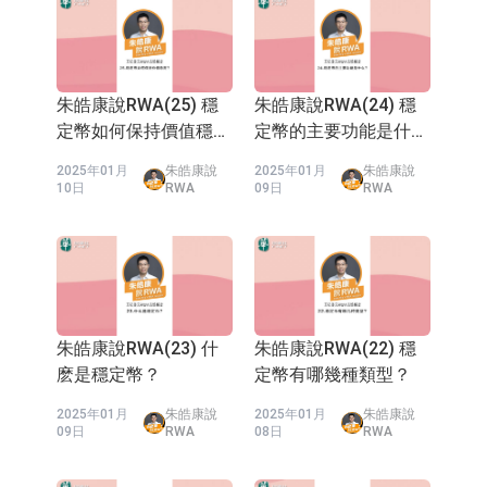
at China Asset Management
(Hong Kong) where he is
responsible for cryptocurrency
spot ETFs, tokenization of real
world assets, stablecoin
朱皓康說RWA(25) 穩
朱皓康說RWA(24) 穩
treasury management, and
定幣如何保持價值穩
定幣的主要功能是什
central bank digital currency
定？
麽？
sandboxes. Mr. Zhu is currently
2025年01月
朱皓康說
2025年01月
朱皓康說
serving as a member of
10日
RWA
09日
RWA
Entrepreneurship Committee
Advisory Group and vetting
judge for Incubation Fund at
Cyberport. Previously, he
worked as an Executive
Director in the Securities
Division at Goldman Sachs in
朱皓康說RWA(23) 什
朱皓康說RWA(22) 穩
New York, Boston, and Hong
麽是穩定幣？
定幣有哪幾種類型？
Kong, where he completed
over 100 IPOs and financing
2025年01月
朱皓康說
2025年01月
朱皓康說
deals for various companies.
09日
RWA
08日
RWA
Mr. Zhu also independently
managed global equity hedge
funds. Since 2022, he has been