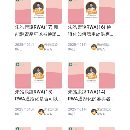
Chinese monograph on the
tokenization of RWA, published
by the publishing house under
the Ministry of Finance of
China.
朱皓康說RWA(17) 新
朱皓康說RWA(16) 通
能源資產可以被通證化
證化如何應用於供應鏈
嗎？
金融？
2025年01月
朱皓康說
2025年01月
朱皓康說
06日
RWA
06日
RWA
朱皓康說RWA(15)
朱皓康說RWA(14)
RWA通證化是否可以
RWA通證化的參與者
用於房地產？
有哪些？
2025年01月
朱皓康說
2025年01月
朱皓康說
06日
RWA
06日
RWA