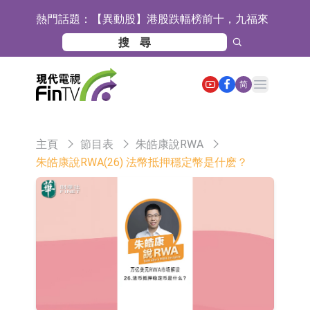
熱門話題：
【異動股】港股跌幅榜前十，九福來
(08611.HK)跌21.43%，天瑞汽車内飾
【異動股】港股漲幅榜前十，佳明集
(06162.HK)跌18.44%
團控股(01271.HK)漲+78.22%，拿森
斯迪克：公司為國內摺疊屏核心功能
Open main menu
简
科技(02261.HK)漲+64.11%
材料供應商
恒瑞醫藥：公司已在中國獲批上市26
款1類創新藥、6款2類新藥
聚辰股份：公司VPD芯片已順利通過
主頁
節目表
朱皓康說RWA
目標客戶的測試認證
上期所：7月份對11個實際控制關系
朱皓康說RWA(26) 法幣抵押穩定幣是什麽？
賬戶組採取限制開倉的監管措施
特發服務：成功中標嗶哩嗶哩上海濱
江總部物業服務項目
亞太股份：公司是零跑汽車和
Stellantis集團的供應商
理工雷科面向邊緣AI場景推出"山
海"系列智算模組 系列產品基於國產
【異動股】醫療研發外包板塊拉升，
CPU與GPU構建
博騰股份(300363.CN)漲20.02%
日韓股市收盤雙雙下跌