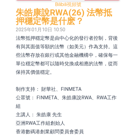
Bilibili
視頻號
依米康：海外交付以東南亞、中東市
朱皓康說RWA(26) 法幣抵
場為主 並已取得歐美相關認證
上交所：財通多策略福鑫定期開放靈
押穩定幣是什麽？
2025年01月10日 10:50
活配置混合型發起式證券投資基金臨
上交所：景順長城全球半導體芯片產
法幣抵押穩定幣是由中心化的發行者控制，背後
時停牌
業股票型證券投資基金臨時停牌
【異動股】港股跌幅榜前十，卡森國
有與其面值等額的法幣（如美元）作為支持。這
際(00496.HK)跌22.40%，九福來
【異動股】港股漲幅榜前十，拿森科
些法幣存放在銀行或其他金融機構中，確保每一
單位穩定幣都可以隨時兌換成相應的法幣，從而
(08611.HK)跌21.01%
技(02261.HK)漲+75.05%，辰興發展
神火股份：新疆神火鋁水轉化率已
保持其價值穩定。
(02286.HK)漲+64.91%
100%
【異動股】焦炭Ⅲ板塊下挫，陝西黑
制作支持： 財華社、FINMETA
貓(601015.CN)跌8.38%
浙江證監局對財通證券股份有限公司
公眾號： FINMETA、朱皓康說RWA、RWA工作
採取出具警示函措施
山金國際：港股上市工作正常推進中
組
主講人： 朱皓康 先生
亞洲RWA工作組創始人
香港數碼港創業顧問委員會委員