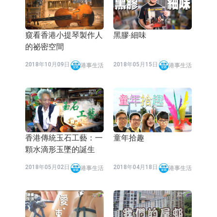
窺看香港小提琴製作人
黑膠‧細味
的祕密空間
2018年10月09日
2018年05月15日
港事生活
港事生活
香港傳統玉石工藝：一
童年拾趣
顆水滴形玉墜的誕生
2018年05月02日
2018年04月18日
港事生活
港事生活