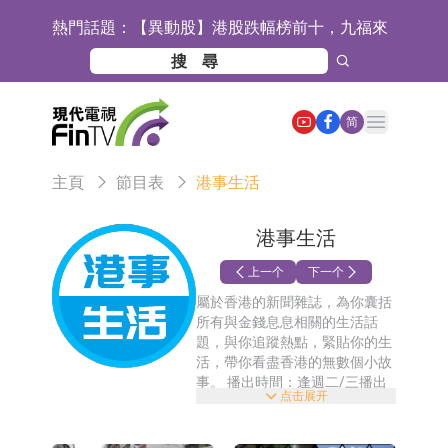
熱門話題：
【異動股】港股跌幅榜前十，九福來
(08611.HK)跌21.43%，天瑞汽車内飾
【異動股】港股漲幅榜前十，佳明集
(06162.HK)跌18.44%
團控股(01271.HK)漲+78.22%，拿森
斯迪克：公司為國內摺疊屏核心功能
Open main menu
简
科技(02261.HK)漲+64.11%
材料供應商
恒瑞醫藥：公司已在中國獲批上市26
主頁
節目表
港事生活
款1類創新藥、6款2類新藥
聚辰股份：公司VPD芯片已順利通過
目標客戶的測試認證
上期所：7月份對11個實際控制關系
港事生活
賬戶組採取限制開倉的監管措施
特發服務：成功中標嗶哩嗶哩上海濱
上一个
下一个
屬於香港的新聞雜誌，為你囊括
江總部物業服務項目
亞太股份：公司是零跑汽車和
所有與金錢息息相關的生活話
題，與你追蹤熱點，緊貼你的生
Stellantis集團的供應商
理工雷科面向邊緣AI場景推出"山
活，帶你看盡香港的無數個小故
事。 播出時間：逢週二/三播出
海"系列智算模組 系列產品基於國產
【異動股】醫療研發外包板塊拉升，
点击展开
一集
CPU與GPU構建
博騰股份(300363.CN)漲20.02%
日韓股市收盤雙雙下跌