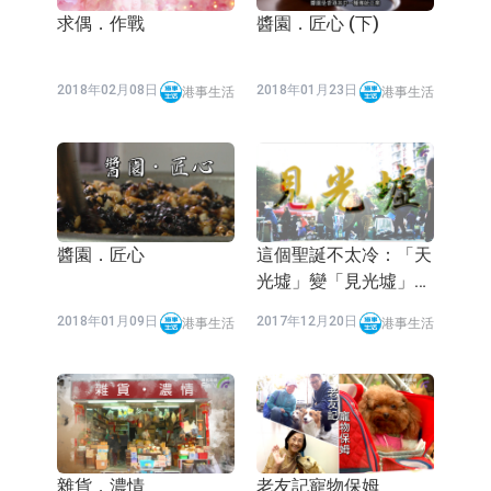
求偶．作戰
醬園．匠心 (下)
2018年02月08日
2018年01月23日
港事生活
港事生活
醬園．匠心
這個聖誕不太冷：「天
光墟」變「見光墟」深
水埗基層重投陽光互助
2018年01月09日
2017年12月20日
港事生活
港事生活
互愛
雜貨．濃情
老友記寵物保姆