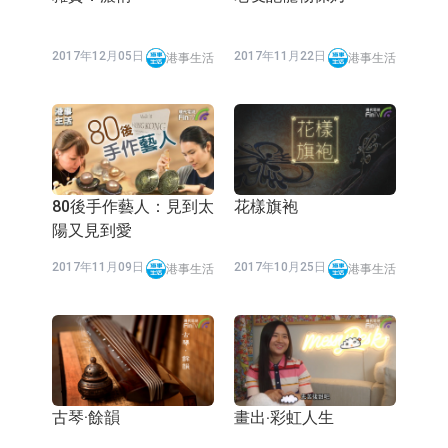
2017年12月05日
2017年11月22日
港事生活
港事生活
80後手作藝人：見到太
花樣旗袍
陽又見到愛
2017年11月09日
2017年10月25日
港事生活
港事生活
古琴·餘韻
畫出‧彩虹人生