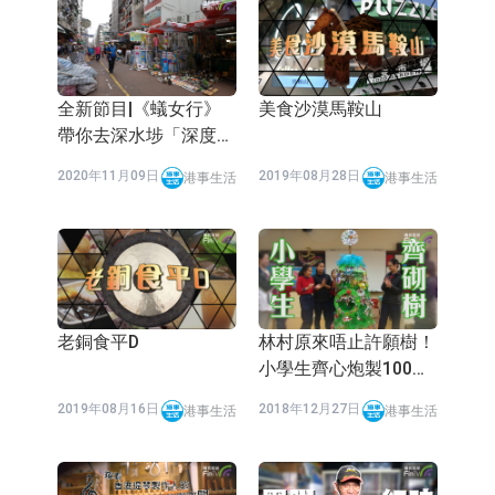
依米康：海外交付以東南亞、中東市
場為主 並已取得歐美相關認證
上交所：財通多策略福鑫定期開放靈
全新節目|《蟻女行》
美食沙漠馬鞍山
活配置混合型發起式證券投資基金臨
上交所：景順長城全球半導體芯片產
帶你去深水埗「深度
時停牌
業股票型證券投資基金臨時停牌
【異動股】港股跌幅榜前十，卡森國
遊」 玩足一日都唔洗
2020年11月09日
2019年08月28日
港事生活
港事生活
200蚊
際(00496.HK)跌22.40%，九福來
【異動股】港股漲幅榜前十，拿森科
(08611.HK)跌21.01%
技(02261.HK)漲+75.05%，辰興發展
神火股份：新疆神火鋁水轉化率已
(02286.HK)漲+64.91%
100%
【異動股】焦炭Ⅲ板塊下挫，陝西黑
貓(601015.CN)跌8.38%
浙江證監局對財通證券股份有限公司
老銅食平D
林村原來唔止許願樹！
小學生齊心炮製100棵
採取出具警示函措施
山金國際：港股上市工作正常推進中
環保聖誕樹
2019年08月16日
2018年12月27日
港事生活
港事生活