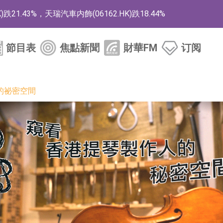
1.43%，天瑞汽車内飾(06162.HK)跌18.44%
)漲+78.22%，拿森科技(02261.HK)漲+64.11%
節目表
焦點新聞
財華FM
订阅
商
藥、6款2類新藥
的祕密空間
的測試認證
取限制開倉的監管措施
業服務項目
的供應商
組 系列產品基於國產CPU與GPU構建
3.CN)漲20.02%