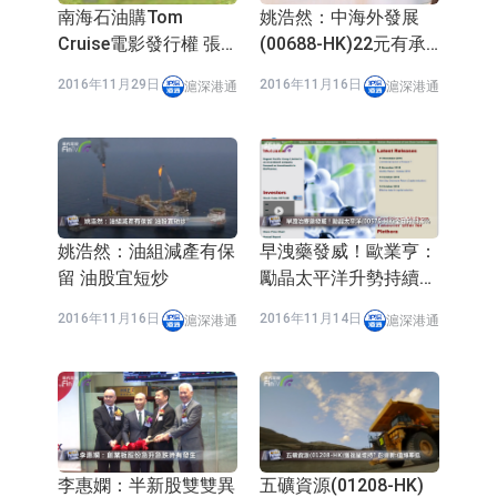
南海石油購Tom
姚浩然：中海外發展
Cruise電影發行權 張
(00688-HK)22元有承
智威：或可起死回生
接
2016年11月29日
2016年11月16日
滬深港通
滬深港通
姚浩然：油組減產有保
早洩藥發威！歐業亨：
留 油股宜短炒
勵晶太平洋升勢持續性
有待觀望
2016年11月16日
2016年11月14日
滬深港通
滬深港通
李惠嫻：半新股雙雙異
五礦資源(01208-HK)