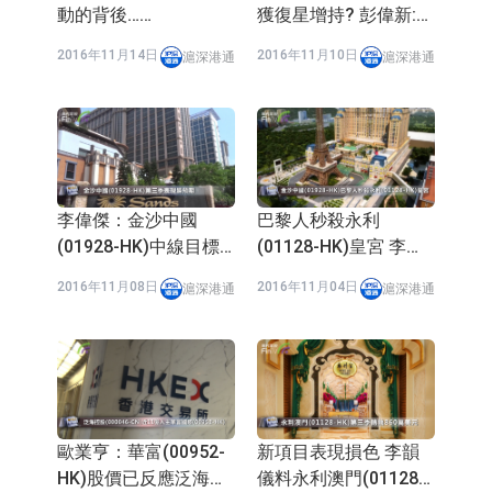
動的背後……
獲復星增持? 彭偉新:值
博率低
2016年11月14日
2016年11月10日
滬深港通
滬深港通
李偉傑：金沙中國
巴黎人秒殺永利
(01928-HK)中線目標
(01128-HK)皇宮 李韻
38元
儀：料金沙(01928-
2016年11月08日
2016年11月04日
滬深港通
滬深港通
HK)全年領跑
歐業亨：華富(00952-
新項目表現損色 李韻
HK)股價已反應泛海
儀料永利澳門(01128-