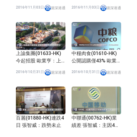
(000046-CN)入主消息
HK)跑輸同業
2016年11月03日
2016年11月03日
滬深港通
滬深港通
上諭集團(01633-HK)
中糧肉食(01610-HK)
今起招股 歐業亨：上
公開認購僅43% 歐業
市後大機會炒上
亨：只要因肉價回落
2016年10月31日
2016年10月31日
滬深港通
滬深港通
百麗(01880-HK)連跌4
中聯通(00762-HK)業
日 張智威：跌勢未止
績差 張智威：主因4G
客戶增長少
2016年10月28日
2016年10月28日