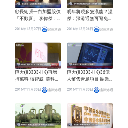
顧長衛張一白加盟股價
明年將現多隻漢能？溫
「不歡喜」 李偉傑：
傑：深港通無可避免的
作品說話
結果
2016年12月07日
2016年12月06日
滬深港通
滬深港通
恆大(03333-HK)再增
恆大(03333-HK)36億
持萬科 張智威: 萬科
人幣售青島項目 歐業
(02202-HK)H或衝上25
亨：或籌錢拿下萬科
2016年11月30日
2016年11月30日
滬深港通
滬深港通
元