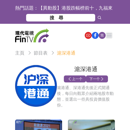
熱門話題：
【異動股】港股跌幅榜前十，九福來
(08611.HK)跌21.43%，天瑞汽車内飾
【異動股】港股漲幅榜前十，佳明集
(06162.HK)跌18.44%
團控股(01271.HK)漲+78.22%，拿森
斯迪克：公司為國內摺疊屏核心功能
Open main menu
简
科技(02261.HK)漲+64.11%
材料供應商
恒瑞醫藥：公司已在中國獲批上市26
主頁
節目表
滬深港通
款1類創新藥、6款2類新藥
聚辰股份：公司VPD芯片已順利通過
目標客戶的測試認證
上期所：7月份對11個實際控制關系
滬深港通
賬戶組採取限制開倉的監管措施
特發服務：成功中標嗶哩嗶哩上海濱
上一个
下一个
滬港通、深港通先後正式開通
江總部物業服務項目
亞太股份：公司是零跑汽車和
後，每日向觀眾介紹兩地股市動
態，並選出一些具投資價值股
Stellantis集團的供應商
理工雷科面向邊緣AI場景推出"山
份。
海"系列智算模組 系列產品基於國產
【異動股】醫療研發外包板塊拉升，
CPU與GPU構建
博騰股份(300363.CN)漲20.02%
日韓股市收盤雙雙下跌