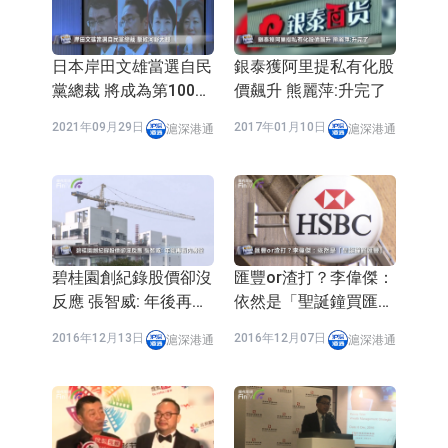
依米康：海外交付以東南亞、中東市
場為主 並已取得歐美相關認證
上交所：財通多策略福鑫定期開放靈
日本岸田文雄當選自民
銀泰獲阿里提私有化股
黨總裁 將成為第100任
價飆升 熊麗萍:升完了
活配置混合型發起式證券投資基金臨
上交所：景順長城全球半導體芯片產
首相
2021年09月29日
2017年01月10日
滬深港通
滬深港通
時停牌
業股票型證券投資基金臨時停牌
【異動股】港股跌幅榜前十，卡森國
際(00496.HK)跌22.40%，九福來
【異動股】港股漲幅榜前十，拿森科
(08611.HK)跌21.01%
技(02261.HK)漲+75.05%，辰興發展
神火股份：新疆神火鋁水轉化率已
(02286.HK)漲+64.91%
100%
【異動股】焦炭Ⅲ板塊下挫，陝西黑
碧桂園創紀錄股價卻沒
匯豐or渣打？李偉傑：
貓(601015.CN)跌8.38%
浙江證監局對財通證券股份有限公司
反應 張智威: 年後再看
依然是「聖誕鐘買匯
內房股
豐」
採取出具警示函措施
山金國際：港股上市工作正常推進中
2016年12月13日
2016年12月07日
滬深港通
滬深港通