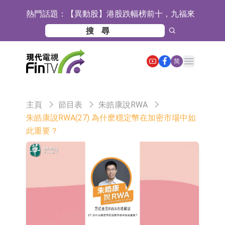
熱門話題：
【異動股】港股跌幅榜前十，九福來
(08611.HK)跌21.43%，天瑞汽車内飾
【異動股】港股漲幅榜前十，佳明集
(06162.HK)跌18.44%
團控股(01271.HK)漲+78.22%，拿森
斯迪克：公司為國內摺疊屏核心功能
Open main menu
简
科技(02261.HK)漲+64.11%
材料供應商
恒瑞醫藥：公司已在中國獲批上市26
款1類創新藥、6款2類新藥
聚辰股份：公司VPD芯片已順利通過
主頁
節目表
朱皓康說RWA
目標客戶的測試認證
上期所：7月份對11個實際控制關系
朱皓康說RWA(27) 為什麽穩定幣在加密市場中如
此重要？
賬戶組採取限制開倉的監管措施
特發服務：成功中標嗶哩嗶哩上海濱
江總部物業服務項目
亞太股份：公司是零跑汽車和
Stellantis集團的供應商
理工雷科面向邊緣AI場景推出"山
海"系列智算模組 系列產品基於國產
【異動股】醫療研發外包板塊拉升，
CPU與GPU構建
博騰股份(300363.CN)漲20.02%
日韓股市收盤雙雙下跌