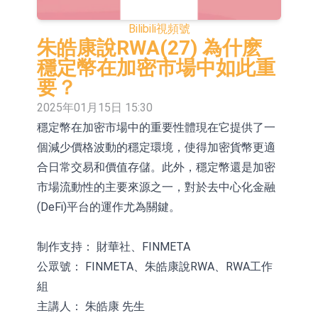
依米康：海外交付以東南亞、中東市
Bilibili
視頻號
場為主 並已取得歐美相關認證
上交所：財通多策略福鑫定期開放靈
朱皓康說RWA(27) 為什麽
穩定幣在加密市場中如此重
活配置混合型發起式證券投資基金臨
上交所：景順長城全球半導體芯片產
要？
時停牌
業股票型證券投資基金臨時停牌
【異動股】港股跌幅榜前十，卡森國
2025年01月15日 15:30
穩定幣在加密市場中的重要性體現在它提供了一
際(00496.HK)跌22.40%，九福來
【異動股】港股漲幅榜前十，拿森科
個減少價格波動的穩定環境，使得加密貨幣更適
(08611.HK)跌21.01%
技(02261.HK)漲+75.05%，辰興發展
神火股份：新疆神火鋁水轉化率已
合日常交易和價值存儲。此外，穩定幣還是加密
(02286.HK)漲+64.91%
100%
【異動股】焦炭Ⅲ板塊下挫，陝西黑
市場流動性的主要來源之一，對於去中心化金融
(DeFi)平台的運作尤為關鍵。
貓(601015.CN)跌8.38%
浙江證監局對財通證券股份有限公司
採取出具警示函措施
山金國際：港股上市工作正常推進中
制作支持： 財華社、FINMETA
公眾號： FINMETA、朱皓康說RWA、RWA工作
組
主講人： 朱皓康 先生