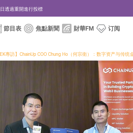
12日透過重開進行投標
月12日進行投標
節目表
焦點新聞
財華FM
订阅
3年取消資格令
38.98%，德信服務集團(02215.HK)跌35.71%
S WEEK專訪】ChainUp COO Chung Ho（何宗衛）：数字资产
HK)漲+218.75%，敏捷控股(00186.HK)漲+82.50%
電子元器件等電子及機械產業鏈一站式研發智造服務
運營能力的大型民爆企業集團
化產品完成客戶交付
BD系列產品已實現量產銷售