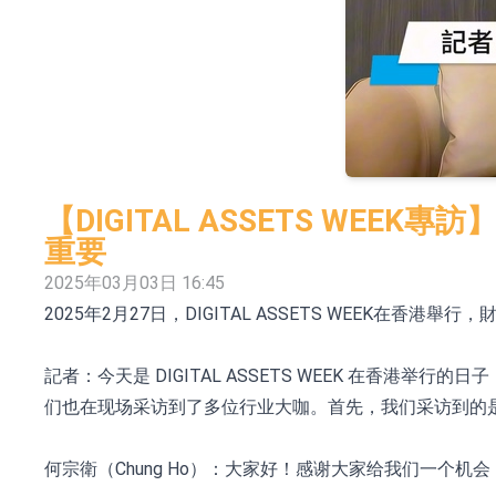
日韓股市收盤雙雙下挫
北京君正：預計後續仍將主要採用季度調價的
【異動股】汽車整車板塊下挫，北汽藍谷(600733.
【異動股】港股漲幅榜前十，生物係統工程股權(02902
【異動股】鎢板塊拉升，中鎢高新(000657.CN)漲
【DIGITAL ASSETS WEEK
【異動股】昨日打二板以上表現板塊拉升，欣天科技(3
重要
2025年03月03日 16:45
【異動股】港股跌幅榜前十，天瑞汽車内飾(06162.H
2025年2月27日，DIGITAL ASSETS WEEK在香港舉
和光智成完成天使輪數千萬融資
記者：今天是 DIGITAL ASSETS WEEK 在香
10年期港元特區政府機構債券將於2026年8月
们也在现场采访到了多位行业大咖。首先，我们采访到的是 Ch
何宗衛（Chung Ho）：大家好！感谢大家给我们一个