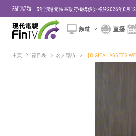
熱門話題：
5年期港元特區政府機構債券將於2026年8月
1年期港元隔夜平均指數掛鉤債券將於2026年8
直播
頻道
香港證監會就中國糖果前高管的失當行為取得1
【異動股】港股跌幅榜前十，融信中國(03301.HK)跌
主頁
節目表
名人專訪
【DIGITAL ASSET
【異動股】港股漲幅榜前十，生物係統工程股權(02902.
地緯智能：暫未開展對外的語料商業化服務
嘉立創：公司主要提供EDA/CAM、PCB、
工信部：鼓勵民爆企業依法依規實施重組整合
工信部：到2030年形成3-5家具有較強國際
因美納：首批由中國生產製造基地生產的本土
魯陽節能：公司汽車襯墊 CCMAX、E2K、H