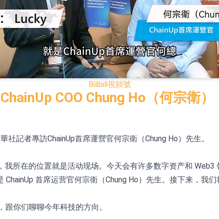
模式
CN)跌6.38%
.HK)漲+231.25%，中國智能健康(00348.HK)漲+133.33
Bilibili
視頻號
7.24%
專訪】ChainUp COO Chung H
00615.CN)漲19.97%
K)跌18.00%，德信服務集團(02215.HK)跌16.33%
行，財華社記者專訪ChainUp首席運營官何宗衛（Chung Ho）先生。
港举行的日子，我所在的位置就是活动现场。今天会有许多数字资产和 W
12日透過重開進行投標
ainUp 首席运营官何宗衛（Chung Ho）先生。接下来，
机会，跟你们聊聊今年科技的方向。