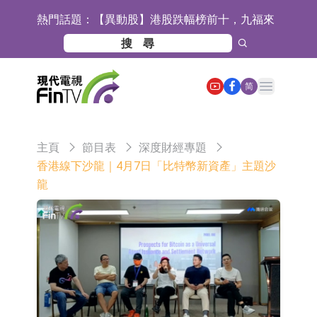
熱門話題：
【異動股】港股跌幅榜前十，九福來
(08611.HK)跌21.43%，天瑞汽車内飾
【異動股】港股漲幅榜前十，佳明集
(06162.HK)跌18.44%
團控股(01271.HK)漲+78.22%，拿森
斯迪克：公司為國內摺疊屏核心功能
Open main menu
简
科技(02261.HK)漲+64.11%
材料供應商
恒瑞醫藥：公司已在中國獲批上市26
款1類創新藥、6款2類新藥
聚辰股份：公司VPD芯片已順利通過
主頁
節目表
深度財經專題
目標客戶的測試認證
上期所：7月份對11個實際控制關系
香港線下沙龍｜4月7日「比特幣新資產」主題沙
龍
賬戶組採取限制開倉的監管措施
特發服務：成功中標嗶哩嗶哩上海濱
江總部物業服務項目
亞太股份：公司是零跑汽車和
Stellantis集團的供應商
理工雷科面向邊緣AI場景推出"山
海"系列智算模組 系列產品基於國產
【異動股】醫療研發外包板塊拉升，
CPU與GPU構建
博騰股份(300363.CN)漲20.02%
日韓股市收盤雙雙下跌