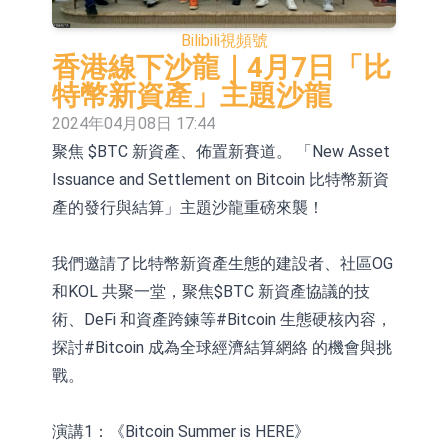
依米康：海外交付以東南亞、中東市
Bilibili
視頻號
場為主 並已取得歐美相關認證
上交所：財通多策略福鑫定期開放靈
香港線下沙龍｜4月7日「比
特幣新資產」主題沙龍
活配置混合型發起式證券投資基金臨
上交所：景順長城全球半導體芯片產
2024年04月08日 17:44
時停牌
業股票型證券投資基金臨時停牌
【異動股】港股跌幅榜前十，卡森國
聚焦 $BTC 新資產、佈置新賽道。 「New Asset
Issuance and Settlement on Bitcoin 比特幣新資
際(00496.HK)跌22.40%，九福來
【異動股】港股漲幅榜前十，拿森科
產的發行與結算」主題沙龍重磅來襲！
(08611.HK)跌21.01%
技(02261.HK)漲+75.05%，辰興發展
神火股份：新疆神火鋁水轉化率已
(02286.HK)漲+64.91%
100%
【異動股】焦炭Ⅲ板塊下挫，陝西黑
我們邀請了比特幣新資產生態的建設者、社區OG
和KOL 共聚一堂，聚焦$BTC 新資產協議的技
貓(601015.CN)跌8.38%
浙江證監局對財通證券股份有限公司
術、DeFi 和資產跨鍊等#Bitcoin 生態硬核內容，
採取出具警示函措施
山金國際：港股上市工作正常推進中
探討#Bitcoin 成為全球經濟結算網絡 的機會與挑
戰。
演講1：《Bitcoin Summer is HERE》