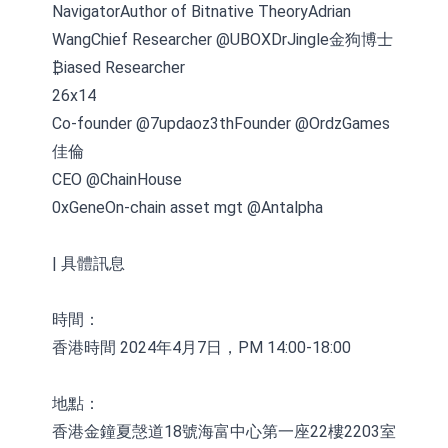
NavigatorAuthor of Bitnative TheoryAdrian
WangChief Researcher @UBOXDrJingle金狗博士
₿iased Researcher
26x14
Co-founder @7updaoz3thFounder @OrdzGames
佳倫
CEO @ChainHouse
0xGeneOn-chain asset mgt @Antalpha
| 具體訊息
時間：
香港時間 2024年4月7日，PM 14:00-18:00
地點：
香港金鐘夏愨道18號海富中心第一座22樓2203室