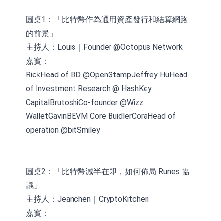
圓桌1：「比特幣作為通用資產發行和結算網路
的前景」
主持人：Louis｜Founder @Octopus Network
嘉賓：
RickHead of BD @OpenStampJeffrey HuHead
of Investment Research @ HashKey
CapitalBrutoshiCo-founder @Wizz
WalletGavinBEVM Core BuidlerCoraHead of
operation @bitSmiley
圓桌2：「比特幣減半在即，如何佈局 Runes 協
議」
主持人：Jeanchen｜CryptoKitchen
嘉賓：