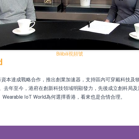
已取得歐美相關認證
合型發起式證券投資基金臨時停牌
證券投資基金臨時停牌
22.40%，九福來(08611.HK)跌21.01%
Bilibili
視頻號
+75.05%，辰興發展(02286.HK)漲+64.91%
d
日前在港與慧科資本達成戰略合作，推出創業加速器，支持區內可穿戴
N)跌8.38%
元。去年至今，港府在創新科技領域明顯發力，先後成立創科局
警示函措施
able IoT World為何選擇香港，看來也是合情合理。