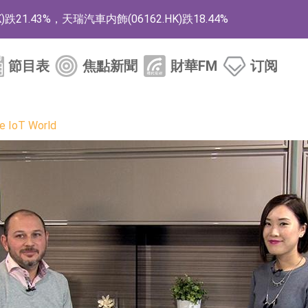
1.43%，天瑞汽車内飾(06162.HK)跌18.44%
)漲+78.22%，拿森科技(02261.HK)漲+64.11%
節目表
焦點新聞
財華FM
订阅
商
藥、6款2類新藥
 IoT World
的測試認證
取限制開倉的監管措施
業服務項目
的供應商
組 系列產品基於國產CPU與GPU構建
3.CN)漲20.02%