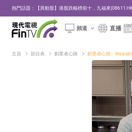
熱門話題：
【異動股】港股跌幅榜前十，九福來(08611.HK)跌2
【異動股】港股漲幅榜前十，佳明集團控股(01271.HK
直播
頻道
斯迪克：公司為國內摺疊屏核心功能材料供應
恒瑞醫藥：公司已在中國獲批上市26款1類創新
主頁
節目表
創業者心路
創業者心路 - Wearable
聚辰股份：公司VPD芯片已順利通過目標客戶
上期所：7月份對11個實際控制關系賬戶組採
特發服務：成功中標嗶哩嗶哩上海濱江總部物
亞太股份：公司是零跑汽車和Stellantis集團
理工雷科面向邊緣AI場景推出"山海"系列智算模
【異動股】醫療研發外包板塊拉升，博騰股份(30036
日韓股市收盤雙雙下跌