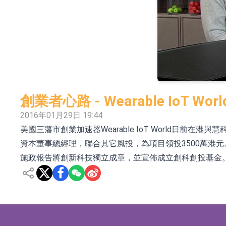
依米康：海外交付以東南亞、中東市場為主 並
上交所：財通多策略福鑫定期開放靈活配置混
上交所：景順長城全球半導體芯片產業股票型
【異動股】港股跌幅榜前十，卡森國際(00496.HK)跌
【異動股】港股漲幅榜前十，拿森科技(02261.HK)漲
創業者心路 - Wearable IoT Worl
神火股份：新疆神火鋁水轉化率已100%
2016年01月29日 19:44
美國三藩市創業加速器Wearable IoT World
【異動股】焦炭Ⅲ板塊下挫，陝西黑貓(601015.C
資本董事總經理，聯合其它風投，為項目領投3500萬港
浙江證監局對財通證券股份有限公司採取出具
施政報告將創新科技獨立成章，並宣佈成立創科創投基金。Wear
山金國際：港股上市工作正常推進中