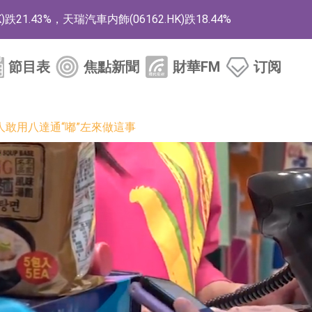
1.43%，天瑞汽車内飾(06162.HK)跌18.44%
)漲+78.22%，拿森科技(02261.HK)漲+64.11%
節目表
焦點新聞
財華FM
订阅
商
藥、6款2類新藥
敢用八達通“嘟”左來做這事
的測試認證
取限制開倉的監管措施
業服務項目
的供應商
組 系列產品基於國產CPU與GPU構建
3.CN)漲20.02%