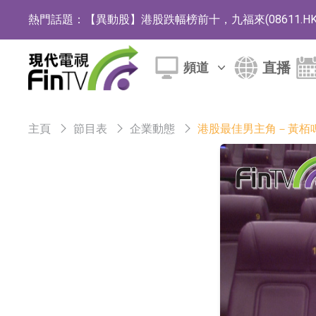
熱門話題：
【異動股】港股跌幅榜前十，九福來(08611.HK)跌2
【異動股】港股漲幅榜前十，佳明集團控股(01271.HK
直播
頻道
斯迪克：公司為國內摺疊屏核心功能材料供應
恒瑞醫藥：公司已在中國獲批上市26款1類創新
主頁
節目表
企業動態
港股最佳男主角－黃栢鳴
聚辰股份：公司VPD芯片已順利通過目標客戶
上期所：7月份對11個實際控制關系賬戶組採
特發服務：成功中標嗶哩嗶哩上海濱江總部物
亞太股份：公司是零跑汽車和Stellantis集團
理工雷科面向邊緣AI場景推出"山海"系列智算模
【異動股】醫療研發外包板塊拉升，博騰股份(30036
日韓股市收盤雙雙下跌