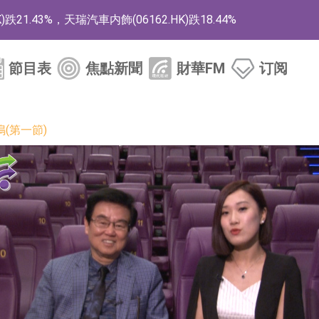
1.43%，天瑞汽車内飾(06162.HK)跌18.44%
)漲+78.22%，拿森科技(02261.HK)漲+64.11%
節目表
焦點新聞
財華FM
订阅
商
藥、6款2類新藥
(第一節)
的測試認證
取限制開倉的監管措施
業服務項目
的供應商
組 系列產品基於國產CPU與GPU構建
3.CN)漲20.02%