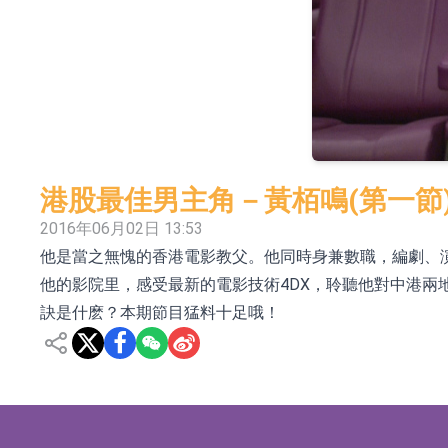
依米康：海外交付以東南亞、中東市場為主 並
上交所：財通多策略福鑫定期開放靈活配置混
上交所：景順長城全球半導體芯片產業股票型
【異動股】港股跌幅榜前十，卡森國際(00496.HK)跌
【異動股】港股漲幅榜前十，拿森科技(02261.HK)漲
港股最佳男主角－黃栢鳴(第一節
神火股份：新疆神火鋁水轉化率已100%
2016年06月02日 13:53
他是當之無愧的香港電影教父。他同時身兼數職，編劇、演
【異動股】焦炭Ⅲ板塊下挫，陝西黑貓(601015.C
他的影院里，感受最新的電影技術4DX，聆聽他對中港
浙江證監局對財通證券股份有限公司採取出具
訣是什麽？本期節目猛料十足哦！
山金國際：港股上市工作正常推進中