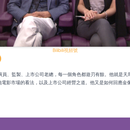
已取得歐美相關認證
合型發起式證券投資基金臨時停牌
證券投資基金臨時停牌
22.40%，九福來(08611.HK)跌21.01%
Bilibili
視頻號
+75.05%，辰興發展(02286.HK)漲+64.91%
)
員、監製、上市公司老總，每一個角色都遊刃有餘。他就是天馬影視
N)跌8.38%
兩地電影市場的看法，以及上市公司經營之道。他又是如何回應金
警示函措施