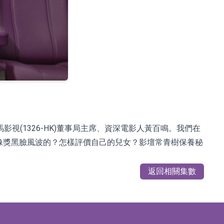
(1326-HK)董事局主席、資深電影人黃百鳴。我們在
像獎黑臉風波的？怎樣評價自己的兒女？影壇常青樹保養秘
返回相關集數