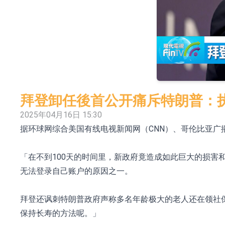
日韩股市收盘双双下挫
北京君正：预计后续仍将主要采用季度调价的
【异动股】汽车整车板块下挫，北汽蓝谷(600733.
【异动股】港股涨幅榜前十，生物系统工程股权(02902
【异动股】钨板块拉升，中钨高新(000657.CN)涨
拜登卸任後首公开痛斥特朗普：
【异动股】昨日打二板以上表现板块拉升，欣天科技(3
2025年04月16日 15:30
据环球网综合美国有线电视新闻网（CNN）、哥伦比亚广
【异动股】港股跌幅榜前十，天瑞汽车内饰(06162.H
和光智成完成天使轮数千万融资
「在不到100天的时间里，新政府竟造成如此巨大的损
10年期港元特区政府机构债券将于2026年8月
无法登录自己账户的原因之一。
拜登还讽刺特朗普政府声称多名年龄极大的老人还在领社
保持长寿的方法呢。」