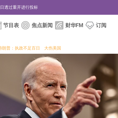
12日透过重开进行投标
月12日进行投标
节目表
焦点新闻
财华FM
订阅
3年取消资格令
38.98%，德信服务集团(02215.HK)跌35.71%
特朗普：执政不足百日 大伤美国
HK)涨+218.75%，敏捷控股(00186.HK)涨+82.50%
电子元器件等电子及机械产业链一站式研发智造服务
运营能力的大型民爆企业集团
化产品完成客户交付
BD系列产品已实现量产销售