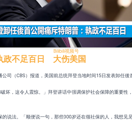
模式
CN)跌6.38%
.HK)涨+231.25%，中国智能健康(00348.HK)涨+133.33
Bilibili
视频号
7.24%
执政不足百日 大伤美国
00615.CN)涨19.97%
播公司（CBS）报道，美国前总统拜登当地时间15日发表卸任
K)跌18.00%，德信服务集团(02215.HK)跌16.33%
害和破坏，这令人震惊。」拜登讲话中强调保护社会保障的重要性
12日透过重开进行投标
保的说法。「顺便说一句，那些300岁还在领社保的人，我想见