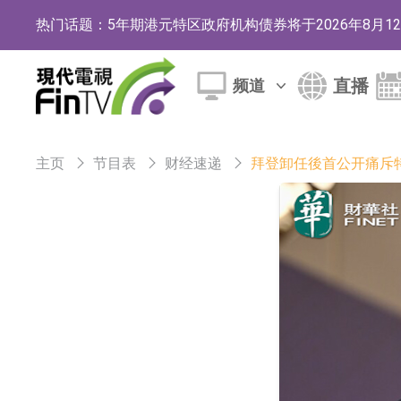
热门话题：
5年期港元特区政府机构债券将于2026年8月
1年期港元隔夜平均指数挂钩债券将于2026年8
直播
频道
香港证监会就中国糖果前高管的失当行为取得1
【异动股】港股跌幅榜前十，融信中国(03301.HK)跌
主页
节目表
财经速递
拜登卸任後首公开痛斥
【异动股】港股涨幅榜前十，生物系统工程股权(02902.
地纬智能：暂未开展对外的语料商业化服务
嘉立创：公司主要提供EDA/CAM、PCB、
工信部：鼓励民爆企业依法依规实施重组整合
工信部：到2030年形成3-5家具有较强国际
因美纳：首批由中国生产制造基地生产的本土
鲁阳节能：公司汽车衬垫 CCMAX、E2K、H