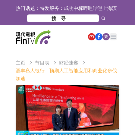
热门话题：
特发服务：成功中标哔哩哔哩上海滨
江总部物业服务项目
亚太股份：公司是零跑汽车和
Stellantis集团的供应商
理工雷科面向边缘AI场景推出"山
Open main menu
繁
海"系列智算模组 系列产品基于国产
【异动股】医疗研发外包板块拉升，
CPU与GPU构建
博腾股份(300363.CN)涨20.02%
日韩股市收盘双双下跌
主页
节目表
财经速递
依米康：海外交付以东南亚、中东市
滙丰私人银行：预期人工智能应用和商业化步伐
加速
场为主 并已取得欧美相关认证
上交所：财通多策略福鑫定期开放灵
活配置混合型发起式证券投资基金临
上交所：景顺长城全球半导体芯片产
时停牌
业股票型证券投资基金临时停牌
【异动股】港股跌幅榜前十，卡森国
际(00496.HK)跌22.40%，九福来
【异动股】港股涨幅榜前十，拿森科
(08611.HK)跌21.01%
技(02261.HK)涨+75.05%，辰兴发展
神火股份：新疆神火铝水转化率已