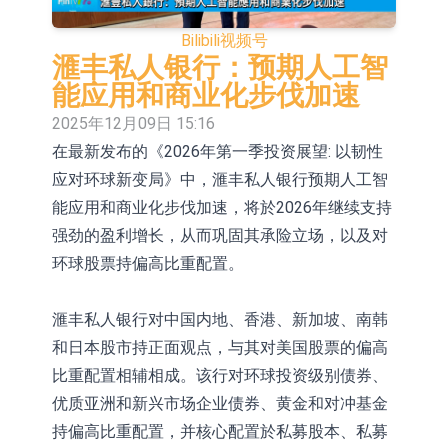
(02286.HK)涨+64.91%
100%
【异动股】焦炭Ⅲ板块下挫，陕西黑
Bilibili
视频号
猫(601015.CN)跌8.38%
【异动股】医疗研发外包板块拉升，
滙丰私人银行：预期人工智
能应用和商业化步伐加速
毕得医药(688073.CN)涨20.01%
中远海科：与中远海运国际(香港)有
2025年12月09日 15:16
限公司正在开展增资对价的支付
新莱应材：受益于半导体国产替代提
在最新发布的《2026年第一季投资展望: 以韧性
应对环球新变局》中，滙丰私人银行预期人工智
速及国内晶圆厂扩产 公司泛半导体全
【异动股】港股跌幅榜前十，智傲控
能应用和商业化步伐加速，将於2026年继续支持
产品线新签订单向好
股(08282.HK)跌16.39%，中国智能健
【异动股】港股涨幅榜前十，帝国科
强劲的盈利增长，从而巩固其承险立场，以及对
康(00348.HK)跌14.81%
技集团股权(02993.HK)涨+140.00%，
深交所：鑫元中证电池主题交易型开
环球股票持偏高比重配置。
拿森科技(02261.HK)涨+77.54%
放式指数证券投资基金8月12日上市
聚辰股份：公司VPD芯片已顺利通过
滙丰私人银行对中国内地、香港、新加坡、南韩
交易
目标客户的测试认证
上期所：7月份对11个实际控制关系
和日本股市持正面观点，与其对美国股票的偏高
比重配置相辅相成。该行对环球投资级别债券、
账户组采取限制开仓的监管措施
优质亚洲和新兴市场企业债券、黄金和对冲基金
持偏高比重配置，并核心配置於私募股本、私募