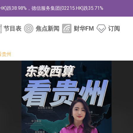
38.98%，德信服务集团(02215.HK)跌35.71%
HK)涨+218.75%，敏捷控股(00186.HK)涨+82.50%
节目表
焦点新闻
财华FM
订阅
电子元器件等电子及机械产业链一站式研发智造服务
看贵州
运营能力的大型民爆企业集团
化产品完成客户交付
BD系列产品已实现量产销售
模式
CN)跌6.38%