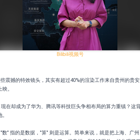
.HK)涨+231.25%，中国智能健康(00348.HK)涨+133.33
7.24%
00615.CN)涨19.97%
K)跌18.00%，德信服务集团(02215.HK)跌16.33%
Bilibili
视频号
)涨+93.33%，上善黄金(01939.HK)涨+40.54%
场
些震撼的特效镜头，其实有超过40%的渲染工作来自贵州的贵
战略主管
上映。
月12日进行投标
3年取消资格令
，现在却成为了华为、腾讯等科技巨头争相布局的算力重镇？这背
地。
 "数" 指的是数据，"算" 则是运算。简单来说，就是把上海