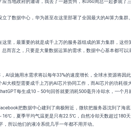
？应当地政府的邀请，我去了一趟贵州，和360周总一起参观了
设立了数据中心，华为甚至在这里部署了全国最大的AI算力集群
在这里，最重要的就是成千上万的服务器组成的算力集群，这些
，总而言之，只要是大量数据运算的需求，数据中心基本都可以
30年，AI设施用水需求将以每年33%的速度增长，全球水资源将
AI大模型需要成千上万的AI芯片协同工作，而AI芯片的功耗
atGPT每生成10－50句回答就要消耗500毫升冷却水，一个
acebook把数据中心建到了南极附近，微软把服务器沈到了
16℃，夏季平均气温更是只有22.5℃，自然冷却天数超过180
的水平，所以他们的液冷系统几乎一年都不用开动。