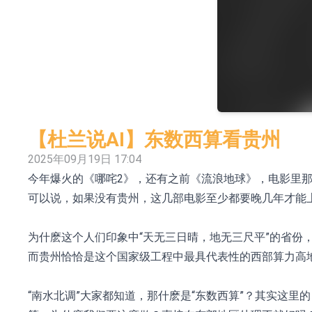
【异动股】港股涨幅榜前十，生物系统工程股权(02902
【异动股】钨板块拉升，中钨高新(000657.CN)涨
【异动股】昨日打二板以上表现板块拉升，欣天科技(3
【异动股】港股跌幅榜前十，天瑞汽车内饰(06162.H
【异动股】港股涨幅榜前十，中国智能健康(00348.HK
【杜兰说AI】东数西算看贵州
COMMUNE幻师在香港开设旗舰店 拓展海外市
2025年09月19日 17:04
今年爆火的《哪咤2》，还有之前《流浪地球》，电影里那
香港交易所：委任何洸毅为董事总经理及集团
可以说，如果没有贵州，这几部电影至少都要晚几年才能
1年期港元隔夜平均指数挂钩债券将于2026年8
香港证监会就中国糖果前高管的失当行为取得1
为什麽这个人们印象中“天无三日晴，地无三尺平”的省份
而贵州恰恰是这个国家级工程中最具代表性的西部算力高
“南水北调”大家都知道，那什麽是“东数西算”？其实这里的