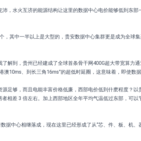
充沛，水火互济的能源结构让这里的数据中心电价能够低到东部
。
49个，其中一半以上是大型的，贵安数据中心集群更是成为全球
解到，贵州已经建成了全球首条骨干网400G超大带宽算力通道，
粤港澳10ms、到长三角16ms”的超低时延圈，这意味着，即使
源足够，而且电能丰富价格低廉，西部电价低到什麽程度？以贵
上，两者相差 3 倍左右。加上西部地区全年平均气温低过东部，可
着数据中心相继落成，现在这里已经形成了从“芯、件、板、机、