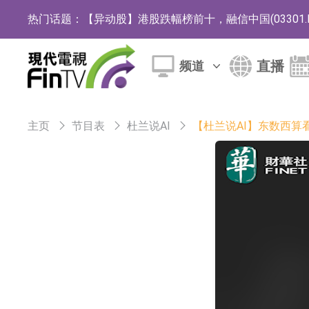
热门话题：
【异动股】港股跌幅榜前十，融信中国(03301.HK)跌
【异动股】港股涨幅榜前十，生物系统工程股权(02902.
直播
频道
地纬智能：暂未开展对外的语料商业化服务
嘉立创：公司主要提供EDA/CAM、PCB、
主页
节目表
杜兰说AI
【杜兰说AI】东数西算
工信部：鼓励民爆企业依法依规实施重组整合
工信部：到2030年形成3-5家具有较强国际
因美纳：首批由中国生产制造基地生产的本土
鲁阳节能：公司汽车衬垫 CCMAX、E2K、H
日韩股市收盘双双下挫
北京君正：预计后续仍将主要采用季度调价的
【异动股】汽车整车板块下挫，北汽蓝谷(600733.