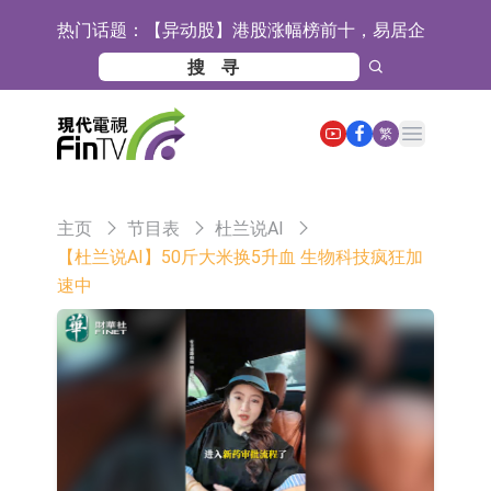
热门话题：
【异动股】港股涨幅榜前十，易居企
业控股(02048.HK)涨+52.63%，天润
宜安科技：湖南逸昊已取得关于非晶
云(02167.HK)涨+50.75%
合金项目环境影响报告表的批复
石药创新(300765.SZ)子公司SYS6037
Open main menu
繁
注射液获美国药物还床试验批准
华兰生物：子公司华兰疫苗正在开展
新型流感病毒mRNA疫苗研发工作
通灵股份：公司生产组装的重载
主页
节目表
杜兰说AI
TD550无人机具备行业先发产品优势
千方科技：已形成车路云协同的L4级
【杜兰说AI】50斤大米换5升血 生物科技疯狂加
速中
商用车技术体系 并进入小规模商用示
京东物流与迅销集团达成战略合作 共
范阶段
建全球物流供应链网络
航天电器：子公司苏州华旃的高速模
组及液冷互连产品处于小批量供货阶
日韩股市双双收涨
段
【异动股】分立器件板块下挫，锴威
特(688693.CN)跌11.69%
【异动股】鸡肉概念板块拉升，益生