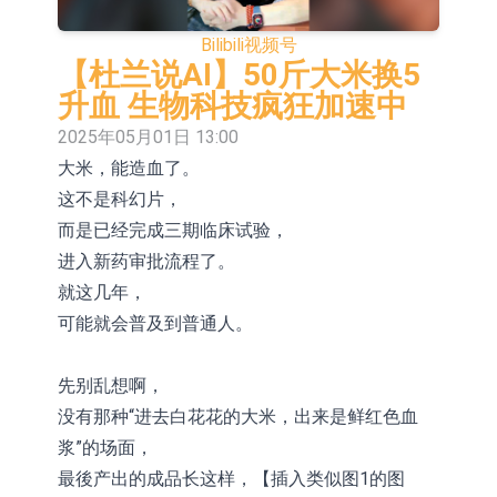
股份(002458.CN)涨10.02%
台积电7月营收同比增加44.7%
Bilibili
视频号
【异动股】港股涨幅榜前十，易居企
【杜兰说AI】50斤大米换5
升血 生物科技疯狂加速中
业控股(02048.HK)涨+84.21%，金辉
新时达：暂未生产四足载人机器人
2025年05月01日 13:00
控股(09993.HK)涨+45.60%
【异动股】鸡肉概念板块拉升，益生
大米，能造血了。
这不是科幻片，
股份(002458.CN)涨10.02%
【异动股】CRO板块拉升，药康生物
而是已经完成三期临床试验，
(688046.CN)涨19.99%
【异动股】诊断服务板块拉升，贝瑞
进入新药审批流程了。
基因(000710.CN)涨10.02%
“X-Day”西丽湖路演社清华校友电子信
就这几年，
可能就会普及到普通人。
息专场成功举办
市场监管总局印发 《广告业统计调查
制度》
【异动股】港股跌幅榜前十，赛迪顾
先别乱想啊，
没有那种“进去白花花的大米，出来是鲜红色血
问(02176.HK)跌40.96%，天瑞汽车内
浆”的场面，
饰(06162.HK)跌26.09%
最後产出的成品长这样，【插入类似图1的图