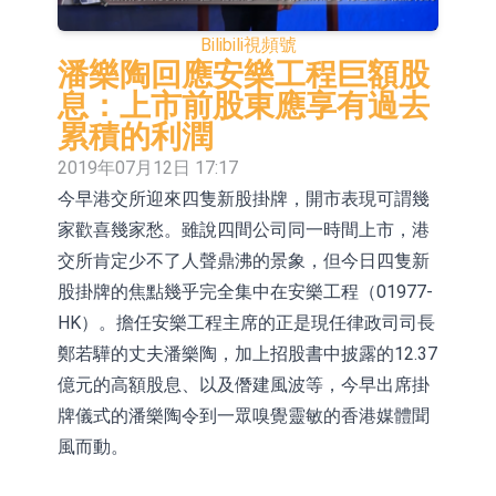
特(688693.CN)跌11.69%
【異動股】雞肉概念板塊拉升，益生
Bilibili
視頻號
股份(002458.CN)漲10.02%
台積電7月營收同比增加44.7%
潘樂陶回應安樂工程巨額股
息：上市前股東應享有過去
【異動股】港股漲幅榜前十，易居企
累積的利潤
業控股(02048.HK)漲+84.21%，金輝
新時達：暫未生產四足載人機器人
2019年07月12日 17:17
今早港交所迎來四隻新股掛牌，開市表現可謂幾
控股(09993.HK)漲+45.60%
【異動股】雞肉概念板塊拉升，益生
家歡喜幾家愁。雖說四間公司同一時間上市，港
股份(002458.CN)漲10.02%
【異動股】CRO板塊拉升，藥康生物
交所肯定少不了人聲鼎沸的景象，但今日四隻新
(688046.CN)漲19.99%
【異動股】診斷服務板塊拉升，貝瑞
股掛牌的焦點幾乎完全集中在安樂工程（01977-
HK）。擔任安樂工程主席的正是現任律政司司長
基因(000710.CN)漲10.02%
「X-Day」西麗湖路演社清華校友電
鄭若驊的丈夫潘樂陶，加上招股書中披露的12.37
子信息專場成功舉辦
市場監管總局印發《廣告業統計調查
億元的高額股息、以及僭建風波等，今早出席掛
牌儀式的潘樂陶令到一眾嗅覺靈敏的香港媒體聞
制度》
風而動。