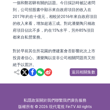
一個和鄭若驊有關的話題。今日採訪時被記者問
到，公司招股書中顯示來自政府項目的收入在
2017年約在十億元，相較於2016年來自政府項目
的收入來看，增加超過三成。對此潘樂陶只稱政
府項目佔比不多，約在15%水平，另外85%項目
都來自私營業務。
對於早前其住所花園的僭建案會否影響此次上市
投資者信心。潘樂陶以並非公司相關問題而又拒
絕予以置評。
返回相關集數
私隱政策
關於我們
聯繫我們
廣告服務
版權所有 © 2026 現代電視 FinTV All rights