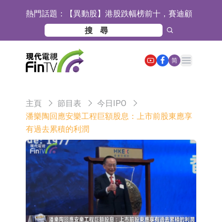
熱門話題：
【異動股】港股跌幅榜前十，賽迪顧
問(02176.HK)跌40.96%，天瑞汽車内
【異動股】港股漲幅榜前十，易居企
飾(06162.HK)跌26.09%
業控股(02048.HK)漲+52.63%，天潤
宜安科技：湖南逸昊已取得關於非晶
Open main menu
简
雲(02167.HK)漲+50.75%
合金項目環境影響報告表的批覆
石藥創新(300765.SZ)子公司SYS6037
注射液獲美國藥物還床試驗批准
華蘭生物：子公司華蘭疫苗正在開展
主頁
節目表
今日IPO
新型流感病毒mRNA疫苗研發工作
通靈股份：公司生產組裝的重載
潘樂陶回應安樂工程巨額股息：上市前股東應享
有過去累積的利潤
TD550無人機具備行業先發產品優勢
千方科技：已形成車路云協同的L4級
商用車技術體系 並進入小規模商用示
京東物流與迅銷集團達成戰略合作 共
範階段
建全球物流供應鏈網絡
航天電器：子公司蘇州華旃的高速模
組及液冷互連產品處於小批量供貨階
日韓股市雙雙收漲
段
【異動股】分立器件板塊下挫，锴威