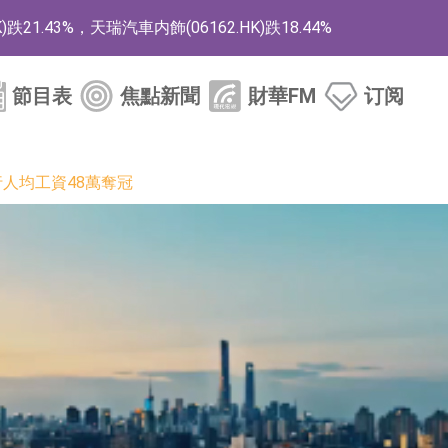
1.43%，天瑞汽車内飾(06162.HK)跌18.44%
)漲+78.22%，拿森科技(02261.HK)漲+64.11%
節目表
焦點新聞
財華FM
订阅
商
藥、6款2類新藥
人均工資48萬奪冠
的測試認證
取限制開倉的監管措施
業服務項目
的供應商
組 系列產品基於國產CPU與GPU構建
3.CN)漲20.02%