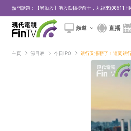
熱門話題：
【異動股】港股跌幅榜前十，九福來(08611.HK)跌2
【異動股】港股漲幅榜前十，佳明集團控股(01271.HK
直播
頻道
斯迪克：公司為國內摺疊屏核心功能材料供應
恒瑞醫藥：公司已在中國獲批上市26款1類創新
主頁
節目表
今日IPO
銀行又漲薪了！這間銀行
聚辰股份：公司VPD芯片已順利通過目標客戶
上期所：7月份對11個實際控制關系賬戶組採
特發服務：成功中標嗶哩嗶哩上海濱江總部物
亞太股份：公司是零跑汽車和Stellantis集團
理工雷科面向邊緣AI場景推出"山海"系列智算模
【異動股】醫療研發外包板塊拉升，博騰股份(30036
日韓股市收盤雙雙下跌