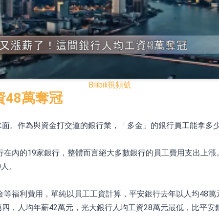
已取得歐美相關認證
合型發起式證券投資基金臨時停牌
證券投資基金臨時停牌
22.40%，九福來(08611.HK)跌21.01%
Bilibili
視頻號
+75.05%，辰興發展(02286.HK)漲+64.91%
48萬奪冠
水面。作為與資金打交道的銀行業，「多金」的銀行員工能拿多
N)跌8.38%
警示函措施
行在內的19家銀行，整體而言絕大多數銀行的員工費用支出上漲
0人。
等福利費用，單純以員工工資計算，平安銀行去年以人均48萬
居第四，人均年薪42萬元，光大銀行人均工資28萬元最低，比平安