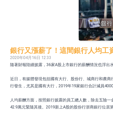
依米康：海外交付以東南亞、中東市場為主 並
上交所：財通多策略福鑫定期開放靈活配置混
上交所：景順長城全球半導體芯片產業股票型
【異動股】港股跌幅榜前十，卡森國際(00496.HK)跌
【異動股】港股漲幅榜前十，拿森科技(02261.HK)漲
銀行又漲薪了！這間銀行人均工資
神火股份：新疆神火鋁水轉化率已100%
2020年04月16日 12:33
隨著財報陸續披露，36家A股上市銀行的薪酬情況也浮出
【異動股】焦炭Ⅲ板塊下挫，陝西黑貓(601015.C
浙江證監局對財通證券股份有限公司採取出具
近日，有媒體發現包括國有大行、股份行、城商行和農商
山金國際：港股上市工作正常推進中
行發生，尤其是國有大行，2019年19家銀行合計減員400
人均薪酬方面，按照銀行披露的員工總人數，除去五險一金
42.9萬元緊隨其後。2019新上A股的股份行浙商銀行位