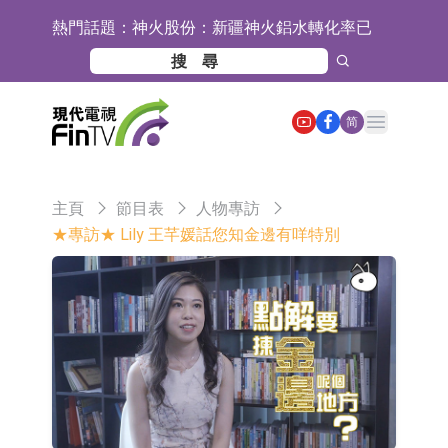
熱門話題：
神火股份：新疆神火鋁水轉化率已
100%
【異動股】焦炭Ⅲ板塊下挫，陝西黑
貓(601015.CN)跌8.38%
【異動股】醫療研發外包板塊拉升，
Open main menu
简
畢得醫藥(688073.CN)漲20.01%
中遠海科：與中遠海運國際(香港)有
限公司正在開展增資對價的支付
新萊應材：受益於半導體國產替代提
主頁
節目表
人物專訪
速及國內晶圓廠擴產 公司泛半導體全
【異動股】港股跌幅榜前十，智傲控
★專訪★ Lily 王芊媛話您知金邊有咩特別
產品線新簽訂單向好
股(08282.HK)跌16.39%，中國智能健
【異動股】港股漲幅榜前十，帝國科
康(00348.HK)跌14.81%
技集團股權(02993.HK)漲+140.00%，
深交所：鑫元中證電池主題交易型開
拿森科技(02261.HK)漲+77.54%
放式指數證券投資基金8月12日上市
通天酒業(00389.HK)停牌
交易
深交所：晶合集成(02249.HK)獲調入
港股通標的證券名單
和光智成完成天使輪數千萬融資