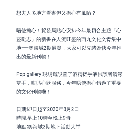
想去人多地方看書但又擔心有風險？
唔使擔心！貿發局貼心安排今年最切合主題「心
靈勵志」的新書在人流旺盛的西九文化文青集中
地——奧海城2期展覽，大家可以先睹為快今年推
出的最新刊物！
Pop gallery 現場還設置了酒精搓手液供讀者清潔
雙手，咁貼心既服務，今年唔使擔心錯過了重要
的文化刊物啦！
日期:即日起至2020年8月2日
時間:早上10時至晚上9時
地點∶奧海城2期地下活動大堂