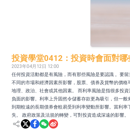
日韓股市收盤雙雙下挫
北京君正：預計後續仍將主要採用季度調價的
【異動股】汽車整車板塊下挫，北汽藍谷(600733.
【異動股】港股漲幅榜前十，生物係統工程股權(02902
【異動股】鎢板塊拉升，中鎢高新(000657.CN)漲
投資學堂0412：投資時會面對
【異動股】昨日打二板以上表現板塊拉升，欣天科技(3
2023年04月12日 12:00
任何投資活動都是有風險，而有那些風險是要認識 。要留意市
【異動股】港股跌幅榜前十，天瑞汽車内飾(06162.H
不同的市場和經濟因素所影響，股票、債券及貨幣的價格
和光智成完成天使輪數千萬融資
地理、政治、社會或其他因素。 而利率風險是指很多投
10年期港元特區政府機構債券將於2026年8月
負面的影響。利率上升固然令儲蓄存款更為吸引，但一般
到期較遠的長期債券會較易受到利率變動所影響。當利率
失。 政府政策及法規的轉變，可對投資造成深遠的影響。