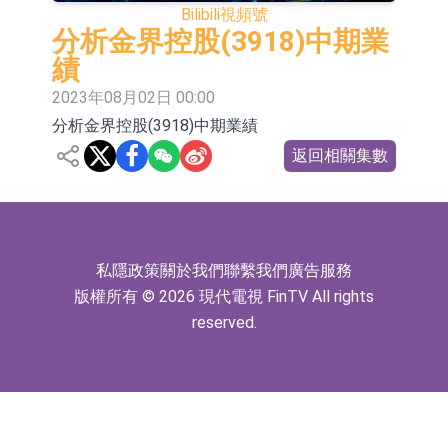
Bilibili
視頻號
微公司(688012.CN)漲14.22%
【異動股】港股跌幅榜前十，誼和股
分析金界控股(3918)中期業
份(01703.HK)跌80.95%，天瑞汽車内
【異動股】港股漲幅榜前十，辰興發
績
2023年08月02日 00:00
飾(06162.HK)跌52.25%
展(02286.HK)漲+282.08%，德合集團
【異動股】特色藥板塊下挫，同仁堂
分析金界控股(3918)中期業績
(00368.HK)漲+120.83%
(600085.CN)跌2.83%
【異動股】國有大型銀行Ⅲ板塊下
返回相關集數
挫，農業銀行(601288.CN)跌2.27%
【異動股】高帶寬内存板塊拉升，中
巨芯-U(688549.CN)漲20.01%
【異動股】鎢板塊拉升，中鎢高新
(000657.CN)漲10.0%
【異動股】國有大型銀行Ⅲ板塊下
私隱政策
關於我們
聯繫我們
廣告服務
版權所有 © 2026 現代電視 FinTV All rights
挫，農業銀行(601288.CN)跌1.97%
COMMUNE幻師在香港開設旗艦店 拓
reserved.
展海外市場
香港交易所：委任何洸毅為董事總經
理及集團戰略主管