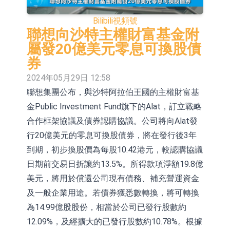
依米康：海外交付以東南亞、中東市
Bilibili
視頻號
場為主 並已取得歐美相關認證
上交所：財通多策略福鑫定期開放靈
聯想向沙特主權財富基金附
屬發20億美元零息可換股債
活配置混合型發起式證券投資基金臨
上交所：景順長城全球半導體芯片產
券
時停牌
業股票型證券投資基金臨時停牌
【異動股】港股跌幅榜前十，卡森國
2024年05月29日 12:58
聯想集團公布，與沙特阿拉伯王國的主權財富基
際(00496.HK)跌22.40%，九福來
【異動股】港股漲幅榜前十，拿森科
金Public Investment Fund旗下的Alat，訂立戰略
(08611.HK)跌21.01%
技(02261.HK)漲+75.05%，辰興發展
神火股份：新疆神火鋁水轉化率已
合作框架協議及債券認購協議。公司將向Alat發
(02286.HK)漲+64.91%
100%
【異動股】焦炭Ⅲ板塊下挫，陝西黑
行20億美元的零息可換股債券，將在發行後3年
到期，初步換股價為每股10.42港元，較認購協議
貓(601015.CN)跌8.38%
浙江證監局對財通證券股份有限公司
日期前交易日折讓約13.5%。所得款項淨額19.8億
採取出具警示函措施
山金國際：港股上市工作正常推進中
美元，將用於償還公司現有債務、補充營運資金
及一般企業用途。若債券獲悉數轉換，將可轉換
為14.99億股股份，相當於公司已發行股數約
12.09%，及經擴大的已發行股數約10.78%。根據