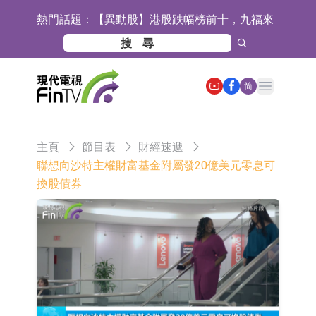
熱門話題：
【異動股】港股跌幅榜前十，九福來
(08611.HK)跌21.43%，天瑞汽車内飾
【異動股】港股漲幅榜前十，佳明集
(06162.HK)跌18.44%
團控股(01271.HK)漲+78.22%，拿森
斯迪克：公司為國內摺疊屏核心功能
Open main menu
简
科技(02261.HK)漲+64.11%
材料供應商
恒瑞醫藥：公司已在中國獲批上市26
款1類創新藥、6款2類新藥
聚辰股份：公司VPD芯片已順利通過
主頁
節目表
財經速遞
目標客戶的測試認證
上期所：7月份對11個實際控制關系
聯想向沙特主權財富基金附屬發20億美元零息可
換股債券
賬戶組採取限制開倉的監管措施
特發服務：成功中標嗶哩嗶哩上海濱
江總部物業服務項目
亞太股份：公司是零跑汽車和
Stellantis集團的供應商
理工雷科面向邊緣AI場景推出"山
海"系列智算模組 系列產品基於國產
【異動股】醫療研發外包板塊拉升，
CPU與GPU構建
博騰股份(300363.CN)漲20.02%
日韓股市收盤雙雙下跌