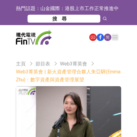
熱門話題：
山金國際：港股上市工作正常推進中
【異動股】港股跌幅榜前十，九福來
(08611.HK)跌21.43%，天瑞汽車内飾
【異動股】港股漲幅榜前十，佳明集
Open main menu
简
(06162.HK)跌18.44%
團控股(01271.HK)漲+78.22%，拿森
斯迪克：公司為國內摺疊屏核心功能
科技(02261.HK)漲+64.11%
材料供應商
恒瑞醫藥：公司已在中國獲批上市26
主頁
節目表
Web3菁英會
款1類創新藥、6款2類新藥
聚辰股份：公司VPD芯片已順利通過
Web3菁英會 | 新火資產管理合夥人朱亞驊(Emma
Zhu)：數字資產與資產管理展望
目標客戶的測試認證
上期所：7月份對11個實際控制關系
賬戶組採取限制開倉的監管措施
特發服務：成功中標嗶哩嗶哩上海濱
江總部物業服務項目
亞太股份：公司是零跑汽車和
Stellantis集團的供應商
理工雷科面向邊緣AI場景推出"山
海"系列智算模組 系列產品基於國產
【異動股】醫療研發外包板塊拉升，