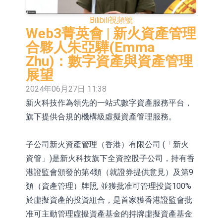
CPU與GPU構建
博騰股份(300363.CN)漲20.02%
日韓股市收盤雙雙下跌
Bilibili
視頻號
依米康：海外交付以東南亞、中東市
Web3菁英會 | 新火資產管理
合夥人朱亞驊(Emma
場為主 並已取得歐美相關認證
上交所：財通多策略福鑫定期開放靈
Zhu)：數字資產與資產管理
活配置混合型發起式證券投資基金臨
上交所：景順長城全球半導體芯片產
展望
2024年06月27日 11:38
時停牌
業股票型證券投資基金臨時停牌
【異動股】港股跌幅榜前十，卡森國
新火科技作為領先的一站式數字資產服務平台，
際(00496.HK)跌22.40%，九福來
【異動股】港股漲幅榜前十，拿森科
旗下提供合規的機構級虛擬資產管理服務。
(08611.HK)跌21.01%
技(02261.HK)漲+75.05%，辰興發展
神火股份：新疆神火鋁水轉化率已
子公司新火資產管理（香港）有限公司 (「新火
(02286.HK)漲+64.91%
100%
【異動股】焦炭Ⅲ板塊下挫，陝西黑
資管」)是新火科技旗下全資控股子公司，持有香
貓(601015.CN)跌8.38%
浙江證監局對財通證券股份有限公司
港證監會頒發的第4類（就證券提供意見）及第9
類（資產管理）牌照, 並獲批准可管理投資100%
採取出具警示函措施
於虛擬資產的投資組合，是首家獲香港證監會批
准可主動管理虛擬資產基金的持牌虛擬資產基金