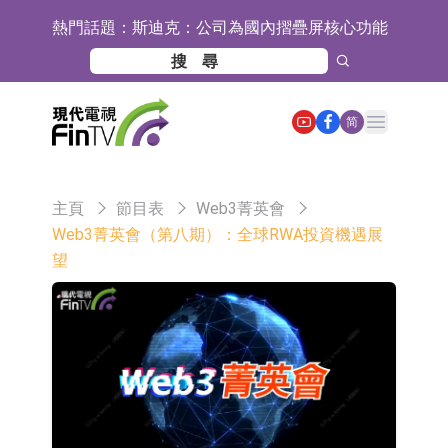
熱門話題：
斯迪克：公司為國內摺疊屏核心功能
材料供應商
恒瑞醫藥：公司已在中國獲批上市26
款1類創新藥、6款2類新藥
聚辰股份：公司VPD芯片已順利通過
Open main menu
简
目標客戶的測試認證
上期所：7月份對11個實際控制關系
賬戶組採取限制開倉的監管措施
特發服務：成功中標嗶哩嗶哩上海濱
主頁
節目表
Web3菁英會
江總部物業服務項目
亞太股份：公司是零跑汽車和
Web3菁英會（第八期）：全球RWA投資機遇展
望
Stellantis集團的供應商
理工雷科面向邊緣AI場景推出"山
海"系列智算模組 系列產品基於國產
【異動股】醫療研發外包板塊拉升，
CPU與GPU構建
博騰股份(300363.CN)漲20.02%
日韓股市收盤雙雙下跌
依米康：海外交付以東南亞、中東市
場為主 並已取得歐美相關認證
上交所：財通多策略福鑫定期開放靈