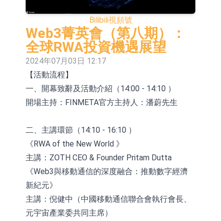
活配置混合型發起式證券投資基金臨
上交所：景順長城全球半導體芯片產
Bilibili
視頻號
時停牌
業股票型證券投資基金臨時停牌
【異動股】港股跌幅榜前十，卡森國
Web3菁英會（第八期）：
全球RWA投資機遇展望
際(00496.HK)跌22.40%，九福來
【異動股】港股漲幅榜前十，拿森科
2024年07月03日 12:17
(08611.HK)跌21.01%
技(02261.HK)漲+75.05%，辰興發展
神火股份：新疆神火鋁水轉化率已
【活動流程】
一、開幕致辭及活動介紹（14:00 - 14:10 ）
(02286.HK)漲+64.91%
100%
【異動股】焦炭Ⅲ板塊下挫，陝西黑
開場主持：FINMETA官方主持人：潘蔚先生
貓(601015.CN)跌8.38%
浙江證監局對財通證券股份有限公司
採取出具警示函措施
山金國際：港股上市工作正常推進中
二、主講環節（14:10 - 16:10 ）
《RWA of the New World 》
【異動股】港股跌幅榜前十，九福來
主講：ZOTH CEO & Founder Pritam Dutta
(08611.HK)跌21.43%，天瑞汽車内飾
【異動股】港股漲幅榜前十，佳明集
《Web3與移動通信的深度融合：推動數字經濟
新紀元》
(06162.HK)跌18.44%
團控股(01271.HK)漲+78.22%，拿森
主講：倪健中（中國移動通信聯合會執行會長、
科技(02261.HK)漲+64.11%
元宇宙產業委共同主席）