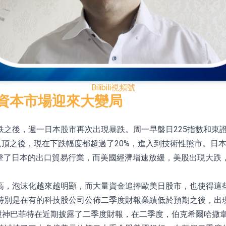
已取得歐美相關認證
合型發起式證券投資基金臨時停牌
證券投資基金臨時停牌
22.40%，九福來(08611.HK)跌21.01%
Bilibili
視頻號
+75.05%，辰興發展(02286.HK)漲+64.91%
資本市場迎來大變局
之後，週一日本股市再次出現暴跌。周一早盤日225指數和東
N)跌8.38%
見頂之後，現在下跌幅度都超過了20%，進入到技術性熊市。日
警示函措施
值，打擊了日本的出口貿易行業，而美國經濟增速放緩，美股出現大
高，泡沫化越來越明顯，而大量資金追捧歐美日股市，也使得這
特別是在有的科技股公司公佈二季度財報業績低於預期之後，出
是股神巴菲特在近期披露了二季度財報，在二季度，伯克希爾哈撒