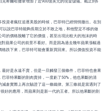
克希爾哈撒韋增加了近900億美元的現金儲備。截止到6
多投資者瘋狂追逐美股的時候，巴菲特已經悄悄撤出。在別
。可以說巴菲特能夠長期立於不敗之地，和他堅定不移的做
公司的價格脫離了它的價值，甚至出現比較大的泡沫的時
他對蘋果公司的前景不看好。而是因為過去幾年蘋果漲幅過
價格跌下來，巴菲特可能會重新買回來。所以價值投資不能
，最好是永遠不賣，但是一旦觸發三個條件，巴菲特也會果
巴菲特果斷的割肉賣掉，一度虧了50%，他也果斷的清
的減倉實際上再次驗證了這一條鐵律。第三條就是當遇到了
有很好的應用，而蘋果則是新一代的王者。所以他果斷的割