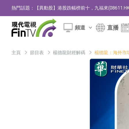
熱門話題：
【異動股】港股跌幅榜前十，九福來(08611.HK)跌2
【異動股】港股漲幅榜前十，佳明集團控股(01271.HK
直播
頻道
斯迪克：公司為國內摺疊屏核心功能材料供應
恒瑞醫藥：公司已在中國獲批上市26款1類創新
主頁
節目表
楊德龍財經解碼
楊德龍：海外市
聚辰股份：公司VPD芯片已順利通過目標客戶
上期所：7月份對11個實際控制關系賬戶組採
特發服務：成功中標嗶哩嗶哩上海濱江總部物
亞太股份：公司是零跑汽車和Stellantis集團
理工雷科面向邊緣AI場景推出"山海"系列智算模
【異動股】醫療研發外包板塊拉升，博騰股份(30036
日韓股市收盤雙雙下跌