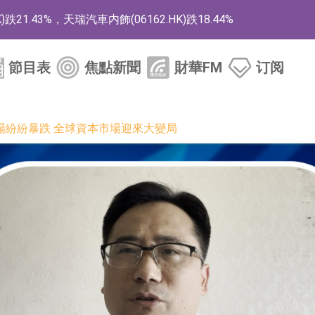
1.43%，天瑞汽車内飾(06162.HK)跌18.44%
)漲+78.22%，拿森科技(02261.HK)漲+64.11%
節目表
焦點新聞
財華FM
订阅
商
藥、6款2類新藥
場紛紛暴跌 全球資本市場迎來大變局
的測試認證
取限制開倉的監管措施
業服務項目
的供應商
組 系列產品基於國產CPU與GPU構建
3.CN)漲20.02%