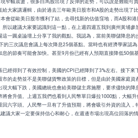
出現窄幅震盪，很多白馬股出現了反彈的走勢，可以說是難能可貴
直給大家講邏輯，由於過去三年歐美日股市和A股的走勢出現了
資本會從歐美日股市獲利了結，去尋找新的估值窪地，而A股和港
。所以建議大家要認識到這一點，在上週四週五我到廣州黃埔參加
場這一圓桌論壇上分享了我的觀點。我認為，當前美聯儲降息的步
剩下的三次議息會議上每次降息25個基點。當時也有經濟學家認
息的節奏可能會加快。甚至9月份已經有人預期直接降低50個
已經得到了有效控制，美國的CPI已經降到了3%左右。接下
股市的走勢並不是美聯儲貨幣政策的目標，但是由於美國家庭資產
出現大幅下跌，美國總統也會給美聯儲主席施壓，要求儘快的降
將會升值。上週五我們也看到人民幣單日爆拉1000點，大幅升
重回六字頭。人民幣一旦有了升值預期，將會吸引外資的流入，
此建議大家一定要保持信心和耐心，在週邊市場出現高位回落的情