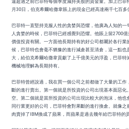
遠超過之前巴菲特每個季度減持美股的資金量。加上巴菲特
月30日，伯克希爾哈撒韋賬上的現金已經高達兩千七百多
巴菲特一直堅持克服人性的貪婪與恐懼，他廣為人知的一
人貪婪的時候，巴菲特已經感覺到恐懼。他賬上留2700
價值投資有關。一方面他長期持有的好公司都屬於各行業
候，巴菲特也會毫不猶豫的進行減倉甚至清倉，這一點也
大，給伯克希爾哈撒韋貢獻了上千億美元的浮盈，巴菲特
機械地理解為長期持有。
巴菲特曾經說過，我在買一個公司之前都做了大量的工作
斷的進行賣出。第一個就是所投資的公司出現基本面惡化
空。第二個就是當所投資的公司出現比較大的泡沫，他也
同行業更好的公司，巴菲特會對果斷的進行換倉。就像之前
肉賣掉了IBM換成了蘋果，而蘋果是過去幾年給巴菲特的