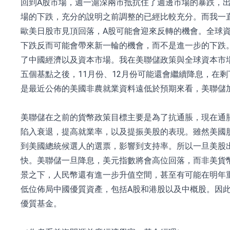
回到A股市場，週一滬深兩市抵抗住了週邊市場的暴跌，
場的下跌，充分的說明之前調整的已經比較充分。而我一
歐美日股市見頂回落，A股可能會迎來反轉的機會。全球
下跌反而可能會帶來新一輪的機會，而不是進一步的下跌
了中國經濟以及資本市場。我在美聯儲政策與全球資本市
五個基點之後，11月份、12月份可能還會繼續降息，在
是最近公佈的美國非農就業資料遠低於預期來看，美聯儲加
美聯儲在之前的貨幣政策目標主要是為了抗通脹，現在通脹
陷入衰退，提高就業率，以及提振美股的表現。雖然美國
到美國總統候選人的選票，影響到支持率。所以一旦美股
快。美聯儲一旦降息，美元指數將會高位回落，而非美貨幣
景之下，人民幣還有進一步升值空間，甚至有可能在明年
低位佈局中國優質資產，包括A股和港股以及中概股。因
優質基金。