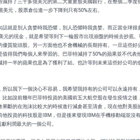
減持了三十多億美元的第二大重倉股美國銀行，在整個二季度伯
億美元，股票倉位進一步下降到只有50%左右。
句話就是別人貪婪時我恐懼，別人恐懼時我貪婪。而正當全球很
億美元的現金，就是希望等到下一輪股市出現崩盤的時候去抄底
的優質龍頭股。另一方面他也不會機械的長期持有。一旦這些好
是值得我們每個人來學習的。巴菲特減持了50%的蘋果並不代表
減持一半的蘋果也是為了獲利了結。也許等到未來這些好公司的
，所以我下一個決心不容易，我希望我持有的公司可以永遠持有
。比如說前幾年巴菲特投資的美國前五大航空股在發生疫情之後，
會果斷的在泡沫比較大的時候進行減倉甚至清倉，現在他對美股
他投資的科技股是IBM，但是後來發現IBM在手機移動端並沒
貢獻利潤最大的一個公司。