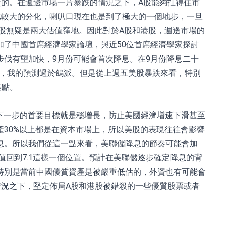
的。在週邊市場一片暴跌的情況之下，A股能夠扛得住市
比較大的分化，喇叭口現在也是到了極大的一個地步，一旦
股無疑是兩大估值窪地。因此對於A股和港股，週邊市場的
了中國首席經濟學家論壇，與近50位首席經濟學家探討
伐有望加快，9月份可能會首次降息。在9月份降息二十
為，我的預測過於鴿派。但是從上週五美股暴跌來看，特別
基點。
來下一步的首要目標就是穩增長，防止美國經濟增速下滑甚至
30%以上都是在資本市場上，所以美股的表現往往會影響
息。所以我們從這一點來看，美聯儲降息的節奏可能會加
值回到7.1這樣一個位置。預計在美聯儲逐步確定降息的背
特別是當前中國優質資產是被嚴重低估的，外資也有可能會
況之下，堅定佈局A股和港股被錯殺的一些優質股票或者