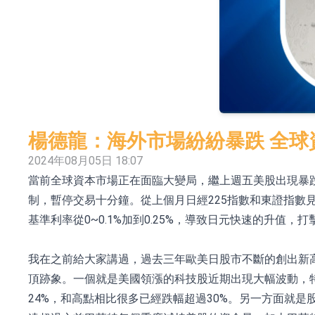
依米康：海外交付以東南亞、中東市場為主 並
上交所：財通多策略福鑫定期開放靈活配置混
上交所：景順長城全球半導體芯片產業股票型
【異動股】港股跌幅榜前十，卡森國際(00496.HK)跌
【異動股】港股漲幅榜前十，拿森科技(02261.HK)漲
楊德龍：海外市場紛紛暴跌 全球
神火股份：新疆神火鋁水轉化率已100%
2024年08月05日 18:07
當前全球資本市場正在面臨大變局，繼上週五美股出現暴跌
【異動股】焦炭Ⅲ板塊下挫，陝西黑貓(601015.C
制，暫停交易十分鐘。從上個月日經225指數和東證指數
浙江證監局對財通證券股份有限公司採取出具
基準利率從0~0.1%加到0.25%，導致日元快速的升
山金國際：港股上市工作正常推進中
我在之前給大家講過，過去三年歐美日股市不斷的創出新
頂跡象。一個就是美國領漲的科技股近期出現大幅波動，
24%，和高點相比很多已經跌幅超過30%。另一方面就