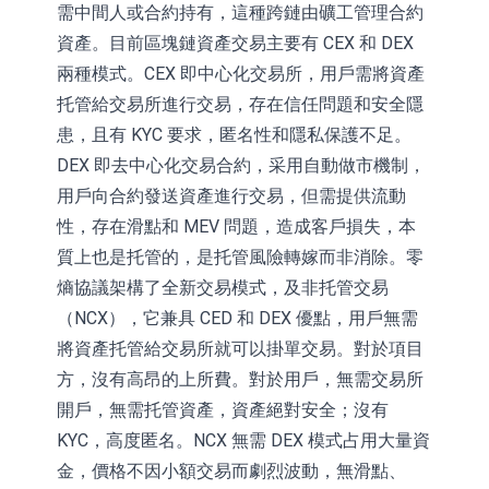
需中間人或合約持有，這種跨鏈由礦工管理合約
資產。目前區塊鏈資產交易主要有 CEX 和 DEX
兩種模式。CEX 即中心化交易所，用戶需將資產
托管給交易所進行交易，存在信任問題和安全隱
患，且有 KYC 要求，匿名性和隱私保護不足。
DEX 即去中心化交易合約，采用自動做市機制，
用戶向合約發送資產進行交易，但需提供流動
性，存在滑點和 MEV 問題，造成客戶損失，本
質上也是托管的，是托管風險轉嫁而非消除。零
熵協議架構了全新交易模式，及非托管交易
（NCX），它兼具 CED 和 DEX 優點，用戶無需
將資產托管給交易所就可以掛單交易。對於項目
方，沒有高昂的上所費。對於用戶，無需交易所
開戶，無需托管資產，資產絕對安全；沒有
KYC，高度匿名。NCX 無需 DEX 模式占用大量資
金，價格不因小額交易而劇烈波動，無滑點、