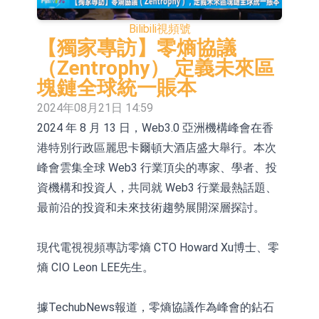
E2K、HBD系列產品已實現量產銷售
日韓股市收盤雙雙下挫
Bilibili
視頻號
北京君正：預計後續仍將主要採用季
【獨家專訪】零熵協議
（Zentrophy） 定義未來區
度調價的模式
【異動股】汽車整車板塊下挫，北汽
塊鏈全球統一賬本
藍谷(600733.CN)跌6.38%
【異動股】港股漲幅榜前十，生物係
2024年08月21日 14:59
2024 年 8 月 13 日，Web3.0 亞洲機構峰會在香
統工程股權(02902.HK)漲+231.25%，
【異動股】鎢板塊拉升，中鎢高新
港特別行政區麗思卡爾頓大酒店盛大舉行。本次
中國智能健康(00348.HK)漲+133.33%
(000657.CN)漲7.24%
【異動股】昨日打二板以上表現板塊
峰會雲集全球 Web3 行業頂尖的專家、學者、投
拉升，欣天科技(300615.CN)漲
【異動股】港股跌幅榜前十，天瑞汽
資機構和投資人，共同就 Web3 行業最熱話題、
最前沿的投資和未來技術趨勢展開深層探討。
19.97%
車内飾(06162.HK)跌18.00%，德信服
和光智成完成天使輪數千萬融資
務集團(02215.HK)跌16.33%
10年期港元特區政府機構債券將於
現代電視視頻專訪零熵 CTO Howard Xu博士、零
熵 CIO Leon LEE先生。
2026年8月12日透過重開進行投標
據TechubNews報道，零熵協議作為峰會的鉆石