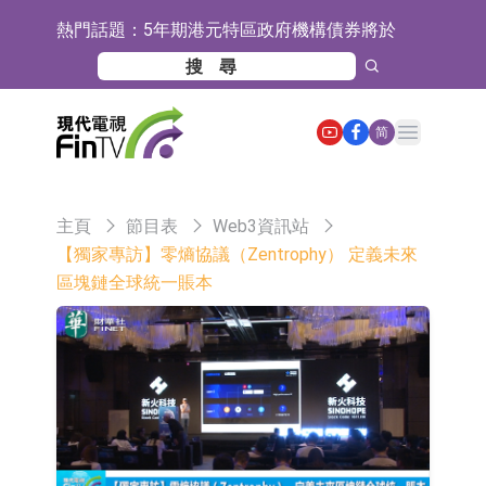
熱門話題：
5年期港元特區政府機構債券將於
2026年8月12日透過重開進行投標
1年期港元隔夜平均指數掛鉤債券將
於2026年8月12日進行投標
香港證監會就中國糖果前高管的失當
Open main menu
简
行為取得13年取消資格令
【異動股】港股跌幅榜前十，融信中
國(03301.HK)跌38.98%，德信服務集
【異動股】港股漲幅榜前十，生物係
主頁
節目表
Web3資訊站
團(02215.HK)跌35.71%
統工程股權(02902.HK)漲+218.75%，
地緯智能：暫未開展對外的語料商業
【獨家專訪】零熵協議（Zentrophy） 定義未來
區塊鏈全球統一賬本
敏捷控股(00186.HK)漲+82.50%
化服務
嘉立創：公司主要提供EDA/CAM、
PCB、電子元器件等電子及機械產業
工信部：鼓勵民爆企業依法依規實施
鏈一站式研發智造服務
重組整合
工信部：到2030年形成3-5家具有較
強國際運營能力的大型民爆企業集團
因美納：首批由中國生產製造基地生
產的本土化產品完成客戶交付
魯陽節能：公司汽車襯墊 CCMAX、