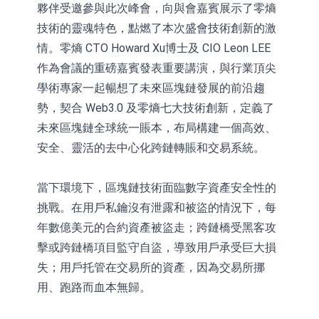
夥伴受邀參與此次峰會，向與會嘉賓展示了零熵
技術的靈魂特色，點燃了本次盛會技術創新的激
情。零熵 CTO Howard Xu博士及 CIO Leon LEE
作為會議的重磅嘉賓發表重要講演，與行業頂尖
學術專家一起暢想了未來區塊鏈發展的前沿趨
勢，契合 Web3.0 及零熵七大技術創新，定義了
未來區塊鏈全球統一賬本，布局構建一個高效、
安全、靈活的去中心化跨鏈轉賬和交易系統。
當下環境下，區塊鏈技術面臨數字資產安全性的
挑戰。在用戶私鑰沒有泄露和被盜的情況下，每
年數億美元的合約資產被盜走；跨鏈橋受黑客攻
擊或跨鏈橋項目監守自盜，導致用戶承受巨大損
失；用戶托管在交易所的資產，因為交易所挪
用、跑路而血本無歸。