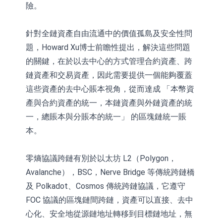
險。
針對全鏈資產自由流通中的價值孤島及安全性問
題，Howard Xu博士前瞻性提出，解決這些問題
的關鍵，在於以去中心的方式管理合約資產、跨
鏈資產和交易資產，因此需要提供一個能夠覆蓋
這些資產的去中心賬本視角，從而達成 「本幣資
產與合約資產的統一，本鏈資產與外鏈資產的統
一，總賬本與分賬本的統一」 的區塊鏈統一賬
本。
零熵協議跨鏈有別於以太坊 L2（Polygon，
Avalanche），BSC，Nerve Bridge 等傳統跨鏈橋
及 Polkadot、Cosmos 傳統跨鏈協議，它遵守
FOC 協議的區塊鏈間跨鏈，資產可以直接、去中
心化、安全地從源鏈地址轉移到目標鏈地址，無