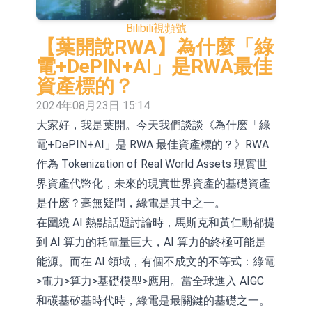
活配置混合型發起式證券投資基金臨
上交所：景順長城全球半導體芯片產
Bilibili
視頻號
時停牌
業股票型證券投資基金臨時停牌
【異動股】港股跌幅榜前十，卡森國
【葉開說RWA】為什麼「綠
電+DePIN+AI」是RWA最佳
際(00496.HK)跌22.40%，九福來
【異動股】港股漲幅榜前十，拿森科
資產標的？
(08611.HK)跌21.01%
技(02261.HK)漲+75.05%，辰興發展
神火股份：新疆神火鋁水轉化率已
2024年08月23日 15:14
大家好，我是葉開。今天我們談談《為什麽「綠
(02286.HK)漲+64.91%
100%
【異動股】焦炭Ⅲ板塊下挫，陝西黑
電+DePIN+AI」是 RWA 最佳資產標的？》RWA
貓(601015.CN)跌8.38%
浙江證監局對財通證券股份有限公司
作為 Tokenization of Real World Assets 現實世
採取出具警示函措施
山金國際：港股上市工作正常推進中
界資產代幣化，未來的現實世界資產的基礎資產
是什麽？毫無疑問，綠電是其中之一。
【異動股】港股跌幅榜前十，九福來
在圍繞 AI 熱點話題討論時，馬斯克和黃仁勳都提
(08611.HK)跌21.43%，天瑞汽車内飾
【異動股】港股漲幅榜前十，佳明集
到 AI 算力的耗電量巨大，AI 算力的終極可能是
能源。而在 AI 領域，有個不成文的不等式：綠電
(06162.HK)跌18.44%
團控股(01271.HK)漲+78.22%，拿森
>電力>算力>基礎模型>應用。當全球進入 AIGC
科技(02261.HK)漲+64.11%
和碳基矽基時代時，綠電是最關鍵的基礎之一。