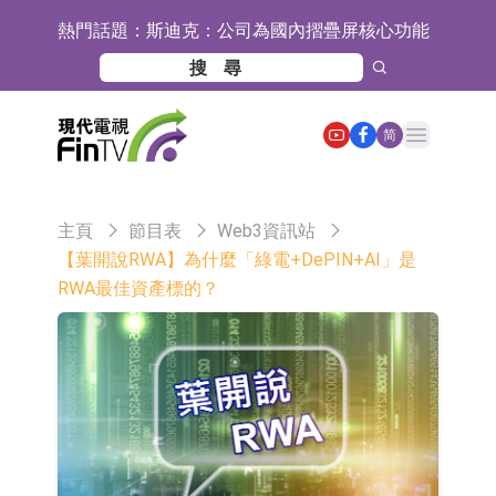
熱門話題：
斯迪克：公司為國內摺疊屏核心功能
材料供應商
恒瑞醫藥：公司已在中國獲批上市26
款1類創新藥、6款2類新藥
聚辰股份：公司VPD芯片已順利通過
Open main menu
简
目標客戶的測試認證
上期所：7月份對11個實際控制關系
賬戶組採取限制開倉的監管措施
特發服務：成功中標嗶哩嗶哩上海濱
主頁
節目表
Web3資訊站
江總部物業服務項目
亞太股份：公司是零跑汽車和
【葉開說RWA】為什麼「綠電+DePIN+AI」是
RWA最佳資產標的？
Stellantis集團的供應商
理工雷科面向邊緣AI場景推出"山
海"系列智算模組 系列產品基於國產
【異動股】醫療研發外包板塊拉升，
CPU與GPU構建
博騰股份(300363.CN)漲20.02%
日韓股市收盤雙雙下跌
依米康：海外交付以東南亞、中東市
場為主 並已取得歐美相關認證
上交所：財通多策略福鑫定期開放靈