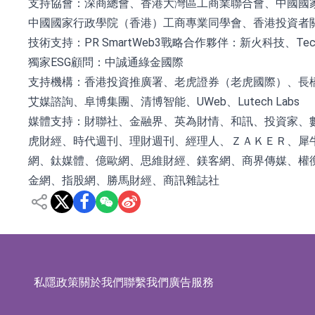
支持協會：深商總會、香港大灣區工商業聯合會、中國國
中國國家行政學院（香港）工商專業同學會、香港投資者
技術支持：PR SmartWeb3戰略合作夥伴：新火科技、Techub
獨家ESG顧問：中誠通綠金國際
支持機構：香港投資推廣署、老虎證券（老虎國際）、長橋
艾媒諮詢、阜博集團、清博智能、UWeb、Lutech Labs
媒體支持：財聯社、金融界、英為財情、和訊、投資家、
虎財經、時代週刊、理財週刊、經理人、ＺＡＫＥＲ、犀
網、鈦媒體、億歐網、思維財經、鎂客網、商界傳媒、權衡
金網、指股網、勝馬財經、商訊雜誌社
私隱政策
關於我們
聯繫我們
廣告服務