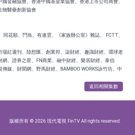
中國金融協會、香港中國基金業協會、香港上市公司商會、
生物醫藥創新協會
同花順、鬥魚、有連雲、《家族辦公室》雜誌、 FCTT、
市場紅週刊、陸想匯、創業邦、柒財經、趣識財經、環球老
網、證券之星、FN商業、融中財經、樂居財經、泰伯
、財聞網、野馬財經、BAMBOO WORKS詠竹坊、中
返回相關集數
版權所有 © 2026 現代電視 FinTV All rights reserved.