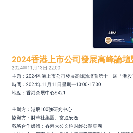
【異動股】港股漲幅榜前十，拿森科技(02261.HK)漲
神火股份：新疆神火鋁水轉化率已100%
【異動股】焦炭Ⅲ板塊下挫，陝西黑貓(601015.C
浙江證監局對財通證券股份有限公司採取出具
山金國際：港股上市工作正常推進中
2024香港上市公司發展高峰論壇
【異動股】港股跌幅榜前十，九福來(08611.HK)跌2
2024年11月13日 22:00
主題：2024香港上市公司發展高峰論壇暨第十一屆「港股
【異動股】港股漲幅榜前十，佳明集團控股(01271.HK
時間：2024年11月11日星期一13:00-17:30
斯迪克：公司為國內摺疊屏核心功能材料供應
地點：香港會展中心S421
恒瑞醫藥：公司已在中國獲批上市26款1類創新
主辦方：港股100強研究中心
協辦方：財華社集團、富途安逸
戰略合作媒體：香港大公文匯財經公關集團