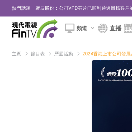
熱門話題：
聚辰股份：公司VPD芯片已順利通過目標客戶
上期所：7月份對11個實際控制關系賬戶組採
直播
頻道
特發服務：成功中標嗶哩嗶哩上海濱江總部物
亞太股份：公司是零跑汽車和Stellantis集團
主頁
節目表
歷屆活動
2024香港上市公司發
理工雷科面向邊緣AI場景推出"山海"系列智算模
【異動股】醫療研發外包板塊拉升，博騰股份(30036
日韓股市收盤雙雙下跌
依米康：海外交付以東南亞、中東市場為主 並
上交所：財通多策略福鑫定期開放靈活配置混
上交所：景順長城全球半導體芯片產業股票型
【異動股】港股跌幅榜前十，卡森國際(00496.HK)跌