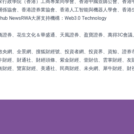
家行政學院（香港）工商專業同學會、香港中國並購公會、香港
關係協會、香港證券業協會、香港人工智能與機器人學會、香港
 NewsRWA大屏支持機構：Web3.0 Technology
證券、花生文化＆華盛通、天風證券、盈寶證券、萬得3C會議、
數央網、全景網、搜狐財經號、投資者網、投資界、資鯨、證券
牛財經、財通社、財經頭條、紫金財經、壹財信、雲掌財經、友財
財經、覽富財經、美通社、民商財經、未央網、犀牛財經、財視傳媒