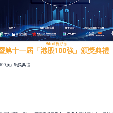
+75.05%，辰興發展(02286.HK)漲+64.91%
N)跌8.38%
警示函措施
Bilibili
視頻號
暨第十一屆「港股100強」頒獎典禮
1.43%，天瑞汽車内飾(06162.HK)跌18.44%
100強」頒獎典禮
)漲+78.22%，拿森科技(02261.HK)漲+64.11%
商
藥、6款2類新藥