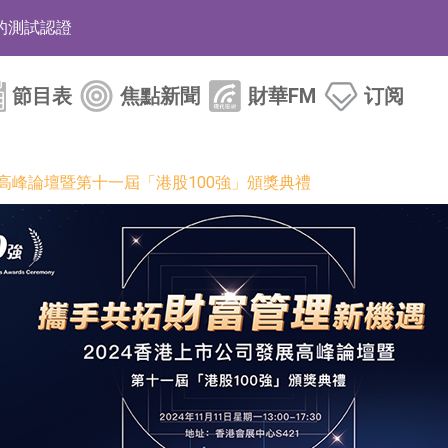
的測試認證
取限制開倉的監管措施
節目表
焦點新聞
財華FM
订阅
業服務項目
的供應商
展高峰論壇暨第十一屆「港股100強」頒獎典禮
組 系列產品基於國產CPU與GPU構建
3.CN)漲20.02%
已取得歐美相關認證
合型發起式證券投資基金臨時停牌
證券投資基金臨時停牌
22.40%，九福來(08611.HK)跌21.01%