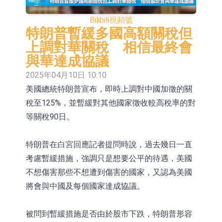
依米康：海外交付以東南亞、中東市
Bilibili
視頻號
場為主 並已取得歐美相關認證
上交所：財通多策略福鑫定期開放靈
特朗普暫緩多國高額關稅但
上調對華關稅 相信最終會
活配置混合型發起式證券投資基金臨
上交所：景順長城全球半導體芯片產
與華達成協議
時停牌
業股票型證券投資基金臨時停牌
【異動股】港股跌幅榜前十，卡森國
2025年04月10日 10:10
美國總統特朗普宣布，即時上調對中國加徵的關
際(00496.HK)跌22.40%，九福來
【異動股】港股漲幅榜前十，拿森科
稅至125%，並暫緩對其他國家徵收較高稅率的對
(08611.HK)跌21.01%
技(02261.HK)漲+75.05%，辰興發展
神火股份：新疆神火鋁水轉化率已
等關稅90日。
(02286.HK)漲+64.91%
100%
【異動股】焦炭Ⅲ板塊下挫，陝西黑
特朗普在白宮回應記者提問時說，過去幾日一直
貓(601015.CN)跌8.38%
浙江證監局對財通證券股份有限公司
考慮暫緩措施，強調只是想要公平的待遇，美國
採取出具警示函措施
山金國際：港股上市工作正常推進中
不想傷害那些不想遭到傷害的國家，又認為美國
將會與中國及每個國家達成協議。
被問到暫緩措施是否由於股市下跌，特朗普形容