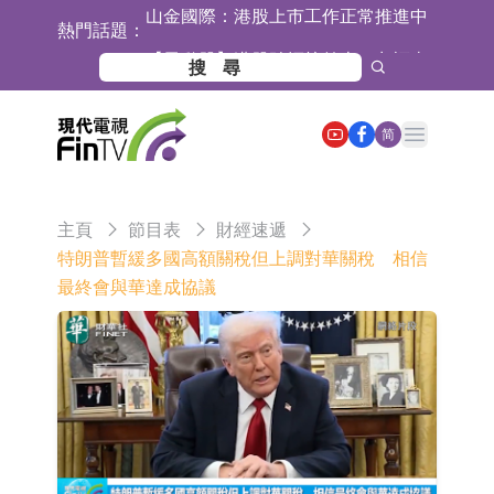
熱門話題：
【異動股】港股跌幅榜前十，九福來
(08611.HK)跌21.43%，天瑞汽車内飾
【異動股】港股漲幅榜前十，佳明集
(06162.HK)跌18.44%
團控股(01271.HK)漲+78.22%，拿森
斯迪克：公司為國內摺疊屏核心功能
Open main menu
简
科技(02261.HK)漲+64.11%
材料供應商
恒瑞醫藥：公司已在中國獲批上市26
款1類創新藥、6款2類新藥
聚辰股份：公司VPD芯片已順利通過
主頁
節目表
財經速遞
目標客戶的測試認證
上期所：7月份對11個實際控制關系
特朗普暫緩多國高額關稅但上調對華關稅 相信
最終會與華達成協議
賬戶組採取限制開倉的監管措施
特發服務：成功中標嗶哩嗶哩上海濱
江總部物業服務項目
亞太股份：公司是零跑汽車和
Stellantis集團的供應商
理工雷科面向邊緣AI場景推出"山
海"系列智算模組 系列產品基於國產
【異動股】醫療研發外包板塊拉升，
CPU與GPU構建
博騰股份(300363.CN)漲20.02%
日韓股市收盤雙雙下跌