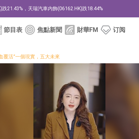
1.43%，天瑞汽車内飾(06162.HK)跌18.44%
)漲+78.22%，拿森科技(02261.HK)漲+64.11%
節目表
焦點新聞
財華FM
订阅
商
藥、6款2類新藥
滿血覆活”一個現實，五大未來
的測試認證
取限制開倉的監管措施
業服務項目
的供應商
組 系列產品基於國產CPU與GPU構建
3.CN)漲20.02%