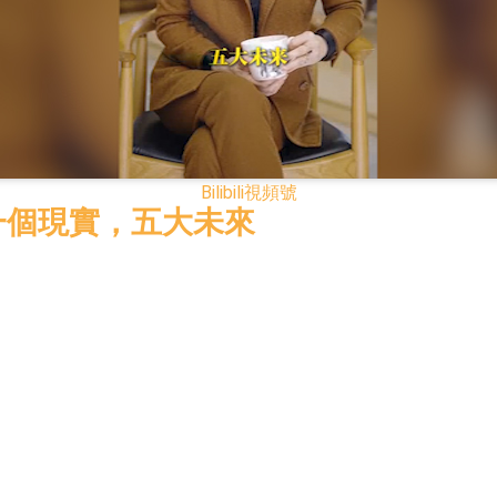
已取得歐美相關認證
合型發起式證券投資基金臨時停牌
證券投資基金臨時停牌
22.40%，九福來(08611.HK)跌21.01%
Bilibili
視頻號
+75.05%，辰興發展(02286.HK)漲+64.91%
”一個現實，五大未來
N)跌8.38%
警示函措施