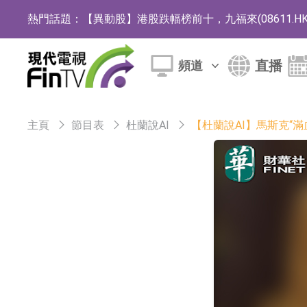
熱門話題：
【異動股】港股跌幅榜前十，九福來(08611.HK)跌2
【異動股】港股漲幅榜前十，佳明集團控股(01271.HK
直播
頻道
斯迪克：公司為國內摺疊屏核心功能材料供應
恒瑞醫藥：公司已在中國獲批上市26款1類創新
主頁
節目表
杜蘭說AI
【杜蘭說AI】馬斯克“
聚辰股份：公司VPD芯片已順利通過目標客戶
上期所：7月份對11個實際控制關系賬戶組採
特發服務：成功中標嗶哩嗶哩上海濱江總部物
亞太股份：公司是零跑汽車和Stellantis集團
理工雷科面向邊緣AI場景推出"山海"系列智算模
【異動股】醫療研發外包板塊拉升，博騰股份(30036
日韓股市收盤雙雙下跌