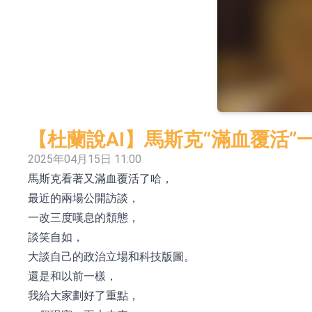
依米康：海外交付以東南亞、中東市場為主 並
上交所：財通多策略福鑫定期開放靈活配置混
上交所：景順長城全球半導體芯片產業股票型
【異動股】港股跌幅榜前十，卡森國際(00496.HK)跌
【異動股】港股漲幅榜前十，拿森科技(02261.HK)漲
【杜蘭說AI】馬斯克“滿血覆活
神火股份：新疆神火鋁水轉化率已100%
2025年04月15日 11:00
馬斯克看著又滿血覆活了哈，
【異動股】焦炭Ⅲ板塊下挫，陝西黑貓(601015.C
最近的兩場公開訪談，
浙江證監局對財通證券股份有限公司採取出具
一改三度嘆息的頹態，
山金國際：港股上市工作正常推進中
談笑自如，
大談自己的政治立場和科技版圖。
還是和以前一樣，
我給大家劃好了重點，