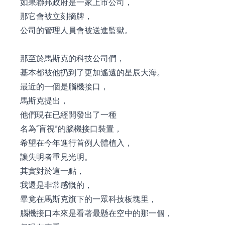
如果聯邦政府是一家上市公司，
那它會被立刻摘牌，
公司的管理人員會被送進監獄。
那至於馬斯克的科技公司們，
基本都被他扔到了更加遙遠的星辰大海。
最近的一個是腦機接口，
馬斯克提出，
他們現在已經開發出了一種
名為“盲視”的腦機接口裝置，
希望在今年進行首例人體植入，
讓失明者重見光明。
其實對於這一點，
我還是非常感慨的，
畢竟在馬斯克旗下的一眾科技板塊里，
腦機接口本來是看著最懸在空中的那一個，