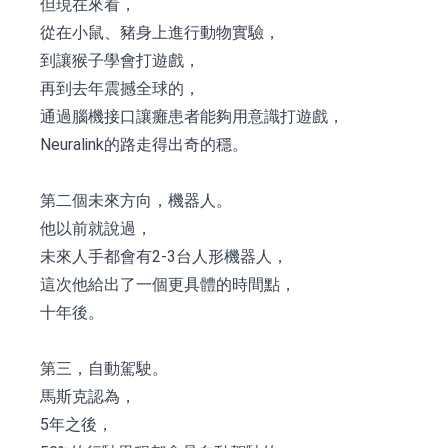
但現在來看，
從在小鼠、豬身上進行動物實驗，
到讓猴子學會打遊戲，
再到去年震撼全球的，
通過腦機接口讓癱患者能夠用意識打遊戲，
Neuralink的路走得出奇的穩。
第二個未來方向，機器人。
他以前就說過，
未來人手都會有2-3台人形機器人，
這次他給出了一個更具體的時間點，
十年後。
第三，自動駕駛。
馬斯克認為，
5年之後，