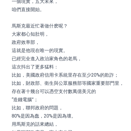
一個現實，五大未來，
咱們直接開始。
馬斯克最近忙著做什麽呢？
大家都心知肚明，
政府效率部，
這就是他現在唯一的現實。
已經完全進入政治家角色的老馬，
這次抖出了更多猛料：
比如，美國政府信用卡系統里存在至少20%的欺詐；
比如，財政部、衛生與公眾服務部等國家重要部門里，
存在著十幾台可以憑空支付數萬億美元的
“造錢電腦”；
比如，聯邦政府的問題，
80%是因為蠢，20%是因為壞。
用馬斯克的話來總結，