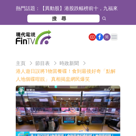
熱門話題：
【異動股】港股跌幅榜前十，九福來
(08611.HK)跌21.43%，天瑞汽車内飾
【異動股】港股漲幅榜前十，佳明集
(06162.HK)跌18.44%
團控股(01271.HK)漲+78.22%，拿森
斯迪克：公司為國內摺疊屏核心功能
Open main menu
简
科技(02261.HK)漲+64.11%
材料供應商
恒瑞醫藥：公司已在中國獲批上市26
款1類創新藥、6款2類新藥
聚辰股份：公司VPD芯片已順利通過
主頁
節目表
時政新聞
目標客戶的測試認證
上期所：7月份對11個實際控制關系
港人遊日誤將1物當餐碟！食到最後好奇「點解
人地個碟咁靚」 真相揭盅網民爆笑
賬戶組採取限制開倉的監管措施
特發服務：成功中標嗶哩嗶哩上海濱
江總部物業服務項目
亞太股份：公司是零跑汽車和
Stellantis集團的供應商
理工雷科面向邊緣AI場景推出"山
海"系列智算模組 系列產品基於國產
【異動股】醫療研發外包板塊拉升，
CPU與GPU構建
博騰股份(300363.CN)漲20.02%
日韓股市收盤雙雙下跌