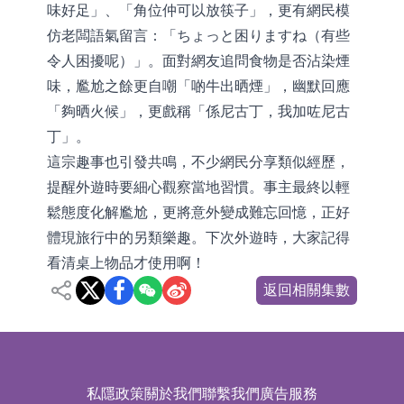
味好足」、「角位仲可以放筷子」，更有網民模
仿老闆語氣留言：「ちょっと困りますね（有些
令人困擾呢）」。面對網友追問食物是否沾染煙
味，尷尬之餘更自嘲「啲牛出晒煙」，幽默回應
「夠晒火候」，更戲稱「係尼古丁，我加咗尼古
丁」。
這宗趣事也引發共鳴，不少網民分享類似經歷，
提醒外遊時要細心觀察當地習慣。事主最終以輕
鬆態度化解尷尬，更將意外變成難忘回憶，正好
體現旅行中的另類樂趣。下次外遊時，大家記得
看清桌上物品才使用啊！
返回相關集數
私隱政策
關於我們
聯繫我們
廣告服務