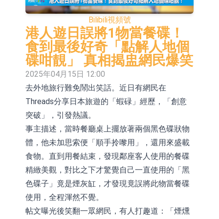
依米康：海外交付以東南亞、中東市
Bilibili
視頻號
場為主 並已取得歐美相關認證
上交所：財通多策略福鑫定期開放靈
港人遊日誤將1物當餐碟！
食到最後好奇「點解人地個
活配置混合型發起式證券投資基金臨
上交所：景順長城全球半導體芯片產
碟咁靚」 真相揭盅網民爆笑
時停牌
業股票型證券投資基金臨時停牌
【異動股】港股跌幅榜前十，卡森國
2025年04月15日 12:00
去外地旅行難免鬧出笑話。近日有網民在
際(00496.HK)跌22.40%，九福來
【異動股】港股漲幅榜前十，拿森科
Threads分享日本旅遊的「蝦碌」經歷，「創意
(08611.HK)跌21.01%
技(02261.HK)漲+75.05%，辰興發展
神火股份：新疆神火鋁水轉化率已
突破」，引發熱議。
(02286.HK)漲+64.91%
100%
【異動股】焦炭Ⅲ板塊下挫，陝西黑
事主描述，當時餐廳桌上擺放著兩個黑色碟狀物
體，他未加思索便「順手拎嚟用」，還用來盛載
貓(601015.CN)跌8.38%
浙江證監局對財通證券股份有限公司
食物。直到用餐結束，發現鄰座客人使用的餐碟
採取出具警示函措施
山金國際：港股上市工作正常推進中
精緻美觀，對比之下才驚覺自己一直使用的「黑
色碟子」竟是煙灰缸，才發現竟誤將此物當餐碟
使用，全程渾然不覺。
帖文曝光後笑翻一眾網民，有人打趣道：「煙燻