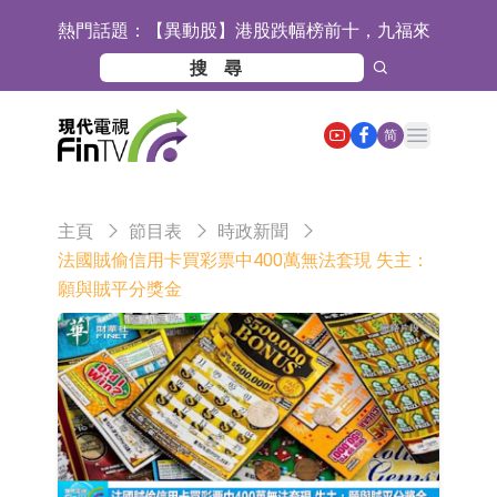
熱門話題：
【異動股】港股跌幅榜前十，九福來
(08611.HK)跌21.43%，天瑞汽車内飾
【異動股】港股漲幅榜前十，佳明集
(06162.HK)跌18.44%
團控股(01271.HK)漲+78.22%，拿森
斯迪克：公司為國內摺疊屏核心功能
Open main menu
简
科技(02261.HK)漲+64.11%
材料供應商
恒瑞醫藥：公司已在中國獲批上市26
款1類創新藥、6款2類新藥
聚辰股份：公司VPD芯片已順利通過
主頁
節目表
時政新聞
目標客戶的測試認證
上期所：7月份對11個實際控制關系
法國賊偷信用卡買彩票中400萬無法套現 失主：
願與賊平分獎金
賬戶組採取限制開倉的監管措施
特發服務：成功中標嗶哩嗶哩上海濱
江總部物業服務項目
亞太股份：公司是零跑汽車和
Stellantis集團的供應商
理工雷科面向邊緣AI場景推出"山
海"系列智算模組 系列產品基於國產
【異動股】醫療研發外包板塊拉升，
CPU與GPU構建
博騰股份(300363.CN)漲20.02%
日韓股市收盤雙雙下跌