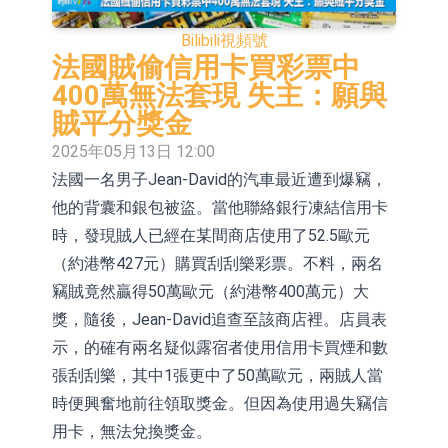
依米康：海外交付以東南亞、中東市
Bilibili
視頻號
場為主 並已取得歐美相關認證
上交所：財通多策略福鑫定期開放靈
法國賊偷信用卡買彩票中
400萬無法套現 失主：願與
活配置混合型發起式證券投資基金臨
上交所：景順長城全球半導體芯片產
賊平分獎金
時停牌
業股票型證券投資基金臨時停牌
【異動股】港股跌幅榜前十，卡森國
2025年05月13日 12:00
法國一名男子Jean-David的汽車最近遭到爆竊，
際(00496.HK)跌22.40%，九福來
【異動股】港股漲幅榜前十，拿森科
他的背囊和銀包被盜。當他聯絡銀行凍結信用卡
(08611.HK)跌21.01%
技(02261.HK)漲+75.05%，辰興發展
神火股份：新疆神火鋁水轉化率已
時，發現賊人已經在某間商店使用了52.5歐元
(02286.HK)漲+64.91%
100%
【異動股】焦炭Ⅲ板塊下挫，陝西黑
（約港幣427元）購買刮刮樂彩票。不料，兩名
竊賊竟然贏得50萬歐元（約港幣400萬元）大
貓(601015.CN)跌8.38%
浙江證監局對財通證券股份有限公司
獎，隨後，Jean-David追查至該商店裡。店員表
採取出具警示函措施
山金國際：港股上市工作正常推進中
示，的確有兩名疑似露宿者使用信用卡買煙和數
張刮刮樂，其中1張更中了50萬歐元，兩賊人當
時便興奮地前往領取獎金。但因為使用過失竊信
用卡，無法兌換獎金。