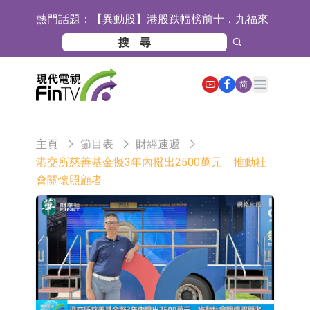
熱門話題：
【異動股】港股跌幅榜前十，九福來
(08611.HK)跌21.43%，天瑞汽車内飾
【異動股】港股漲幅榜前十，佳明集
(06162.HK)跌18.44%
團控股(01271.HK)漲+78.22%，拿森
斯迪克：公司為國內摺疊屏核心功能
Open main menu
简
科技(02261.HK)漲+64.11%
材料供應商
恒瑞醫藥：公司已在中國獲批上市26
款1類創新藥、6款2類新藥
聚辰股份：公司VPD芯片已順利通過
主頁
節目表
財經速遞
目標客戶的測試認證
上期所：7月份對11個實際控制關系
港交所慈善基金擬3年內撥出2500萬元 推動社
會關懷照顧者
賬戶組採取限制開倉的監管措施
特發服務：成功中標嗶哩嗶哩上海濱
江總部物業服務項目
亞太股份：公司是零跑汽車和
Stellantis集團的供應商
理工雷科面向邊緣AI場景推出"山
海"系列智算模組 系列產品基於國產
【異動股】醫療研發外包板塊拉升，
CPU與GPU構建
博騰股份(300363.CN)漲20.02%
日韓股市收盤雙雙下跌