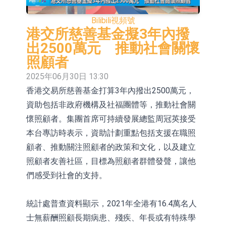
依米康：海外交付以東南亞、中東市
Bilibili
視頻號
場為主 並已取得歐美相關認證
上交所：財通多策略福鑫定期開放靈
港交所慈善基金擬3年內撥
出2500萬元 推動社會關懷
活配置混合型發起式證券投資基金臨
上交所：景順長城全球半導體芯片產
照顧者
時停牌
業股票型證券投資基金臨時停牌
【異動股】港股跌幅榜前十，卡森國
2025年06月30日 13:30
香港交易所慈善基金打算3年內撥出2500萬元，
際(00496.HK)跌22.40%，九福來
【異動股】港股漲幅榜前十，拿森科
資助包括非政府機構及社福團體等，推動社會關
(08611.HK)跌21.01%
技(02261.HK)漲+75.05%，辰興發展
神火股份：新疆神火鋁水轉化率已
懷照顧者。集團首席可持續發展總監周冠英接受
(02286.HK)漲+64.91%
100%
【異動股】焦炭Ⅲ板塊下挫，陝西黑
本台專訪時表示，資助計劃重點包括支援在職照
顧者、推動關注照顧者的政策和文化，以及建立
貓(601015.CN)跌8.38%
浙江證監局對財通證券股份有限公司
照顧者友善社區，目標為照顧者群體發聲，讓他
採取出具警示函措施
山金國際：港股上市工作正常推進中
們感受到社會的支持。
統計處普查資料顯示，2021年全港有16.4萬名人
士無薪酬照顧長期病患、殘疾、年長或有特殊學